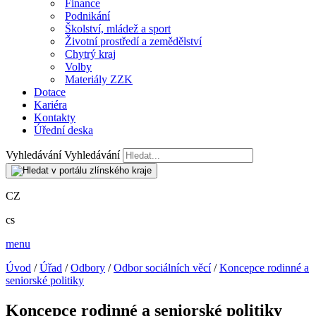
Finance
Podnikání
Školství, mládež a sport
Životní prostředí a zemědělství
Chytrý kraj
Volby
Materiály ZZK
Dotace
Kariéra
Kontakty
Úřední deska
Vyhledávání
Vyhledávání
CZ
cs
menu
Úvod
/
Úřad
/
Odbory
/
Odbor sociálních věcí
/
Koncepce rodinné a
seniorské politiky
Koncepce rodinné a seniorské politiky