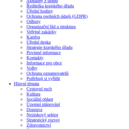
Aktuality z úřadu
Ředitelka krajského úřadu
Úřední hodiny
Ochrana osobních údajů (GDPR)
Odbory
Organizační řád a struktura
Veřejné zakázky
Kariéra
Úřední deska
Strategie krajského úřadu
Povinné informace
Kontakty
Informace pro obce
Volby
Ochrana oznamovatelů
Potřebuji si vyřídit
Hlavní témata
Cestovní ruch
Kultura
Sociální oblast
Územní plánování
Doprava
Neziskový sektor
Strategický rozvoj
Zdravotnictví