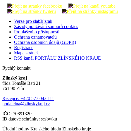
Verze pro slabší zrak
Zásady používání souborů cookies
Prohlášení o přístupnosti
Ochrana oznamovatelů
Ochrana osobních údajů (GDPR)
Registrace
Mapa stránek
RSS kanál PORTÁLU ZLÍNSKÉHO KRAJE
Rychlý kontakt
Zlínský kraj
třída Tomáše Bati 21
761 90 Zlín
Recepce: +420 577 043 111
podatelna@zlinskykraj.cz
IČO: 70891320
ID datové schránky: scsbwku
Úřední hodiny Krajského úřadu Zlínského kraje