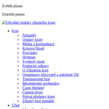
Zvětšit písmo
Zmenšit písmo
Kraj
Aktuality
Orgány kraje
Média a komunikace
Krizové řízení
Pozvánky
Hejtman
Symboly kraje
Praktické odkazy
O Zlínském kraji
Organizace zřizované a založené ZK
Transparentní kraj
Mezinárodní spolupráce
Často hledané
Činnost kraje
Právní předpisy kraje
Zlínský kraj pomáhá
Úřad