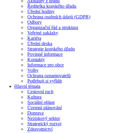
Aktuality z úřadu
Ředitelka krajského úřadu
Úřední hodiny
Ochrana osobních údajů (GDPR)
Odbory
Organizační řád a struktura
Veřejné zakázky
Kariéra
Úřední deska
Strategie krajského úřadu
Povinné informace
Kontakty
Informace pro obce
Volby
Ochrana oznamovatelů
Potřebuji si vyřídit
Hlavní témata
Cestovní ruch
Kultura
Sociální oblast
Územní plánování
Doprava
Neziskový sektor
Strategický rozvoj
Zdravotnictví