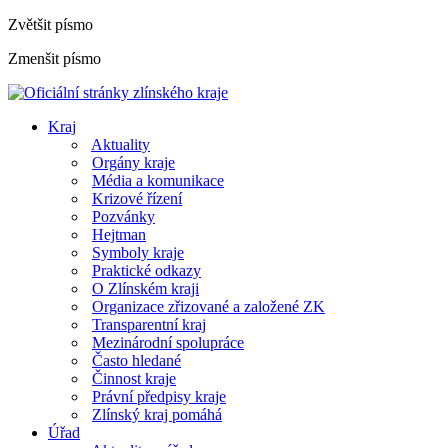
Zvětšit písmo
Zmenšit písmo
Kraj
Aktuality
Orgány kraje
Média a komunikace
Krizové řízení
Pozvánky
Hejtman
Symboly kraje
Praktické odkazy
O Zlínském kraji
Organizace zřizované a založené ZK
Transparentní kraj
Mezinárodní spolupráce
Často hledané
Činnost kraje
Právní předpisy kraje
Zlínský kraj pomáhá
Úřad