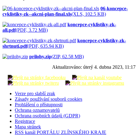
06-koncepce-
cyklistiky-zk--akcni-plan-final.xls
(XLS, 102.5 KB)
koncepce-cyklistiky-zk-
all.pdf
(PDF, 3.72 MB)
koncepce-cyklistiky-zk-
shrtnuti.pdf
(PDF, 635.94 KB)
prilohy.zip
(ZIP, 62.58 MB)
Aktualizováno:
úterý 4. dubna 2023, 11:17
Verze pro slabší zrak
Zásady používání souborů cookies
Prohlášení o přístupnosti
Ochrana oznamovatelů
Ochrana osobních údajů (GDPR)
Registrace
Mapa stránek
RSS kanál PORTÁLU ZLÍNSKÉHO KRAJE