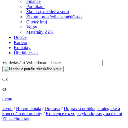
Finance
Podnikání
Školství, mládež a sport
Životní prostředí a zemědělství
Chytrý kraj
Volby
Materiály ZZK
Dotace
Kariéra
Kontakty
Úřední deska
Vyhledávání
Vyhledávání
CZ
cs
menu
Úvod
/
Hlavní témata
/
Doprava
/
Dopravní politika, strategické a
koncepční dokumenty
/
Koncepce rozvoje cyklodopravy na území
Zlínského kraje