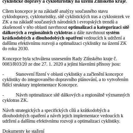
cyklistické dopravy a cykloturistiky na území Zlínského kraje
.
Cílem koncepce je na základě analýzy současného stavu
cyklodopravy, cykloturistiky, sítě cyklistických tras a cyklostezek ve
ZK a na základě současných národních i evropských trendů a
zkušeností v této oblasti navrhnout
optimalizaci a kategorizaci sítě
dálkových a regionálních cyklotras
a dále navrhnout
systém
krátkodobých a dlouhodobých opatření
vedoucích k udržení a
dalšímu efektivnímu rozvoji a optimalizaci cyklistiky na území ZK
do roku 2030.
Koncepce byla schválena usnesením Rady Zlínského kraje č.
0083/R03/20 ze dne 27. 1. 2020 a jejími hlavními přínosy jsou:
- Stanovení řízení v oblasti cyklistiky a začlenění koncepce
cyklistiky do integrovaného dopravního plánování, a to vytvořením
řídící struktury implementace Koncepce.
- Návrh optimalizace sítě dálkových a regionálně významných
cyklotras ZK.
Návrh strategických a specifických cílů a krátkodobých a
dlouhodobých opatření a návrh jejich implementace vedoucích k
udržení a dalšímu efektivnímu rozvoji a optimalizaci cyklistiky.
Dokumenty ke stažení