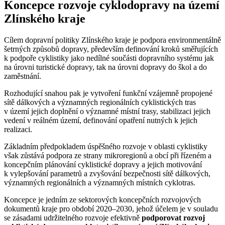
Koncepce rozvoje cyklodopravy na území
Zlínského kraje
Cílem dopravní politiky Zlínského kraje je podpora environmentálně
šetrných způsobů dopravy, především definování kroků směřujících
k podpoře cyklistiky jako nedílné součásti dopravního systému jak
na úrovni turistické dopravy, tak na úrovni dopravy do škol a do
zaměstnání.
Rozhodující snahou pak je vytvoření funkční vzájemně propojené
sítě dálkových a významných regionálních cyklistických tras
v území jejich doplnění o významné místní trasy, stabilizaci jejich
vedení v reálném území, definování opatření nutných k jejich
realizaci.
Základním předpokladem úspěšného rozvoje v oblasti cyklistiky
však zůstává podpora ze strany mikroregionů a obcí při řízeném a
koncepčním plánování cyklistické dopravy a jejich motivování
k vylepšování parametrů a zvyšování bezpečnosti sítě dálkových,
významných regionálních a významných místních cyklotras.
Koncepce je jedním ze sektorových koncepčních rozvojových
dokumentů kraje pro období 2020–2030, jehož účelem je v souladu
se zásadami udržitelného rozvoje efektivně
podporovat rozvoj