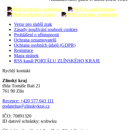
Verze pro slabší zrak
Zásady používání souborů cookies
Prohlášení o přístupnosti
Ochrana oznamovatelů
Ochrana osobních údajů (GDPR)
Registrace
Mapa stránek
RSS kanál PORTÁLU ZLÍNSKÉHO KRAJE
Rychlý kontakt
Zlínský kraj
třída Tomáše Bati 21
761 90 Zlín
Recepce: +420 577 043 111
podatelna@zlinskykraj.cz
IČO: 70891320
ID datové schránky: scsbwku