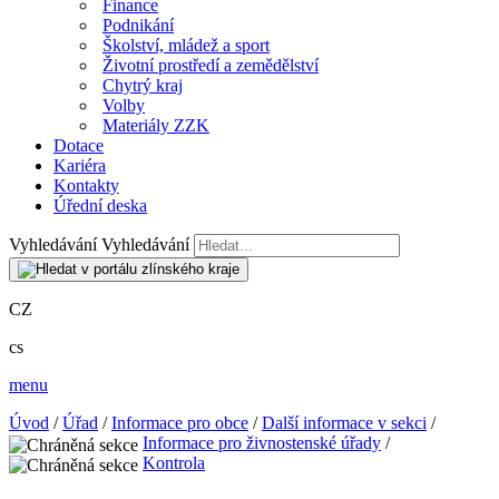
Finance
Podnikání
Školství, mládež a sport
Životní prostředí a zemědělství
Chytrý kraj
Volby
Materiály ZZK
Dotace
Kariéra
Kontakty
Úřední deska
Vyhledávání
Vyhledávání
CZ
cs
menu
Úvod
/
Úřad
/
Informace pro obce
/
Další informace v sekci
/
Informace pro živnostenské úřady
/
Kontrola