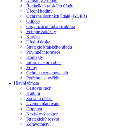
Aktuality z úřadu
Ředitelka krajského úřadu
Úřední hodiny
Ochrana osobních údajů (GDPR)
Odbory
Organizační řád a struktura
Veřejné zakázky
Kariéra
Úřední deska
Strategie krajského úřadu
Povinné informace
Kontakty
Informace pro obce
Volby
Ochrana oznamovatelů
Potřebuji si vyřídit
Hlavní témata
Cestovní ruch
Kultura
Sociální oblast
Územní plánování
Doprava
Neziskový sektor
Strategický rozvoj
Zdravotnictví