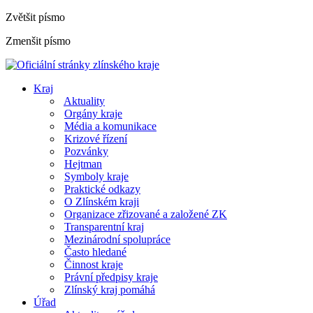
Zvětšit písmo
Zmenšit písmo
Kraj
Aktuality
Orgány kraje
Média a komunikace
Krizové řízení
Pozvánky
Hejtman
Symboly kraje
Praktické odkazy
O Zlínském kraji
Organizace zřizované a založené ZK
Transparentní kraj
Mezinárodní spolupráce
Často hledané
Činnost kraje
Právní předpisy kraje
Zlínský kraj pomáhá
Úřad