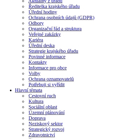
Aktuality z úřadu
Ředitelka krajského úřadu
Úřední hodiny
Ochrana osobních údajů (GDPR)
Odbory
Organizační řád a struktura
Veřejné zakázky
Kariéra
Úřední deska
Strategie krajského úřadu
Povinné informace
Kontakty
Informace pro obce
Volby
Ochrana oznamovatelů
Potřebuji si vyřídit
Hlavní témata
Cestovní ruch
Kultura
Sociální oblast
Územní plánování
Doprava
Neziskový sektor
Strategický rozvoj
Zdravotnictví