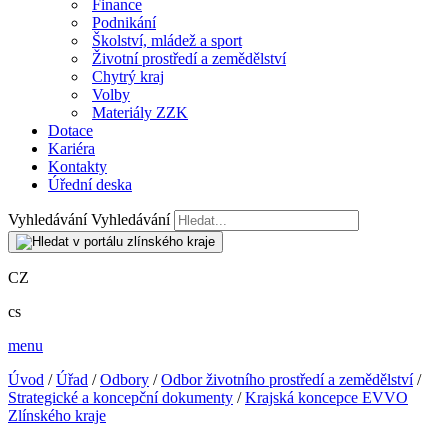
Finance
Podnikání
Školství, mládež a sport
Životní prostředí a zemědělství
Chytrý kraj
Volby
Materiály ZZK
Dotace
Kariéra
Kontakty
Úřední deska
Vyhledávání
Vyhledávání
CZ
cs
menu
Úvod
/
Úřad
/
Odbory
/
Odbor životního prostředí a zemědělství
/
Strategické a koncepční dokumenty
/
Krajská koncepce EVVO
Zlínského kraje