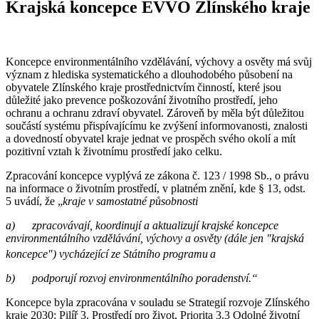
Krajská koncepce EVVO Zlínského kraje
Koncepce environmentálního vzdělávání, výchovy a osvěty má svůj
význam z hlediska systematického a dlouhodobého působení na
obyvatele Zlínského kraje prostřednictvím činností, které jsou
důležité jako prevence poškozování životního prostředí, jeho
ochranu a ochranu zdraví obyvatel. Zároveň by měla být důležitou
součástí systému přispívajícímu ke zvýšení informovanosti, znalosti
a dovedností obyvatel kraje jednat ve prospěch svého okolí a mít
pozitivní vztah k životnímu prostředí jako celku.
Zpracování koncepce vyplývá ze zákona č. 123 / 1998 Sb., o právu
na informace o životním prostředí, v platném znění, kde § 13, odst.
5 uvádí, že „
kraje v samostatné působnosti
a) zpracovávají, koordinují a aktualizují krajské koncepce
environmentálního vzdělávání, výchovy a osvěty (dále jen "krajská
koncepce") vycházející ze Státního programu
a
b) podporují rozvoj environmentálního poradenství.“
Koncepce byla zpracována v souladu se Strategií rozvoje Zlínského
kraje 2030: Pilíř 3. Prostředí pro život, Priorita 3.3 Odolné životní