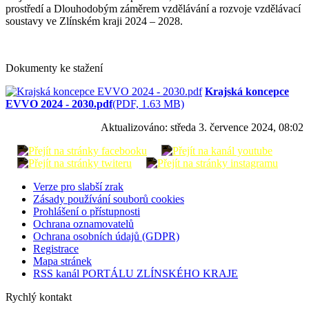
prostředí a Dlouhodobým záměrem vzdělávání a rozvoje vzdělávací
soustavy ve Zlínském kraji 2024 – 2028.
Dokumenty ke stažení
Krajská koncepce
EVVO 2024 - 2030.pdf
(PDF, 1.63 MB)
Aktualizováno:
středa 3. července 2024, 08:02
Verze pro slabší zrak
Zásady používání souborů cookies
Prohlášení o přístupnosti
Ochrana oznamovatelů
Ochrana osobních údajů (GDPR)
Registrace
Mapa stránek
RSS kanál PORTÁLU ZLÍNSKÉHO KRAJE
Rychlý kontakt