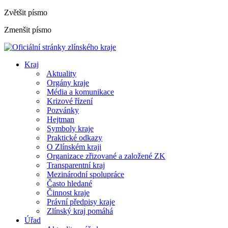
Zvětšit písmo
Zmenšit písmo
Kraj
Aktuality
Orgány kraje
Média a komunikace
Krizové řízení
Pozvánky
Hejtman
Symboly kraje
Praktické odkazy
O Zlínském kraji
Organizace zřizované a založené ZK
Transparentní kraj
Mezinárodní spolupráce
Často hledané
Činnost kraje
Právní předpisy kraje
Zlínský kraj pomáhá
Úřad