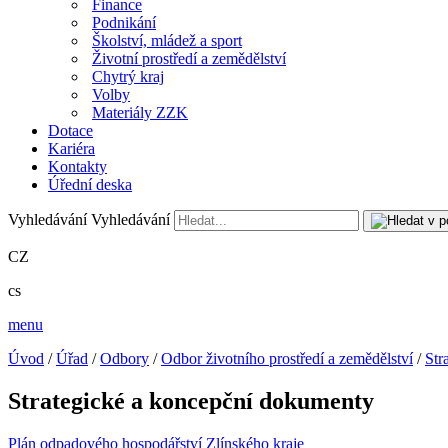
Finance
Podnikání
Školství, mládež a sport
Životní prostředí a zemědělství
Chytrý kraj
Volby
Materiály ZZK
Dotace
Kariéra
Kontakty
Úřední deska
Vyhledávání
Vyhledávání
CZ
cs
menu
Úvod
/
Úřad
/
Odbory
/
Odbor životního prostředí a zemědělství
/
Str
Strategické a koncepční dokumenty
Plán odpadového hospodářství Zlínského kraje