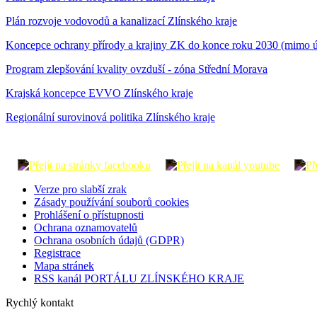
Plán rozvoje vodovodů a kanalizací Zlínského kraje
Koncepce ochrany přírody a krajiny ZK do konce roku 2030 (mimo ú
Program zlepšování kvality ovzduší - zóna Střední Morava
Krajská koncepce EVVO Zlínského kraje
Regionální surovinová politika Zlínského kraje
Verze pro slabší zrak
Zásady používání souborů cookies
Prohlášení o přístupnosti
Ochrana oznamovatelů
Ochrana osobních údajů (GDPR)
Registrace
Mapa stránek
RSS kanál PORTÁLU ZLÍNSKÉHO KRAJE
Rychlý kontakt