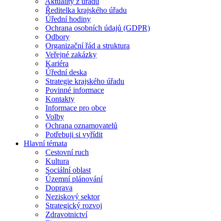
Aktuality z úřadu
Ředitelka krajského úřadu
Úřední hodiny
Ochrana osobních údajů (GDPR)
Odbory
Organizační řád a struktura
Veřejné zakázky
Kariéra
Úřední deska
Strategie krajského úřadu
Povinné informace
Kontakty
Informace pro obce
Volby
Ochrana oznamovatelů
Potřebuji si vyřídit
Hlavní témata
Cestovní ruch
Kultura
Sociální oblast
Územní plánování
Doprava
Neziskový sektor
Strategický rozvoj
Zdravotnictví