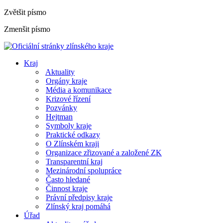
Zvětšit písmo
Zmenšit písmo
Kraj
Aktuality
Orgány kraje
Média a komunikace
Krizové řízení
Pozvánky
Hejtman
Symboly kraje
Praktické odkazy
O Zlínském kraji
Organizace zřizované a založené ZK
Transparentní kraj
Mezinárodní spolupráce
Často hledané
Činnost kraje
Právní předpisy kraje
Zlínský kraj pomáhá
Úřad