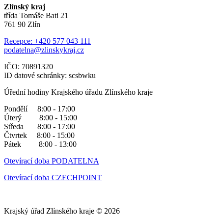
Zlínský kraj
třída Tomáše Bati 21
761 90 Zlín
Recepce: +420 577 043 111
podatelna@zlinskykraj.cz
IČO: 70891320
ID datové schránky: scsbwku
Úřední hodiny Krajského úřadu Zlínského kraje
Pondělí 8:00 - 17:00
Úterý 8:00 - 15:00
Středa 8:00 - 17:00
Čtvrtek 8:00 - 15:00
Pátek 8:00 - 13:00
Otevírací doba PODATELNA
Otevírací doba CZECHPOINT
Krajský úřad Zlínského kraje © 2026