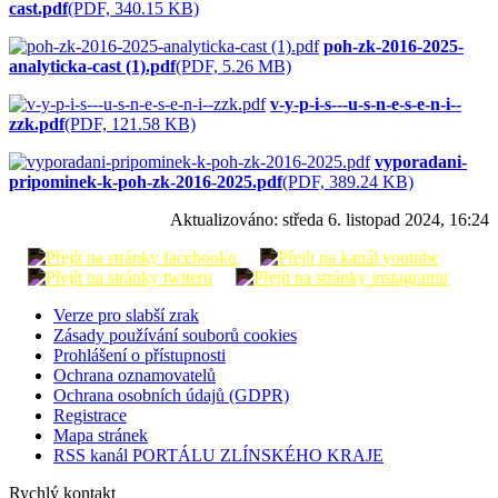
cast.pdf
(PDF, 340.15 KB)
poh-zk-2016-2025-
analyticka-cast (1).pdf
(PDF, 5.26 MB)
v-y-p-i-s---u-s-n-e-s-e-n-i--
zzk.pdf
(PDF, 121.58 KB)
vyporadani-
pripominek-k-poh-zk-2016-2025.pdf
(PDF, 389.24 KB)
Aktualizováno:
středa 6. listopad 2024, 16:24
Verze pro slabší zrak
Zásady používání souborů cookies
Prohlášení o přístupnosti
Ochrana oznamovatelů
Ochrana osobních údajů (GDPR)
Registrace
Mapa stránek
RSS kanál PORTÁLU ZLÍNSKÉHO KRAJE
Rychlý kontakt