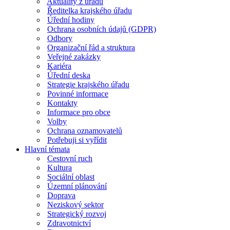
Aktuality z úřadu
Ředitelka krajského úřadu
Úřední hodiny
Ochrana osobních údajů (GDPR)
Odbory
Organizační řád a struktura
Veřejné zakázky
Kariéra
Úřední deska
Strategie krajského úřadu
Povinné informace
Kontakty
Informace pro obce
Volby
Ochrana oznamovatelů
Potřebuji si vyřídit
Hlavní témata
Cestovní ruch
Kultura
Sociální oblast
Územní plánování
Doprava
Neziskový sektor
Strategický rozvoj
Zdravotnictví