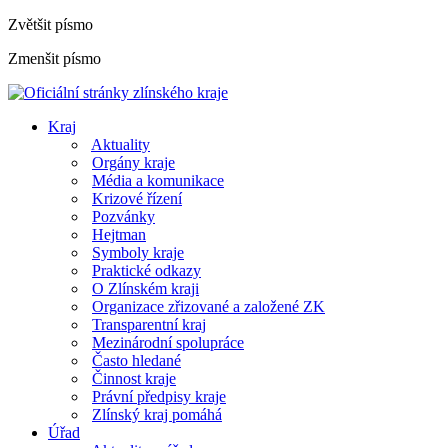
Zvětšit písmo
Zmenšit písmo
Kraj
Aktuality
Orgány kraje
Média a komunikace
Krizové řízení
Pozvánky
Hejtman
Symboly kraje
Praktické odkazy
O Zlínském kraji
Organizace zřizované a založené ZK
Transparentní kraj
Mezinárodní spolupráce
Často hledané
Činnost kraje
Právní předpisy kraje
Zlínský kraj pomáhá
Úřad