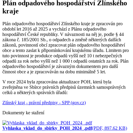
Plán odpadového hospodářství Zlínského
kraje
Plán odpadového hospodářství Zlínského kraje je zpracován pro
období let 2016 až 2025 a vychází z Plánu odpadového
hospodářství České republiky. V návaznosti na něj je, podle § 44
zákona č. 185/2001 Sb., o odpadech a změně některých dalších
zákonů, povinností obcí zpracovat plán odpadového hospodářství
obce a tento zaslat k připomínkování krajskému úřadu. Limitem pro
tuto povinnost je produkce odpadů vyšší než 10 t nebezpečných
odpadů za rok nebo vyšší než 1 000 t odpadů ostatních za rok. Plán
odpadového hospodářství je závazným dokumentem pro další
činnost obce a je zpracováván na dobu minimálně 5 let.
V roce 2024 byla zpracována aktualizace POH, která byla
zveřejněna ve Sbírce právních předpisů územních samosprávných
celků a některých správních úřadů:
Zlínský kraj - právní předpisy - SPP (gov.cz)
Dokumenty ke stažení
Vyhlaska_vklad_do_sbirky_POH_2024_.pdf
(PDF, 897.62 KB)