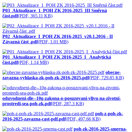
P03_Aktualizace_1_POH ZK 2016-2025_III Směrná
část.pdf
(PDF, 365.11 KB)
P02_Aktualizace_I_POH ZK 2016-2025_v20.1.2016 - II
Závazná část .pdf
(PDF, 1.01 MB)
P01_Aktualizace_I_POH ZK 2016-2025_I_ Analytická
část.pdf
(PDF, 1.14 MB)
obecne-
zavazna-vyhlaska-zk-poh-zk-2016-2025.pdf
(PDF, 729.85 KB)
oduvodneni-dle--10g-zakona-o-posuzovani-vlivu-na-zivotni-
prostredi-sea-poh-zk.pdf
(PDF, 287.3 KB)
poh-z-poh-zk-
2016-2025-zavazna-cast-pdf.pdf
(PDF, 497.66 KB)
poh-zk-2016-2025-smerna-