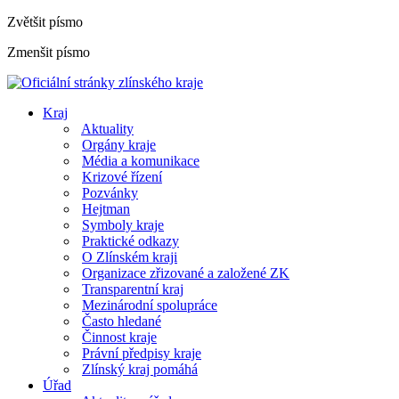
Zvětšit písmo
Zmenšit písmo
Kraj
Aktuality
Orgány kraje
Média a komunikace
Krizové řízení
Pozvánky
Hejtman
Symboly kraje
Praktické odkazy
O Zlínském kraji
Organizace zřizované a založené ZK
Transparentní kraj
Mezinárodní spolupráce
Často hledané
Činnost kraje
Právní předpisy kraje
Zlínský kraj pomáhá
Úřad