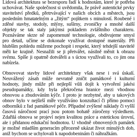
Lidová architektura se bezesporu řadí k hodnotám, které je potřeba
uchovávat. Naše společnost si uvědomila, že právě autentické prvky
stavitelství předků, přetrvávající v našich obcích a městech, jsou
posledním hmatatelným a „žitým“ pojítkem s minulostí. Roubené i
zděné stavby, stodoly, mlýny, sušírny, zvoničky a mnohé další
objekty se tak staly jakýmsi pokladem zvláštního charakteru.
Poznáváme skrze ně zapomenuté technologie, obdivujeme smysl
pro detail, učíme se dokonale využívat dostupné materiály. Při
hlubším pohledu můžeme pochopit i respekt, který tehdejší stavitelé
měli ke krajině. Nesnažili se ji přetvářet, násilně měnit k obrazu
svému. Spíše ji opatrně dotvářeli a s úctou využívali to, co jim ona
nabízela.
Obnovovat stavby lidové architektury však nese i svá úskalí.
Neuvážený zásah může nevratně zničit památkové i kulturní
hodnoty, jindy může při nejlepší vůli dojít k vytvoření jakési
pseudopamátky, kdy byla překročena hranice mezi vhodnou
obnovou a zbudováním kýče. I proto je nezbytné, aby u takových
obnov bylo v nejširší míře využíváno konzultací či přímo pomoci
odborníků z řad památkové péče. Případné zvýšené náklady či vyšší
časová náročnost prací jsou potom bohatě zúročeny výsledkem.
Zdařilá obnova se projeví nejen kvalitou práce a estetickou úrovní,
ale i přidanou edukační hodnotou. U vhodně obnovených památek
je možné mladším generacím přirozeně ukázat život minulých dob,
aniž bychom se uchylovali k napodobeninám či náhražkám.