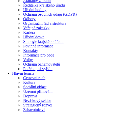
Aktuality z úřadu
Ředitelka krajského úřadu
Úřední hodiny
Ochrana osobních údajů (GDPR)
Odbory
Organizační řád a struktura
Veřejné zakázky
Kariéra
Úřední deska
Strategie krajského úřadu
Povinné informace
Kontakty
Informace pro obce
Volby
Ochrana oznamovatelů
Potřebuji si vyřídit
Hlavní témata
Cestovní ruch
Kultura
Sociální oblast
Územní plánování
Doprava
Neziskový sektor
Strategický rozvoj
Zdravotnictví