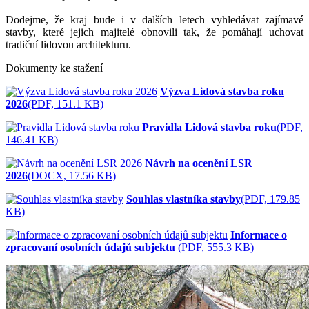
Dodejme, že kraj bude i v dalších letech vyhledávat zajímavé
stavby, které jejich majitelé obnovili tak, že pomáhají uchovat
tradiční lidovou architekturu.
Dokumenty ke stažení
Výzva Lidová stavba roku
2026
(PDF, 151.1 KB)
Pravidla Lidová stavba roku
(PDF,
146.41 KB)
Návrh na ocenění LSR
2026
(DOCX, 17.56 KB)
Souhlas vlastníka stavby
(PDF, 179.85
KB)
Informace o
zpracovaní osobních údajů subjektu
(PDF, 555.3 KB)