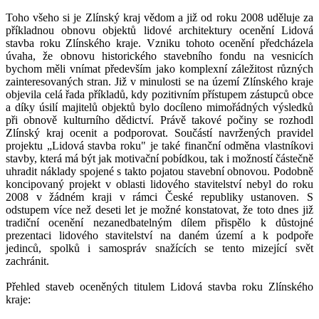
Toho všeho si je Zlínský kraj vědom a již od roku 2008 uděluje za
příkladnou obnovu objektů lidové architektury ocenění Lidová
stavba roku Zlínského kraje. Vzniku tohoto ocenění předcházela
úvaha, že obnovu historického stavebního fondu na vesnicích
bychom měli vnímat především jako komplexní záležitost různých
zainteresovaných stran. Již v minulosti se na území Zlínského kraje
objevila celá řada příkladů, kdy pozitivním přístupem zástupců obce
a díky úsilí majitelů objektů bylo docíleno mimořádných výsledků
při obnově kulturního dědictví. Právě takové počiny se rozhodl
Zlínský kraj ocenit a podporovat. Součástí navržených pravidel
projektu „Lidová stavba roku" je také finanční odměna vlastníkovi
stavby, která má být jak motivační pobídkou, tak i možností částečně
uhradit náklady spojené s takto pojatou stavební obnovou. Podobně
koncipovaný projekt v oblasti lidového stavitelství nebyl do roku
2008 v žádném kraji v rámci České republiky ustanoven. S
odstupem více než deseti let je možné konstatovat, že toto dnes již
tradiční ocenění nezanedbatelným dílem přispělo k důstojné
prezentaci lidového stavitelství na daném území a k podpoře
jedinců, spolků i samospráv snažících se tento mizející svět
zachránit.
Přehled staveb oceněných titulem Lidová stavba roku Zlínského
kraje: