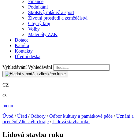
Finance
Podnikání
Školství, mládež a sport
Životní prostředí a zemědělství
Chytrý kraj
Volby
Materiály ZZK
Dotace
Kariéra
Kontakty
Úřední deska
Vyhledávání
Vyhledávání
CZ
cs
menu
Úvod
/
Úřad
/
Odbory
/
Odbor kultury a památkové péče
/
Uznání a
ocenění Zlínského kraje
/
Lidová stavba roku
Lidová stavba roku