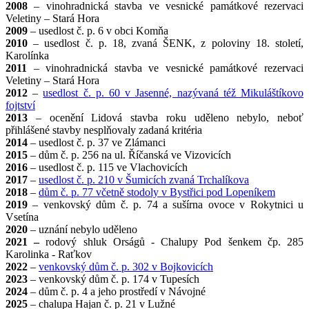
2008
– vinohradnická stavba ve vesnické památkové rezervaci
Veletiny – Stará Hora
2009
– usedlost č. p. 6 v obci Komňa
2010
– usedlost č. p. 18, zvaná ŠENK, z poloviny 18. století,
Karolínka
2011
– vinohradnická stavba ve vesnické památkové rezervaci
Veletiny – Stará Hora
2012
–
usedlost č. p. 60 v Jasenné, nazývaná též Mikuláštíkovo
fojtství
2013
– ocenění Lidová stavba roku uděleno nebylo, neboť
přihlášené stavby nesplňovaly zadaná kritéria
2014
– usedlost č. p. 37 ve Zlámanci
2015
– dům č. p. 256 na ul. Říčanská ve Vizovicích
2016
– usedlost č. p. 115 ve Vlachovicích
2017
–
usedlost č. p. 210 v Šumicích zvaná Trchalíkova
2018
–
dům č. p. 77 včetně stodoly v Bystřici pod Lopeníkem
2019
– venkovský dům č. p. 74 a sušírna ovoce v Rokytnici u
Vsetína
2020
– uznání nebylo uděleno
2021
–
rodový shluk Orságů - Chalupy Pod šenkem čp. 285
Karolinka - Raťkov
2022
–
venkovský dům č. p. 302 v Bojkovicích
2023
– venkovský dům č. p. 174 v Tupesích
2024
– dům č. p. 4 a jeho prostředí v Návojné
2025
– chalupa Hajan č. p. 21 v Lužné