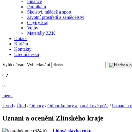
Finance
Podnikání
Školství, mládež a sport
Životní prostředí a zemědělství
Chytrý kraj
Volby
Materiály ZZK
Dotace
Kariéra
Kontakty
Úřední deska
Vyhledávání
Vyhledávání
CZ
cs
menu
Úvod
/
Úřad
/
Odbory
/
Odbor kultury a památkové péče
/
Uznání a o
Uznání a ocenění Zlínského kraje
Lidová stavba roku