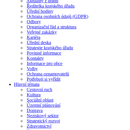
Aktuality z úřadu
Ředitelka krajského úřadu
Úřední hodiny
Ochrana osobních údajů (GDPR)
Odbory
Organizační řád a struktura
Veřejné zakázky
Kariéra
Úřední deska
Strategie krajského úřadu
Povinné informace
Kontakty
Informace pro obce
Volby
Ochrana oznamovatelů
Potřebuji si vyřídit
Hlavní témata
Cestovní ruch
Kultura
Sociální oblast
Územní plánování
Doprava
Neziskový sektor
Strategický rozvoj
Zdravotnictví