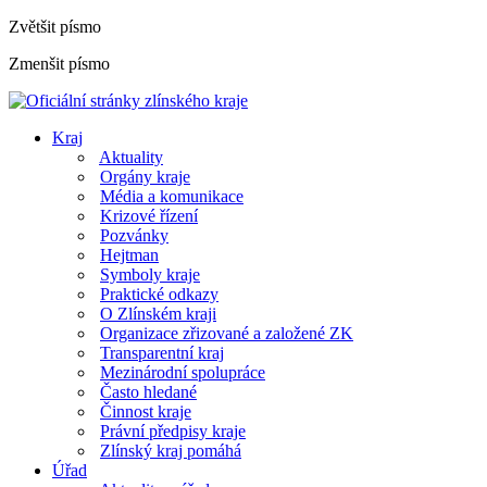
Zvětšit písmo
Zmenšit písmo
Kraj
Aktuality
Orgány kraje
Média a komunikace
Krizové řízení
Pozvánky
Hejtman
Symboly kraje
Praktické odkazy
O Zlínském kraji
Organizace zřizované a založené ZK
Transparentní kraj
Mezinárodní spolupráce
Často hledané
Činnost kraje
Právní předpisy kraje
Zlínský kraj pomáhá
Úřad