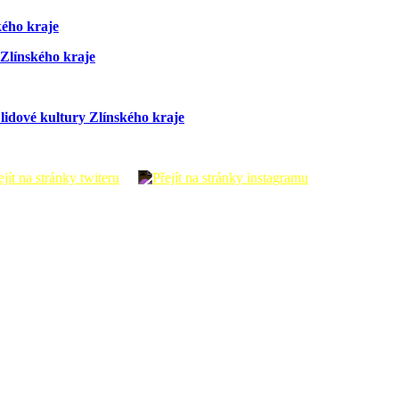
kého kraje
Zlínského kraje
lidové kultury Zlínského kraje