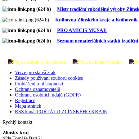
Mistr tradiční rukodělné výroby Zlíns
Knihovna
Zlínského kraje a Knihovník 
PRO AMICIS MUSAE
Seznam nemateriálních statků tradiční 
Verze pro slabší zrak
Zásady používání souborů cookies
Prohlášení o přístupnosti
Ochrana oznamovatelů
Ochrana osobních údajů (GDPR)
Registrace
Mapa stránek
RSS kanál PORTÁLU ZLÍNSKÉHO KRAJE
Rychlý kontakt
Zlínský kraj
třída Tomáše Bati 21