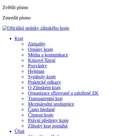
Zvětšit písmo
Zmenšit písmo
Kraj
Aktuality
Orgány kraje
Média a komunikace
Krizové řízení
Pozvánky
Hejtman
Symboly kraje
Praktické odkazy
O Zlínském kraji
Organizace zřizované a založené ZK
Transparentní kraj
Mezinárodní spolupráce
Často hledané
Činnost kraje
Právní předpisy kraje
Zlínský kraj pomáhá
Úřad