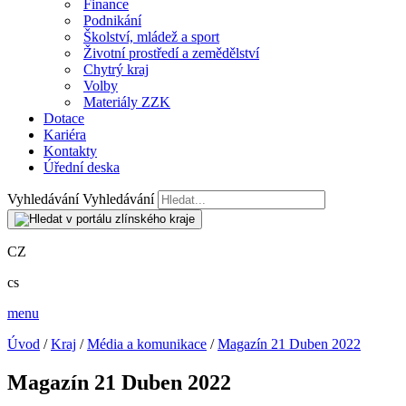
Finance
Podnikání
Školství, mládež a sport
Životní prostředí a zemědělství
Chytrý kraj
Volby
Materiály ZZK
Dotace
Kariéra
Kontakty
Úřední deska
Vyhledávání
Vyhledávání
CZ
cs
menu
Úvod
/
Kraj
/
Média a komunikace
/
Magazín 21 Duben 2022
Magazín 21 Duben 2022