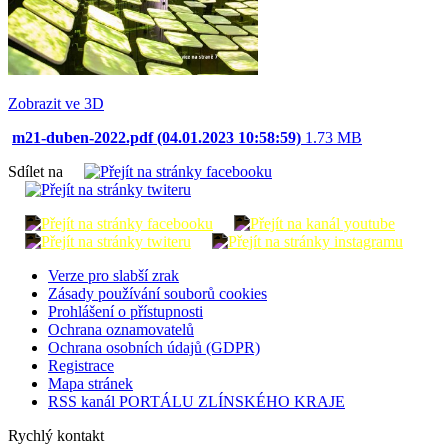
Zobrazit ve 3D
m21-duben-2022.pdf (04.01.2023 10:58:59)
1.73 MB
Sdílet na
Verze pro slabší zrak
Zásady používání souborů cookies
Prohlášení o přístupnosti
Ochrana oznamovatelů
Ochrana osobních údajů (GDPR)
Registrace
Mapa stránek
RSS kanál PORTÁLU ZLÍNSKÉHO KRAJE
Rychlý kontakt