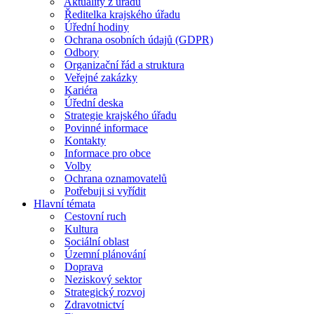
Aktuality z úřadu
Ředitelka krajského úřadu
Úřední hodiny
Ochrana osobních údajů (GDPR)
Odbory
Organizační řád a struktura
Veřejné zakázky
Kariéra
Úřední deska
Strategie krajského úřadu
Povinné informace
Kontakty
Informace pro obce
Volby
Ochrana oznamovatelů
Potřebuji si vyřídit
Hlavní témata
Cestovní ruch
Kultura
Sociální oblast
Územní plánování
Doprava
Neziskový sektor
Strategický rozvoj
Zdravotnictví