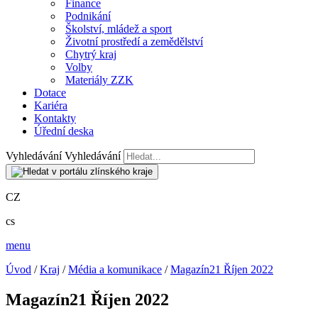
Finance
Podnikání
Školství, mládež a sport
Životní prostředí a zemědělství
Chytrý kraj
Volby
Materiály ZZK
Dotace
Kariéra
Kontakty
Úřední deska
Vyhledávání
Vyhledávání
CZ
cs
menu
Úvod
/
Kraj
/
Média a komunikace
/
Magazín21 Říjen 2022
Magazín21 Říjen 2022