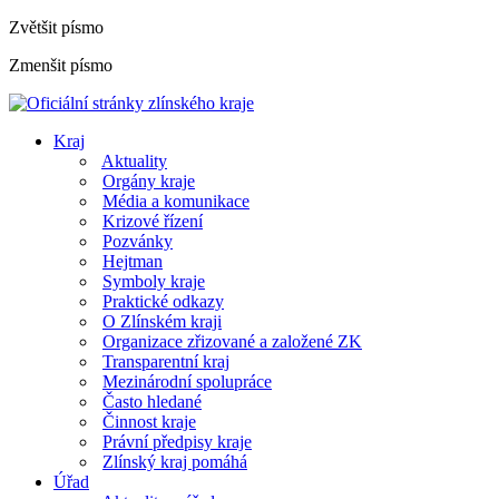
Zvětšit písmo
Zmenšit písmo
Kraj
Aktuality
Orgány kraje
Média a komunikace
Krizové řízení
Pozvánky
Hejtman
Symboly kraje
Praktické odkazy
O Zlínském kraji
Organizace zřizované a založené ZK
Transparentní kraj
Mezinárodní spolupráce
Často hledané
Činnost kraje
Právní předpisy kraje
Zlínský kraj pomáhá
Úřad