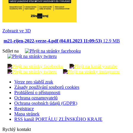
Zobrazit ve 3D
m21-rijen-2022-verze-4.pdf (04.01.2023 11:09:53)
12.9 MB
Sdílet na
Verze pro slabší zrak
Zásady používání souborů cookies
Prohlášení o přístupnosti
Ochrana oznamovatelů
Ochrana osobních údajů (GDPR)
Registrace
Mapa stránek
RSS kanál PORTÁLU ZLÍNSKÉHO KRAJE
Rychlý kontakt