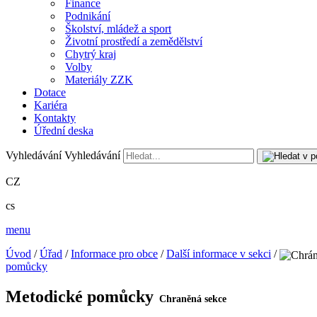
Finance
Podnikání
Školství, mládež a sport
Životní prostředí a zemědělství
Chytrý kraj
Volby
Materiály ZZK
Dotace
Kariéra
Kontakty
Úřední deska
Vyhledávání
Vyhledávání
CZ
cs
menu
Úvod
/
Úřad
/
Informace pro obce
/
Další informace v sekci
/
pomůcky
Metodické pomůcky