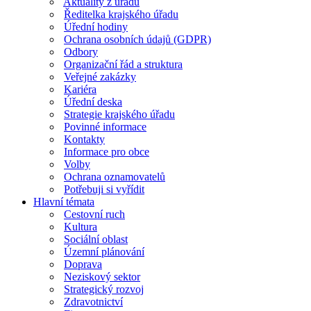
Aktuality z úřadu
Ředitelka krajského úřadu
Úřední hodiny
Ochrana osobních údajů (GDPR)
Odbory
Organizační řád a struktura
Veřejné zakázky
Kariéra
Úřední deska
Strategie krajského úřadu
Povinné informace
Kontakty
Informace pro obce
Volby
Ochrana oznamovatelů
Potřebuji si vyřídit
Hlavní témata
Cestovní ruch
Kultura
Sociální oblast
Územní plánování
Doprava
Neziskový sektor
Strategický rozvoj
Zdravotnictví