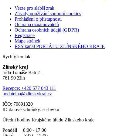
Verze pro slabší zrak
Zásady používání souborů cookies
Prohlášení o přístupnosti
Ochrana oznamovatelů
Ochrana osobních údajů (GDPR)
Registrace
Mapa stránek
RSS kanál PORTÁLU ZLÍNSKÉHO KRAJE
Rychlý kontakt
Zlínský kraj
třída Tomáše Bati 21
761 90 Zlín
Recepce: +420 577 043 111
podatelna@zlinskykraj.cz
IČO: 70891320
ID datové schránky: scsbwku
Úřední hodiny Krajského úřadu Zlínského kraje
Pondělí 8:00 - 17:00
Úterý 8:00 - 15:00