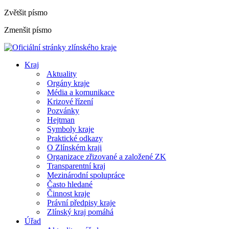
Zvětšit písmo
Zmenšit písmo
Kraj
Aktuality
Orgány kraje
Média a komunikace
Krizové řízení
Pozvánky
Hejtman
Symboly kraje
Praktické odkazy
O Zlínském kraji
Organizace zřizované a založené ZK
Transparentní kraj
Mezinárodní spolupráce
Často hledané
Činnost kraje
Právní předpisy kraje
Zlínský kraj pomáhá
Úřad