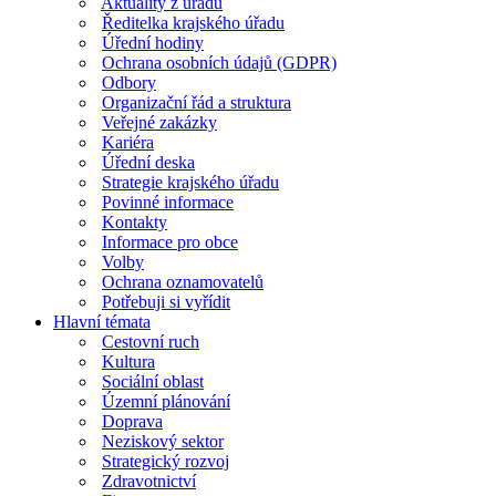
Aktuality z úřadu
Ředitelka krajského úřadu
Úřední hodiny
Ochrana osobních údajů (GDPR)
Odbory
Organizační řád a struktura
Veřejné zakázky
Kariéra
Úřední deska
Strategie krajského úřadu
Povinné informace
Kontakty
Informace pro obce
Volby
Ochrana oznamovatelů
Potřebuji si vyřídit
Hlavní témata
Cestovní ruch
Kultura
Sociální oblast
Územní plánování
Doprava
Neziskový sektor
Strategický rozvoj
Zdravotnictví