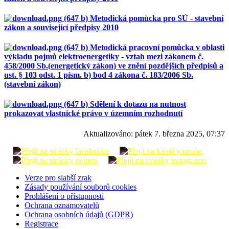
Metodická pomůcka pro SÚ - stavební
zákon a související předpisy 2010
Metodická pracovní pomůcka v oblasti
výkladu pojmů elektroenergetiky - vztah mezi zákonem č.
458/2000 Sb.(energetický zákon) ve znění pozdějších předpisů a
ust. § 103 odst. 1 písm. b) bod 4 zákona č. 183/2006 Sb.
(stavební zákon)
Sdělení k dotazu na nutnost
prokazovat vlastnické právo v územním rozhodnutí
Aktualizováno:
pátek 7. března 2025, 07:37
Verze pro slabší zrak
Zásady používání souborů cookies
Prohlášení o přístupnosti
Ochrana oznamovatelů
Ochrana osobních údajů (GDPR)
Registrace