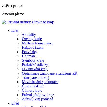
Zvětšit písmo
Zmenšit písmo
Kraj
Aktuality
Orgány kraje
Média a komunikace
Krizové řízení
Pozvánky
Hejtman
Symboly kraje
Praktické odkazy
O Zlínském kraji
Organizace zřizované a založené ZK
Transparentní kraj
Mezinárodní spolupráce
Často hledané
Činnost kraje
Právní předpisy kraje
Zlínský kraj pomáhá
Úřad