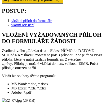
POSTUP:
vložení příloh do formuláře
vlastní odeslání
VLOŽENÍ VYŽADOVANÝCH PŘÍLOH
DO FORMULÁŘE ŽÁDOSTI
Zvolíte-li volbu „Odeslat data + žádost PŘÍMO do DATOVÉ
SCHRÁNKY úřadu“ zobrazí se pole s přílohou. Zde je třeba vložit
přílohy, které je nutné zaslat s formulářem Závěrečné
zprávy. Přílohy je možné vkládat do max. velikosti 15MB. Počet
příloh je omezen na 50.
Vložit lze soubory těchto programů:
MS Word: *.doc, *.docx
MS Excel: *.xls, *.xlsx
Adobe: *.pdf