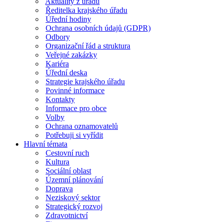
Aktuality z úřadu
Ředitelka krajského úřadu
Úřední hodiny
Ochrana osobních údajů (GDPR)
Odbory
Organizační řád a struktura
Veřejné zakázky
Kariéra
Úřední deska
Strategie krajského úřadu
Povinné informace
Kontakty
Informace pro obce
Volby
Ochrana oznamovatelů
Potřebuji si vyřídit
Hlavní témata
Cestovní ruch
Kultura
Sociální oblast
Územní plánování
Doprava
Neziskový sektor
Strategický rozvoj
Zdravotnictví