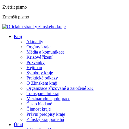
Zvětšit písmo
Zmenšit písmo
Kraj
Aktuality
Orgány kraje
Média a komunikace
Krizové řízení
Pozvánky
Hejtman
Symboly kraje
Praktické odkazy
O Zlínském kraji
Organizace zřizované a založené ZK
Transparentní kraj
Mezinárodní spolupráce
Často hledané
Činnost kraje
Právní předpisy kraje
Zlínský kraj pomáhá
Úřad