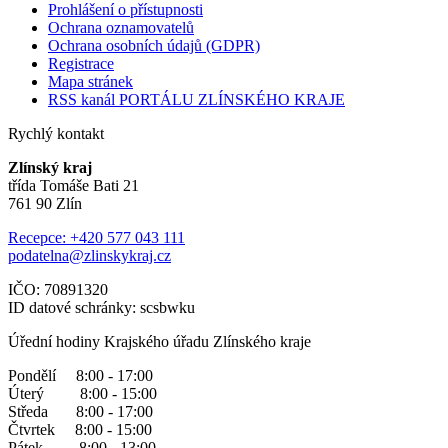
Prohlášení o přístupnosti
Ochrana oznamovatelů
Ochrana osobních údajů (GDPR)
Registrace
Mapa stránek
RSS kanál PORTÁLU ZLÍNSKÉHO KRAJE
Rychlý kontakt
Zlínský kraj
třída Tomáše Bati 21
761 90 Zlín
Recepce: +420 577 043 111
podatelna@zlinskykraj.cz
IČO: 70891320
ID datové schránky: scsbwku
Úřední hodiny Krajského úřadu Zlínského kraje
Pondělí 8:00 - 17:00
Úterý 8:00 - 15:00
Středa 8:00 - 17:00
Čtvrtek 8:00 - 15:00
Pátek 8:00 - 13:00