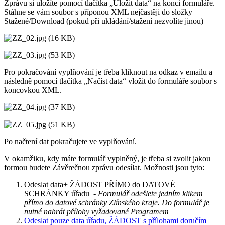
Zprávu si uložíte pomocí tlačítka „Uložit data“ na konci formuláře.
Stáhne se vám soubor s příponou XML nejčastěji do složky
Stažené/Download (pokud při ukládání/stažení nezvolíte jinou)
Pro pokračování vyplňování je třeba kliknout na odkaz v emailu a
následně pomocí tlačítka „Načíst data“ vložit do formuláře soubor s
koncovkou XML.
Po načtení dat pokračujete ve vyplňování.
V okamžiku, kdy máte formulář vyplněný, je třeba si zvolit jakou
formou budete Závěrečnou zprávu odesílat. Možnosti jsou tyto:
Odeslat data+ ŽÁDOST PŘÍMO do DATOVÉ
SCHRÁNKY úřadu -
Formulář odešlete jedním klikem
přímo do datové schránky Zlínského kraje. Do formulář je
nutné nahrát přílohy vyžadované Programem
Odeslat pouze data úřadu, ŽÁDOST s přílohami doručím