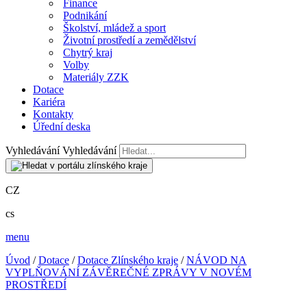
Finance
Podnikání
Školství, mládež a sport
Životní prostředí a zemědělství
Chytrý kraj
Volby
Materiály ZZK
Dotace
Kariéra
Kontakty
Úřední deska
Vyhledávání
Vyhledávání
CZ
cs
menu
Úvod
/
Dotace
/
Dotace Zlínského kraje
/
NÁVOD NA
VYPLŇOVÁNÍ ZÁVĚREČNÉ ZPRÁVY V NOVÉM
PROSTŘEDÍ