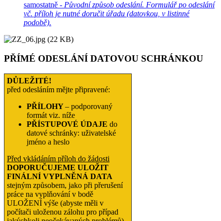
samostatně -
Původní způsob odeslání. Formulář po odeslání
vč. příloh je nutné doručit úřadu (datovkou, v listinné
podobě).
PŘÍMÉ ODESLÁNÍ DATOVOU SCHRÁNKOU
DŮLEŽITÉ!
před odesláním mějte připravené:
PŘÍLOHY
– podporovaný
formát viz. níže
PŘÍSTUPOVÉ ÚDAJE
do
datové schránky: uživatelské
jméno a heslo
Před vkládáním příloh do žádosti
DOPORUČUJEME ULOŽIT
FINÁLNÍ VYPLNĚNÁ DATA
stejným způsobem, jako při přerušení
práce na vyplňování v bodě
ULOŽENÍ výše (abyste měli v
počítači uloženou zálohu pro případ
jakýchkoli neočekávaných problémů).