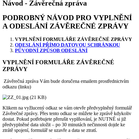
Návod - Závěrečná zpráva
PODROBNÝ NÁVOD PRO VYPLNĚNÍ
A ODESLÁNÍ ZÁVĚREČNÉ ZPRÁVY
VYPLNĚNÍ FORMULÁŘE ZÁVĚREČNÉ ZPRÁVY
ODESLÁNÍ PŘÍMO DATOVOU SCHRÁNKOU
PŮVODNÍ ZPŮSOB ODESLÁNÍ
VYPLNĚNÍ FORMULÁŘE ZÁVĚREČNÉ
ZPRÁVY
Závěrečná zpráva Vám bude doručena emailem prostřednictvím
odkazu (linku)
Klikem na vyžlucený odkaz se vám otevře předvyplněný formulář
Závěrečné zprávy. Přes tento odkaz se můžete ke zprávě kdykoliv
dostat. Pokud potřebujete přerušit vyplňování, je NUTNÉ si již
předvyplněné data uložit – po 30 minutách nečinnosti dojde ke
ztrátě spojení, formulář se uzavře a data se ztratí.