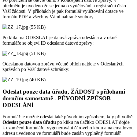
Po potvrzení se otevře okno s Konceptem datové zprávy. V
předmětu je uvedeno že se jedná o vyúčtování a registrační číslo
Vaší žádosti. V přílohách je pak formulář vyúčtování dotace ve
formátu PDF a všechny Vámi nahrané soubory.
Po kliku na ODESLAT je datová zpráva odeslána a v okně
formuláře se objeví ID odeslané datové zprávy:
Odeslanou datovou zprávu včetně příloh najdete v Odeslaných
zprávách po Vaší datové schránky:
Odeslat pouze data úřadu, ŽÁDOST s přílohami
doručím samostatně - PŮVODNÍ ZPŮSOB
ODESLÁNÍ
Formulář je možné odeslat také původním způsobem, kdy při volbě
Odeslat pouze data úřadu
po kliku na tlačítko ODESLAT dojde
k uzamčení formuláře, vygenerování čárového kódu a na emailovou
adresu uvedenou ve formuláři bude zaslán vyplněný formulář