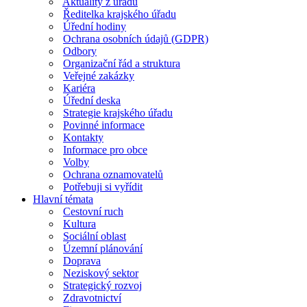
Aktuality z úřadu
Ředitelka krajského úřadu
Úřední hodiny
Ochrana osobních údajů (GDPR)
Odbory
Organizační řád a struktura
Veřejné zakázky
Kariéra
Úřední deska
Strategie krajského úřadu
Povinné informace
Kontakty
Informace pro obce
Volby
Ochrana oznamovatelů
Potřebuji si vyřídit
Hlavní témata
Cestovní ruch
Kultura
Sociální oblast
Územní plánování
Doprava
Neziskový sektor
Strategický rozvoj
Zdravotnictví