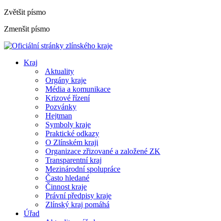
Zvětšit písmo
Zmenšit písmo
Kraj
Aktuality
Orgány kraje
Média a komunikace
Krizové řízení
Pozvánky
Hejtman
Symboly kraje
Praktické odkazy
O Zlínském kraji
Organizace zřizované a založené ZK
Transparentní kraj
Mezinárodní spolupráce
Často hledané
Činnost kraje
Právní předpisy kraje
Zlínský kraj pomáhá
Úřad