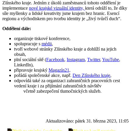
Zlínského kraje. Jedním z úkolů zaměstnanců tohoto oddělení je
implementace
nové krajské vizuální identity,
která odráží to, že díky
síle myšlenky a lidské kreativity jsme krajem bez hranic. Esencí
regionu a východiskem pro tvorbu identity je „živý tvůrčí duch“.
Oddělení dále:
organizuje tiskové konference,
spolupracuje s
médii
,
tvoří webové stránky Zlínského kraje a dohlíží na jejich
obsah,
plní sociální sítě (
Facebook
,
Instagram
,
Twitter
,
YouTube
,
LinkedIn),
připravuje krajský
Magazín21,
pořádá společenské akce, např.
Den Zlínského kraje
,
odpovídá také za organizaci zahraničních pracovních cest
vedení kraje i za přijímání zahraničních návštěv
včetně zabezpečení tlumočnických služeb.
Aktualizováno:
pátek 31. března 2023, 11:05