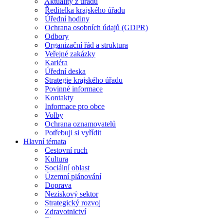
Aktuality z úřadu
Ředitelka krajského úřadu
Úřední hodiny
Ochrana osobních údajů (GDPR)
Odbory
Organizační řád a struktura
Veřejné zakázky
Kariéra
Úřední deska
Strategie krajského úřadu
Povinné informace
Kontakty
Informace pro obce
Volby
Ochrana oznamovatelů
Potřebuji si vyřídit
Hlavní témata
Cestovní ruch
Kultura
Sociální oblast
Územní plánování
Doprava
Neziskový sektor
Strategický rozvoj
Zdravotnictví