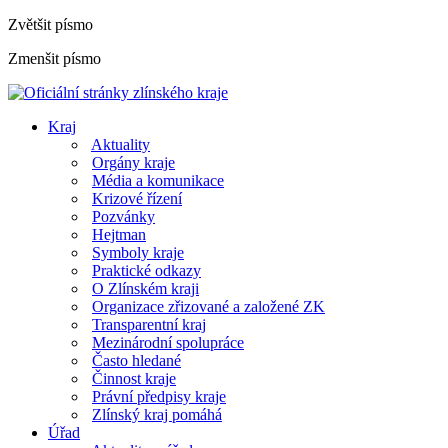
Zvětšit písmo
Zmenšit písmo
Kraj
Aktuality
Orgány kraje
Média a komunikace
Krizové řízení
Pozvánky
Hejtman
Symboly kraje
Praktické odkazy
O Zlínském kraji
Organizace zřizované a založené ZK
Transparentní kraj
Mezinárodní spolupráce
Často hledané
Činnost kraje
Právní předpisy kraje
Zlínský kraj pomáhá
Úřad