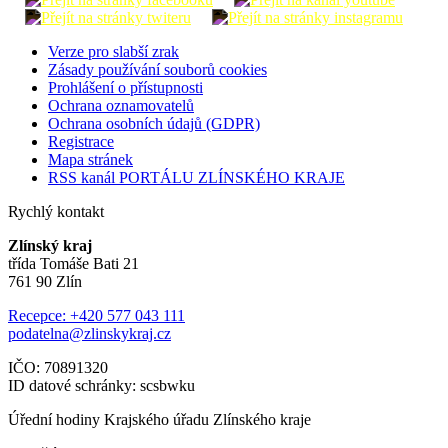
Verze pro slabší zrak
Zásady používání souborů cookies
Prohlášení o přístupnosti
Ochrana oznamovatelů
Ochrana osobních údajů (GDPR)
Registrace
Mapa stránek
RSS kanál PORTÁLU ZLÍNSKÉHO KRAJE
Rychlý kontakt
Zlínský kraj
třída Tomáše Bati 21
761 90 Zlín
Recepce: +420 577 043 111
podatelna@zlinskykraj.cz
IČO: 70891320
ID datové schránky: scsbwku
Úřední hodiny Krajského úřadu Zlínského kraje