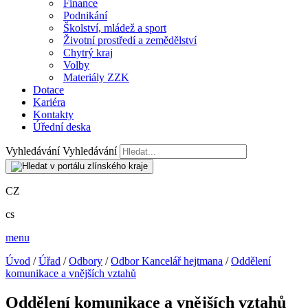
Finance
Podnikání
Školství, mládež a sport
Životní prostředí a zemědělství
Chytrý kraj
Volby
Materiály ZZK
Dotace
Kariéra
Kontakty
Úřední deska
Vyhledávání
Vyhledávání
CZ
cs
menu
Úvod
/
Úřad
/
Odbory
/
Odbor Kancelář hejtmana
/
Oddělení
komunikace a vnějších vztahů
Oddělení komunikace a vnějších vztahů