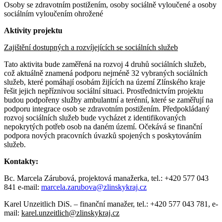
Osoby se zdravotním postižením, osoby sociálně vyloučené a osoby
sociálním vyloučením ohrožené
Aktivity projektu
Zajištění dostupných a rozvíjejících se sociálních služeb
Tato aktivita bude zaměřená na rozvoj 4 druhů sociálních služeb,
což aktuálně znamená podporu nejméně 32 vybraných sociálních
služeb, které pomáhají osobám žijících na území Zlínského kraje
řešit jejich nepříznivou sociální situaci. Prostřednictvím projektu
budou podpořeny služby ambulantní a terénní, které se zaměřují na
podporu integrace osob se zdravotním postižením. Předpokládaný
rozvoj sociálních služeb bude vycházet z identifikovaných
nepokrytých potřeb osob na daném území. Očekává se finanční
podpora nových pracovních úvazků spojených s poskytováním
služeb.
Kontakty:
Bc. Marcela Zárubová, projektová manažerka, tel.: +420 577 043
841 e-mail:
marcela.zarubova@zlinskykraj.cz
Karel Unzeitlich DiS. – finanční manažer, tel.: +420 577 043 781, e-
mail:
karel.unzeitlich@zlinskykraj.cz