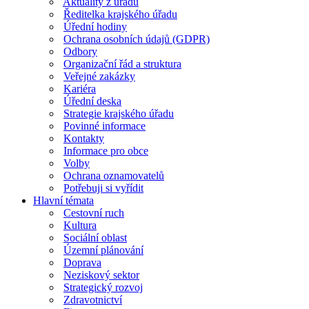
Aktuality z úřadu
Ředitelka krajského úřadu
Úřední hodiny
Ochrana osobních údajů (GDPR)
Odbory
Organizační řád a struktura
Veřejné zakázky
Kariéra
Úřední deska
Strategie krajského úřadu
Povinné informace
Kontakty
Informace pro obce
Volby
Ochrana oznamovatelů
Potřebuji si vyřídit
Hlavní témata
Cestovní ruch
Kultura
Sociální oblast
Územní plánování
Doprava
Neziskový sektor
Strategický rozvoj
Zdravotnictví