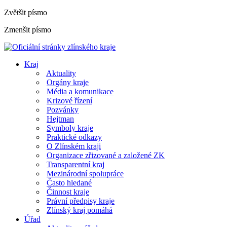
Zvětšit písmo
Zmenšit písmo
Kraj
Aktuality
Orgány kraje
Média a komunikace
Krizové řízení
Pozvánky
Hejtman
Symboly kraje
Praktické odkazy
O Zlínském kraji
Organizace zřizované a založené ZK
Transparentní kraj
Mezinárodní spolupráce
Často hledané
Činnost kraje
Právní předpisy kraje
Zlínský kraj pomáhá
Úřad