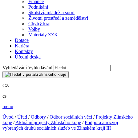
Finance
Podnikání
Školství, mládež a sport
Životní prostředí a zemědělství
Chytrý kraj
Volby
Materiály ZZK
Dotace
Kariéra
Kontakty
Úřední deska
Vyhledávání
Vyhledávání
CZ
cs
menu
Úvod
/
Úřad
/
Odbory
/
Odbor sociálních věcí
/
Projekty Zlínského
kraje
/
Aktuální projekty Zlínského kraje
/
Podpora a rozvoj
vybraných druhů sociálních služeb ve Zlínském kraji III