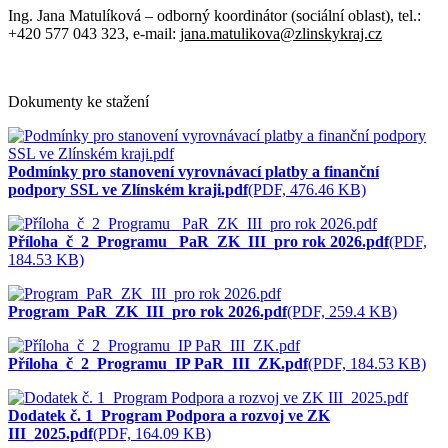
Ing. Jana Matulíková – odborný koordinátor (sociální oblast), tel.:
+420 577 043 323, e-mail:
jana.matulikova@zlinskykraj.cz
Dokumenty ke stažení
Podmínky pro stanovení vyrovnávací platby a finanční
podpory SSL ve Zlínském kraji.pdf
(PDF, 476.46 KB)
Příloha_č_2_Programu_ PaR_ZK_III_pro rok 2026.pdf
(PDF,
184.53 KB)
Program_PaR_ZK_III_pro rok 2026.pdf
(PDF, 259.4 KB)
Příloha_č_2_Programu_IP PaR_III_ZK.pdf
(PDF, 184.53 KB)
Dodatek č. 1_Program Podpora a rozvoj ve ZK
III_2025.pdf
(PDF, 164.09 KB)