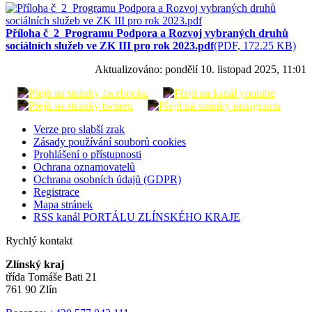
Příloha č_2_Programu Podpora a Rozvoj vybraných druhů
sociálních služeb ve ZK III pro rok 2023.pdf
(PDF, 172.25 KB)
Aktualizováno:
pondělí 10. listopad 2025, 11:01
Verze pro slabší zrak
Zásady používání souborů cookies
Prohlášení o přístupnosti
Ochrana oznamovatelů
Ochrana osobních údajů (GDPR)
Registrace
Mapa stránek
RSS kanál PORTÁLU ZLÍNSKÉHO KRAJE
Rychlý kontakt
Zlínský kraj
třída Tomáše Bati 21
761 90 Zlín