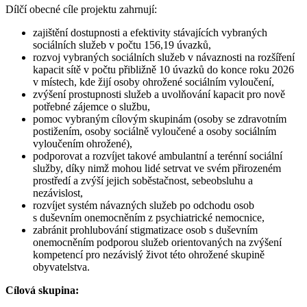
Dílčí obecné cíle projektu zahrnují:
zajištění dostupnosti a efektivity stávajících vybraných
sociálních služeb v počtu 156,19 úvazků,
rozvoj vybraných sociálních služeb v návaznosti na rozšíření
kapacit sítě v počtu přibližně 10 úvazků do konce roku 2026
v místech, kde žijí osoby ohrožené sociálním vyloučení,
zvýšení prostupnosti služeb a uvolňování kapacit pro nově
potřebné zájemce o službu,
pomoc vybraným cílovým skupinám (osoby se zdravotním
postižením, osoby sociálně vyloučené a osoby sociálním
vyloučením ohrožené),
podporovat a rozvíjet takové ambulantní a terénní sociální
služby, díky nimž mohou lidé setrvat ve svém přirozeném
prostředí a zvýší jejich soběstačnost, sebeobsluhu a
nezávislost,
rozvíjet systém návazných služeb po odchodu osob
s duševním onemocněním z psychiatrické nemocnice,
zabránit prohlubování stigmatizace osob s duševním
onemocněním podporou služeb orientovaných na zvýšení
kompetencí pro nezávislý život této ohrožené skupině
obyvatelstva.
Cílová skupina: