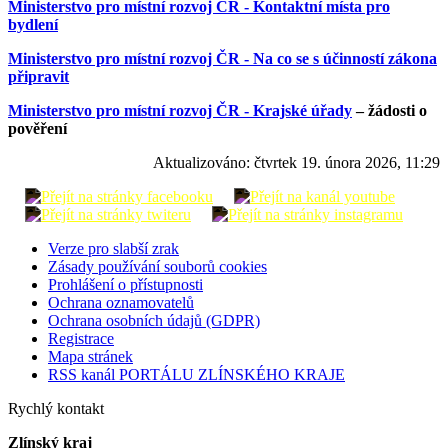
Ministerstvo pro místní rozvoj ČR - Kontaktní místa pro
bydlení
Ministerstvo pro místní rozvoj ČR - Na co se s účinností zákona
připravit
Ministerstvo pro místní rozvoj ČR - Krajské úřady
– žádosti o
pověření
Aktualizováno:
čtvrtek 19. února 2026, 11:29
Verze pro slabší zrak
Zásady používání souborů cookies
Prohlášení o přístupnosti
Ochrana oznamovatelů
Ochrana osobních údajů (GDPR)
Registrace
Mapa stránek
RSS kanál PORTÁLU ZLÍNSKÉHO KRAJE
Rychlý kontakt
Zlínský kraj