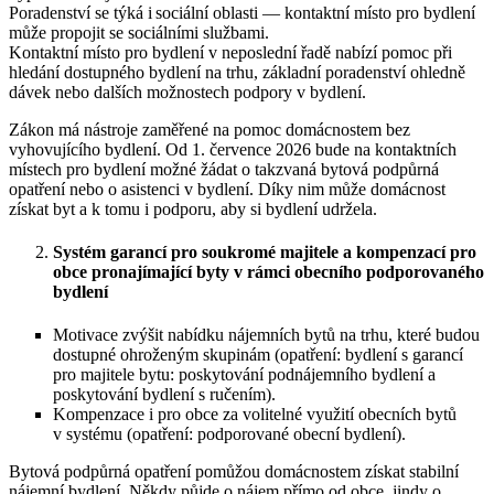
Poradenství se týká i sociální oblasti — kontaktní místo pro bydlení
může propojit se sociálními službami.
Kontaktní místo pro bydlení v neposlední řadě nabízí pomoc při
hledání dostupného bydlení na trhu, základní poradenství ohledně
dávek nebo dalších možnostech podpory v bydlení.
Zákon má nástroje zaměřené na pomoc domácnostem bez
vyhovujícího bydlení. Od 1. července 2026 bude na kontaktních
místech pro bydlení možné žádat o takzvaná bytová podpůrná
opatření nebo o asistenci v bydlení. Díky nim může domácnost
získat byt a k tomu i podporu, aby si bydlení udržela.
Systém garancí pro soukromé majitele a kompenzací pro
obce pronajímající byty v rámci obecního podporovaného
bydlení
Motivace zvýšit nabídku nájemních bytů na trhu, které budou
dostupné ohroženým skupinám (opatření: bydlení s garancí
pro majitele bytu: poskytování podnájemního bydlení a
poskytování bydlení s ručením).
Kompenzace i pro obce za volitelné využití obecních bytů
v systému (opatření: podporované obecní bydlení).
Bytová podpůrná opatření pomůžou domácnostem získat stabilní
nájemní bydlení. Někdy půjde o nájem přímo od obce, jindy o