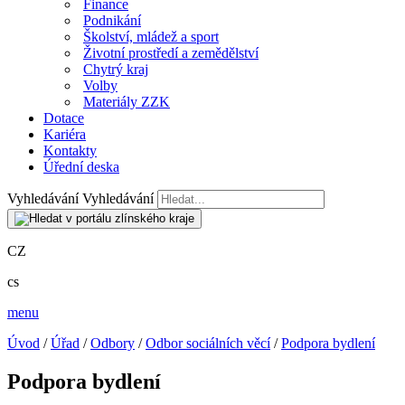
Finance
Podnikání
Školství, mládež a sport
Životní prostředí a zemědělství
Chytrý kraj
Volby
Materiály ZZK
Dotace
Kariéra
Kontakty
Úřední deska
Vyhledávání
Vyhledávání
CZ
cs
menu
Úvod
/
Úřad
/
Odbory
/
Odbor sociálních věcí
/
Podpora bydlení
Podpora bydlení