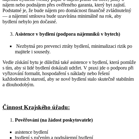
nájem nebo podnájem přes ověřeného garanta, který byt zajistí.
Podstatné je, že bude nájem pro domácnost finančně zvládnutelný
— a nájemní smlouva bude uzavírána minimálně na rok, aby
bydlení nebylo jen dočasné.
Asistence v bydlení (podpora nájemníků v bytech)
Nezbytná pro prevenci ztráty bydlení, minimalizaci rizik po
majitele i sousedy.
Vedle získání bytu je důležitá také asistence v bydlení, která pomůže
s tím, aby si lidé bydlení dokázali udržet. V praxi jde o podporu při
vyřizování formalit, hospodaření s náklady nebo řešení
každodenních starostí, aby se nové bydlení stalo skutečně stabilním
a dlouhodobým.
Činnost Krajského úřadu:
Pověřování (na žádost poskytovatele)
asistence bydlení
bydlení s ručením a podnájemní bydlení