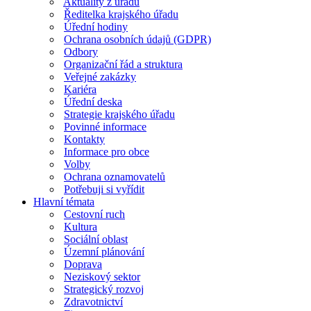
Aktuality z úřadu
Ředitelka krajského úřadu
Úřední hodiny
Ochrana osobních údajů (GDPR)
Odbory
Organizační řád a struktura
Veřejné zakázky
Kariéra
Úřední deska
Strategie krajského úřadu
Povinné informace
Kontakty
Informace pro obce
Volby
Ochrana oznamovatelů
Potřebuji si vyřídit
Hlavní témata
Cestovní ruch
Kultura
Sociální oblast
Územní plánování
Doprava
Neziskový sektor
Strategický rozvoj
Zdravotnictví