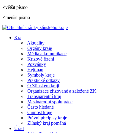
Zvětšit písmo
Zmenšit písmo
Kraj
Aktuality
Orgány kraje
Média a komunikace
Krizové řízení
Pozvánky
Hejtman
Symboly kraje
Praktické odkazy
O Zlínském kraji
Organizace zřizované a založené ZK
Transparentní kraj
Mezinárodní spolupráce
Často hledané
Činnost kraje
Právní předpisy kraje
Zlínský kraj pomáhá
Úřad