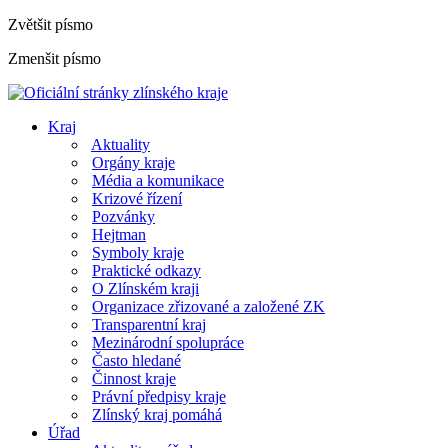
Zvětšit písmo
Zmenšit písmo
Kraj
Aktuality
Orgány kraje
Média a komunikace
Krizové řízení
Pozvánky
Hejtman
Symboly kraje
Praktické odkazy
O Zlínském kraji
Organizace zřizované a založené ZK
Transparentní kraj
Mezinárodní spolupráce
Často hledané
Činnost kraje
Právní předpisy kraje
Zlínský kraj pomáhá
Úřad