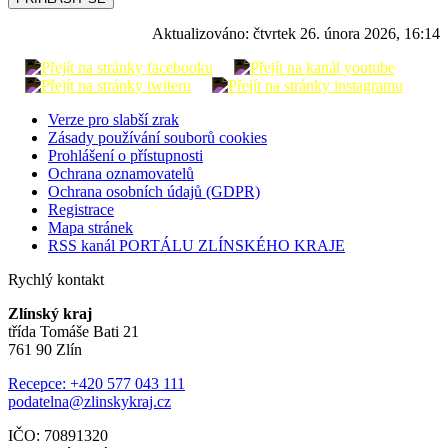
Aktualizováno:
čtvrtek 26. února 2026, 16:14
Verze pro slabší zrak
Zásady používání souborů cookies
Prohlášení o přístupnosti
Ochrana oznamovatelů
Ochrana osobních údajů (GDPR)
Registrace
Mapa stránek
RSS kanál PORTÁLU ZLÍNSKÉHO KRAJE
Rychlý kontakt
Zlínský kraj
třída Tomáše Bati 21
761 90 Zlín
Recepce: +420 577 043 111
podatelna@zlinskykraj.cz
IČO: 70891320