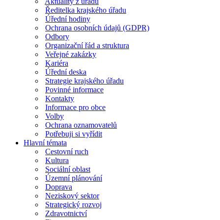
Aktuality z úřadu
Ředitelka krajského úřadu
Úřední hodiny
Ochrana osobních údajů (GDPR)
Odbory
Organizační řád a struktura
Veřejné zakázky
Kariéra
Úřední deska
Strategie krajského úřadu
Povinné informace
Kontakty
Informace pro obce
Volby
Ochrana oznamovatelů
Potřebuji si vyřídit
Hlavní témata
Cestovní ruch
Kultura
Sociální oblast
Územní plánování
Doprava
Neziskový sektor
Strategický rozvoj
Zdravotnictví