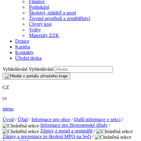
Finance
Podnikání
Školství, mládež a sport
Životní prostředí a zemědělství
Chytrý kraj
Volby
Materiály ZZK
Dotace
Kariéra
Kontakty
Úřední deska
Vyhledávání
Vyhledávání
CZ
cs
menu
Úvod
/
Úřad
/
Informace pro obce
/
Další informace v sekci
/
Informace pro živnostenské úřady
/
Zápisy z porad a seminářů
/
Zápisy a prezentace ze školení MPO na Seči
/