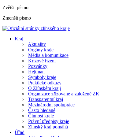
Zvětšit písmo
Zmenšit písmo
Kraj
Aktuality
Orgány kraje
Média a komunikace
Krizové řízení
Pozvánky
Hejtman
Symboly kraje
Praktické odkazy
O Zlínském kraji
Organizace zřizované a založené ZK
Transparentní kraj
Mezinárodní spolupráce
Často hledané
Činnost kraje
Právní předpisy kraje
Zlínský kraj pomáhá
Úřad