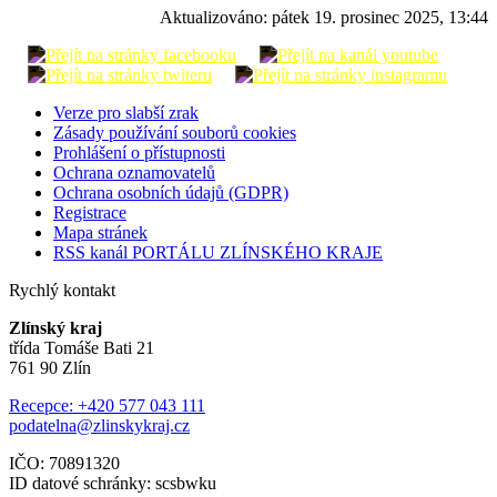
Aktualizováno:
pátek 19. prosinec 2025, 13:44
Verze pro slabší zrak
Zásady používání souborů cookies
Prohlášení o přístupnosti
Ochrana oznamovatelů
Ochrana osobních údajů (GDPR)
Registrace
Mapa stránek
RSS kanál PORTÁLU ZLÍNSKÉHO KRAJE
Rychlý kontakt
Zlínský kraj
třída Tomáše Bati 21
761 90 Zlín
Recepce: +420 577 043 111
podatelna@zlinskykraj.cz
IČO: 70891320
ID datové schránky: scsbwku