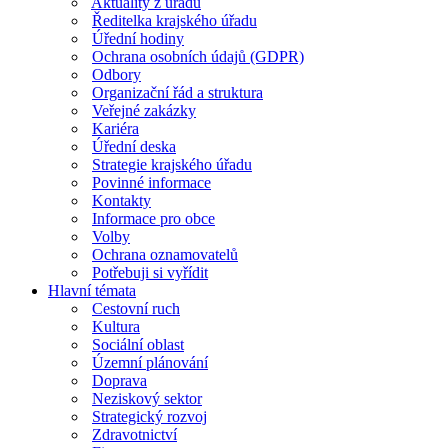
Aktuality z úřadu
Ředitelka krajského úřadu
Úřední hodiny
Ochrana osobních údajů (GDPR)
Odbory
Organizační řád a struktura
Veřejné zakázky
Kariéra
Úřední deska
Strategie krajského úřadu
Povinné informace
Kontakty
Informace pro obce
Volby
Ochrana oznamovatelů
Potřebuji si vyřídit
Hlavní témata
Cestovní ruch
Kultura
Sociální oblast
Územní plánování
Doprava
Neziskový sektor
Strategický rozvoj
Zdravotnictví