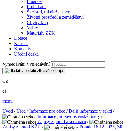
Finance
Podnikání
Školství, mládež a sport
Životní prostředí a zemědělství
Chytrý kraj
Volby
Materiály ZZK
Dotace
Kariéra
Kontakty
Úřední deska
Vyhledávání
Vyhledávání
CZ
cs
menu
Úvod
/
Úřad
/
Informace pro obce
/
Další informace v sekci
/
Informace pro živnostenské úřady
/
Zápisy z porad a seminářů
/
Zápisy z porad KŽÚ
/
Porada 16.12.2025, Zlín