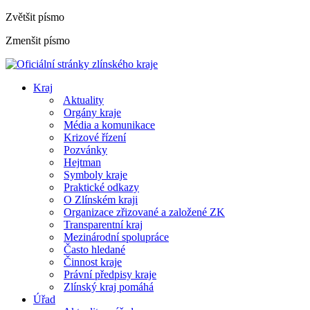
Zvětšit písmo
Zmenšit písmo
Kraj
Aktuality
Orgány kraje
Média a komunikace
Krizové řízení
Pozvánky
Hejtman
Symboly kraje
Praktické odkazy
O Zlínském kraji
Organizace zřizované a založené ZK
Transparentní kraj
Mezinárodní spolupráce
Často hledané
Činnost kraje
Právní předpisy kraje
Zlínský kraj pomáhá
Úřad