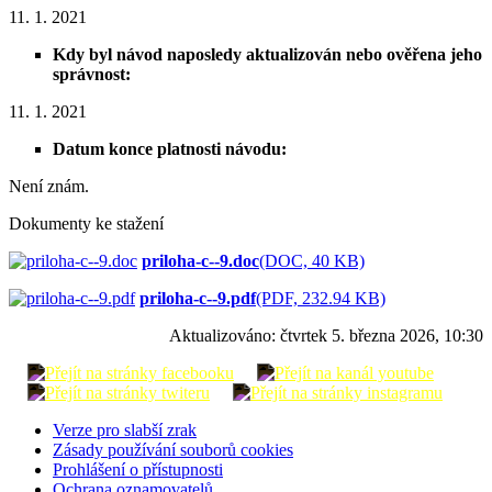
11. 1. 2021
Kdy byl návod naposledy aktualizován nebo ověřena jeho
správnost:
11. 1. 2021
Datum konce platnosti návodu:
Není znám.
Dokumenty ke stažení
priloha-c--9.doc
(DOC, 40 KB)
priloha-c--9.pdf
(PDF, 232.94 KB)
Aktualizováno:
čtvrtek 5. března 2026, 10:30
Verze pro slabší zrak
Zásady používání souborů cookies
Prohlášení o přístupnosti
Ochrana oznamovatelů