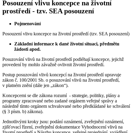
Posouzení vlivu koncepce na životní
prostředí - tzv. SEA posouzení
Pojmenování
Posouzení vlivu koncepce na životní prostředí (tzv. SEA posouzení)
Základní informace k dané životní situaci, předmětu
žádosti apod.
Posuzování vlivů na životní prostředí podléhají koncepce, jejichž
provedení by mohlo závažně ovlivnit životní prostředí.
Postup posuzování vlivů koncepcí na životní prostředí upravuje
zákon č. 100/2001 Sb. o posuzování vlivů na životní prostředí,
v platném znění (dále jen „zákon“).
Koncepcemi se dle zákona rozumí - strategie, politiky, plány a
programy zpracované nebo zadané orgánem veřejné správy a
následně tímto orgánem schvalované nebo předkládané ke schválení
(§ 3 písm. b) zákona).
Jednotlivými kroky jsou: podání oznámení, zveřejnění oznámení,
zjišťovací řízení, zveřejnění dokumentace Vyhodnocení vlivů na
životní prostředí a Návrhu koncepce, veřejné projednání, vyjádření