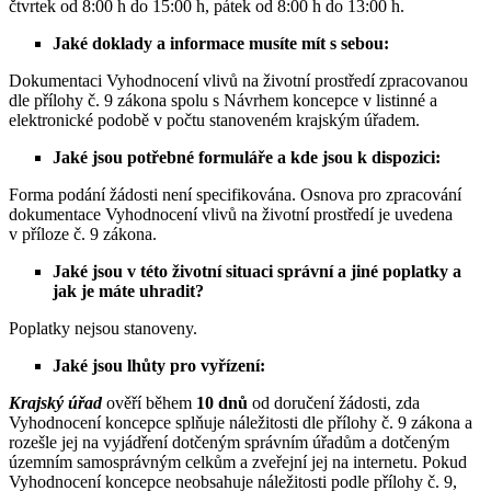
čtvrtek od 8:00 h do 15:00 h, pátek od 8:00 h do 13:00 h.
Jaké doklady a informace musíte mít s sebou:
Dokumentaci Vyhodnocení vlivů na životní prostředí zpracovanou
dle přílohy č. 9 zákona spolu s Návrhem koncepce v listinné a
elektronické podobě v počtu stanoveném krajským úřadem.
Jaké jsou potřebné formuláře a kde jsou k dispozici:
Forma podání žádosti není specifikována. Osnova pro zpracování
dokumentace Vyhodnocení vlivů na životní prostředí je uvedena
v příloze č. 9 zákona.
Jaké jsou v této životní situaci správní a jiné poplatky a
jak je máte uhradit?
Poplatky nejsou stanoveny.
Jaké jsou lhůty pro vyřízení:
Krajský úřad
ověří během
10 dnů
od doručení žádosti, zda
Vyhodnocení koncepce splňuje náležitosti dle přílohy č. 9 zákona a
rozešle jej na vyjádření dotčeným správním úřadům a dotčeným
územním samosprávným celkům a zveřejní jej na internetu. Pokud
Vyhodnocení koncepce neobsahuje náležitosti podle přílohy č. 9,