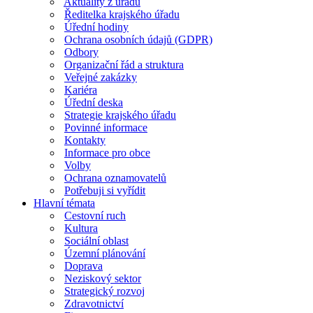
Aktuality z úřadu
Ředitelka krajského úřadu
Úřední hodiny
Ochrana osobních údajů (GDPR)
Odbory
Organizační řád a struktura
Veřejné zakázky
Kariéra
Úřední deska
Strategie krajského úřadu
Povinné informace
Kontakty
Informace pro obce
Volby
Ochrana oznamovatelů
Potřebuji si vyřídit
Hlavní témata
Cestovní ruch
Kultura
Sociální oblast
Územní plánování
Doprava
Neziskový sektor
Strategický rozvoj
Zdravotnictví