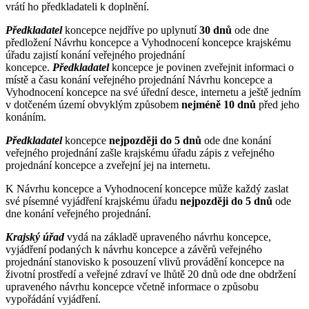
vrátí ho předkladateli k doplnění.
Předkladatel
koncepce nejdříve po uplynutí
30 dnů
ode dne
předložení Návrhu koncepce a Vyhodnocení koncepce krajskému
úřadu zajistí konání veřejného projednání
koncepce.
Předkladatel
koncepce je povinen zveřejnit informaci o
místě a času konání veřejného projednání Návrhu koncepce a
Vyhodnocení koncepce na své úřední desce, internetu a ještě jedním
v dotčeném území obvyklým způsobem
nejméně 10 dnů
před jeho
konáním.
Předkladatel
koncepce
nejpozději do 5 dnů
ode dne konání
veřejného projednání zašle krajskému úřadu zápis z veřejného
projednání koncepce a zveřejní jej na internetu.
K Návrhu koncepce a Vyhodnocení koncepce může každý zaslat
své písemné vyjádření krajskému úřadu
nejpozději do 5 dnů
ode
dne konání veřejného projednání.
Krajský úřad
vydá na základě upraveného návrhu koncepce,
vyjádření podaných k návrhu koncepce a závěrů veřejného
projednání stanovisko k posouzení vlivů provádění koncepce na
životní prostředí a veřejné zdraví ve lhůtě 20 dnů ode dne obdržení
upraveného návrhu koncepce včetně informace o způsobu
vypořádání vyjádření.