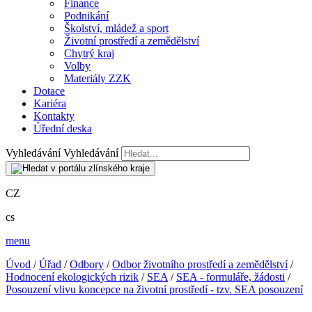
Finance
Podnikání
Školství, mládež a sport
Životní prostředí a zemědělství
Chytrý kraj
Volby
Materiály ZZK
Dotace
Kariéra
Kontakty
Úřední deska
Vyhledávání
Vyhledávání
CZ
cs
menu
Úvod
/
Úřad
/
Odbory
/
Odbor životního prostředí a zemědělství
/
Hodnocení ekologických rizik
/
SEA
/
SEA - formuláře, žádosti
/
Posouzení vlivu koncepce na životní prostředí - tzv. SEA posouzení