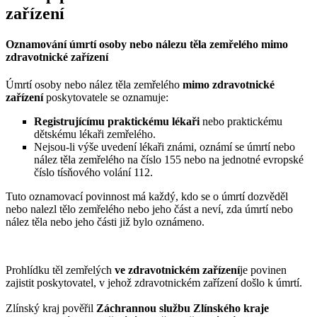
zařízení
Oznamování úmrtí osoby nebo nálezu těla zemřelého mimo
zdravotnické zařízení
Úmrtí osoby nebo nález těla zemřelého
mimo zdravotnické
zařízení
poskytovatele se oznamuje:
Registrujícímu praktickému lékaři
nebo praktickému
dětskému lékaři zemřelého.
Nejsou-li výše uvedení lékaři známi, oznámí se úmrtí nebo
nález těla zemřelého na číslo 155 nebo na jednotné evropské
číslo tísňového volání 112.
Tuto oznamovací povinnost má každý, kdo se o úmrtí dozvěděl
nebo nalezl tělo zemřelého nebo jeho část a neví, zda úmrtí nebo
nález těla nebo jeho části již bylo oznámeno.
Prohlídku těl zemřelých
ve zdravotnickém zařízení
je povinen
zajistit poskytovatel, v jehož zdravotnickém zařízení došlo k úmrtí.
Zlínský kraj pověřil
Záchrannou službu Zlínského kraje