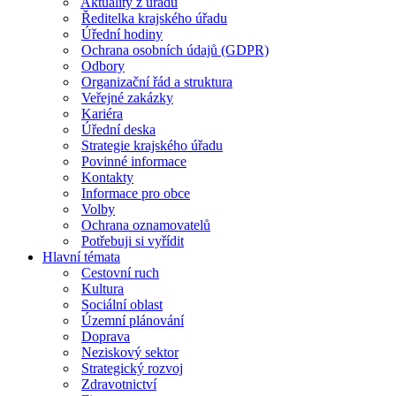
Aktuality z úřadu
Ředitelka krajského úřadu
Úřední hodiny
Ochrana osobních údajů (GDPR)
Odbory
Organizační řád a struktura
Veřejné zakázky
Kariéra
Úřední deska
Strategie krajského úřadu
Povinné informace
Kontakty
Informace pro obce
Volby
Ochrana oznamovatelů
Potřebuji si vyřídit
Hlavní témata
Cestovní ruch
Kultura
Sociální oblast
Územní plánování
Doprava
Neziskový sektor
Strategický rozvoj
Zdravotnictví