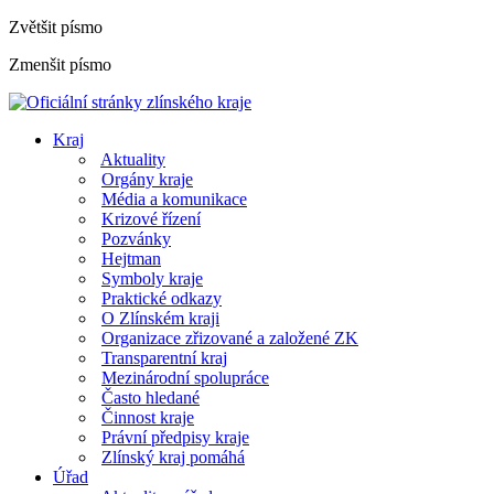
Zvětšit písmo
Zmenšit písmo
Kraj
Aktuality
Orgány kraje
Média a komunikace
Krizové řízení
Pozvánky
Hejtman
Symboly kraje
Praktické odkazy
O Zlínském kraji
Organizace zřizované a založené ZK
Transparentní kraj
Mezinárodní spolupráce
Často hledané
Činnost kraje
Právní předpisy kraje
Zlínský kraj pomáhá
Úřad