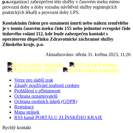
p.o.
organizací zabezpečení této služby v časovém úseku mimo
provozní doby a doby rozsahu návštěvní služby registrujících
praktických lékařů a provozní doby LPS.
Kontaktním číslem pro oznámení úmrtí nebo nálezu zemřelého
je v tomto časovém úseku číslo 155 nebo jednotné evropské číslo
tísňového volání 112, kde bude zabezpečen kontakt s
operátorem dispečinku Zdravotnické záchranné služby
Zlínského kraje, p.o.
Aktualizováno:
středa 31. května 2023, 11:26
Verze pro slabší zrak
Zásady používání souborů cookies
Prohlášení o přístupnosti
Ochrana oznamovatelů
Ochrana osobních údajů (GDPR)
Registrace
Mapa stránek
RSS kanál PORTÁLU ZLÍNSKÉHO KRAJE
Rychlý kontakt