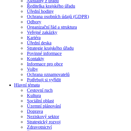
Aktuality z úřadu
Ředitelka krajského úřadu
Úřední hodiny
Ochrana osobních údajů (GDPR)
Odbory
Organizační řád a struktura
Veřejné zakázky
Kariéra
Úřední deska
Strategie krajského úřadu
Povinné informace
Kontakty
Informace pro obce
Volby
Ochrana oznamovatelů
Potřebuji si vyřídit
Hlavní témata
Cestovní ruch
Kultura
Sociální oblast
Územní plánování
Doprava
Neziskový sektor
Strategický rozvoj
Zdravotnictví