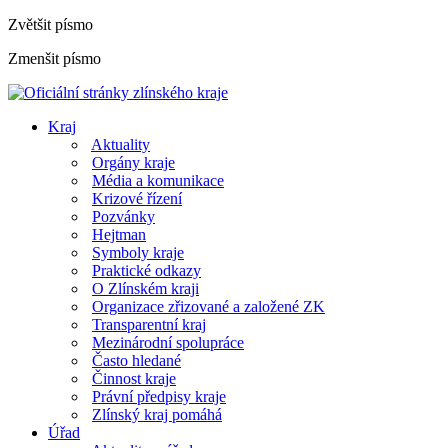
Zvětšit písmo
Zmenšit písmo
Kraj
Aktuality
Orgány kraje
Média a komunikace
Krizové řízení
Pozvánky
Hejtman
Symboly kraje
Praktické odkazy
O Zlínském kraji
Organizace zřizované a založené ZK
Transparentní kraj
Mezinárodní spolupráce
Často hledané
Činnost kraje
Právní předpisy kraje
Zlínský kraj pomáhá
Úřad