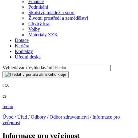
Finance
Podnikání
Školství, mládež a sport
Životní prostředí a zemědělství
Chytrý kraj
Volby
Materiály ZZK
Dotace
Kariéra
Kontakty
Úřední deska
Vyhledávání
Vyhledávání
CZ
cs
menu
Úvod
/
Úřad
/
Odbory
/
Odbor zdravotnictví
/
Informace pro
veřejnost
Informace pro veřejnost