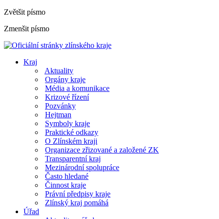
Zvětšit písmo
Zmenšit písmo
Kraj
Aktuality
Orgány kraje
Média a komunikace
Krizové řízení
Pozvánky
Hejtman
Symboly kraje
Praktické odkazy
O Zlínském kraji
Organizace zřizované a založené ZK
Transparentní kraj
Mezinárodní spolupráce
Často hledané
Činnost kraje
Právní předpisy kraje
Zlínský kraj pomáhá
Úřad