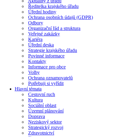
Aktuality z úřadu
Ředitelka krajského úřadu
Úřední hodiny
Ochrana osobních údajů (GDPR)
Odbory
Organizační řád a struktura
Veřejné zakázky
Kariéra
Úřední deska
Strategie krajského úřadu
Povinné informace
Kontakty
Informace pro obce
Volby
Ochrana oznamovatelů
Potřebuji si vyřídit
Hlavní témata
Cestovní ruch
Kultura
Sociální oblast
Územní plánování
Doprava
Neziskový sektor
Strategický rozvoj
Zdravotnictví