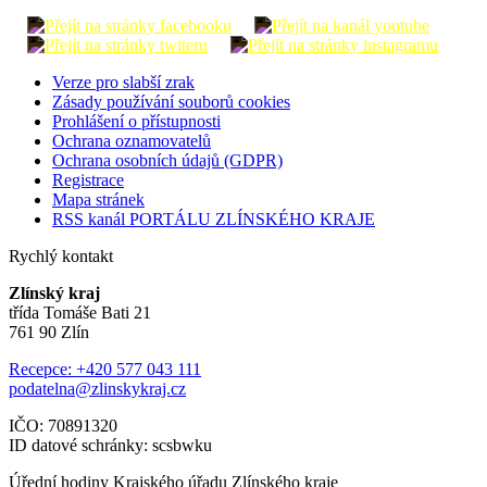
Verze pro slabší zrak
Zásady používání souborů cookies
Prohlášení o přístupnosti
Ochrana oznamovatelů
Ochrana osobních údajů (GDPR)
Registrace
Mapa stránek
RSS kanál PORTÁLU ZLÍNSKÉHO KRAJE
Rychlý kontakt
Zlínský kraj
třída Tomáše Bati 21
761 90 Zlín
Recepce: +420 577 043 111
podatelna@zlinskykraj.cz
IČO: 70891320
ID datové schránky: scsbwku
Úřední hodiny Krajského úřadu Zlínského kraje