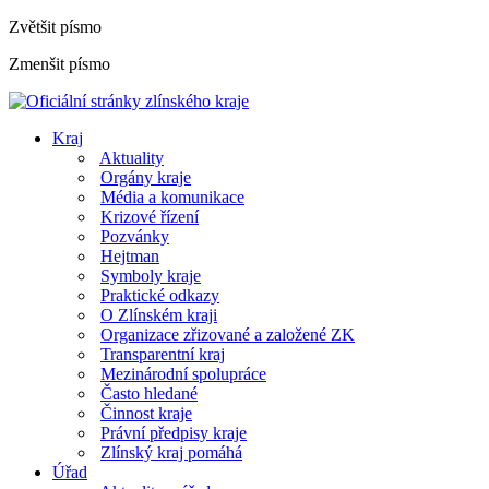
Zvětšit písmo
Zmenšit písmo
Kraj
Aktuality
Orgány kraje
Média a komunikace
Krizové řízení
Pozvánky
Hejtman
Symboly kraje
Praktické odkazy
O Zlínském kraji
Organizace zřizované a založené ZK
Transparentní kraj
Mezinárodní spolupráce
Často hledané
Činnost kraje
Právní předpisy kraje
Zlínský kraj pomáhá
Úřad