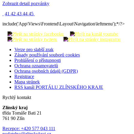
Zobrazit detail pozvánky
41
42
43
44
45
include('App\Views\Frontend\Layout\Navigation\leftmenu');*/?>
Verze pro slabší zrak
Zásady používání souborů cookies
Prohlášení o přístupnosti
Ochrana oznamovatelů
Ochrana osobních údajů (GDPR)
Registrace
Mapa stránek
RSS kanál PORTÁLU ZLÍNSKÉHO KRAJE
Rychlý kontakt
Zlínský kraj
třída Tomáše Bati 21
761 90 Zlín
Recepce: +420 577 043 111
podatelna@zlinskykraj.cz