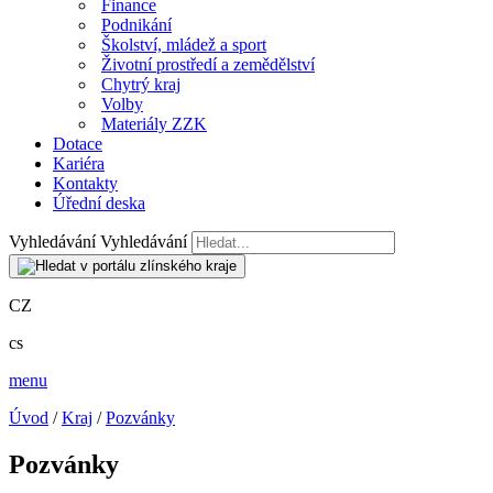
Finance
Podnikání
Školství, mládež a sport
Životní prostředí a zemědělství
Chytrý kraj
Volby
Materiály ZZK
Dotace
Kariéra
Kontakty
Úřední deska
Vyhledávání
Vyhledávání
CZ
cs
menu
Úvod
/
Kraj
/
Pozvánky
Pozvánky