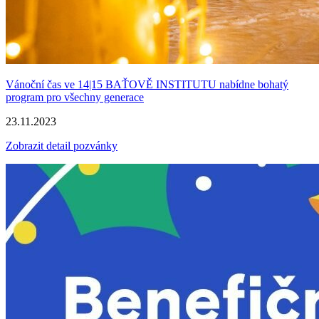
Vánoční čas ve 14|15 BAŤOVĚ INSTITUTU nabídne bohatý
program pro všechny generace
23.11.2023
Zobrazit detail pozvánky