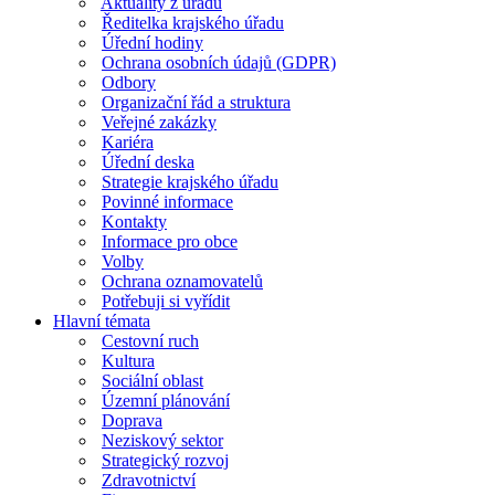
Aktuality z úřadu
Ředitelka krajského úřadu
Úřední hodiny
Ochrana osobních údajů (GDPR)
Odbory
Organizační řád a struktura
Veřejné zakázky
Kariéra
Úřední deska
Strategie krajského úřadu
Povinné informace
Kontakty
Informace pro obce
Volby
Ochrana oznamovatelů
Potřebuji si vyřídit
Hlavní témata
Cestovní ruch
Kultura
Sociální oblast
Územní plánování
Doprava
Neziskový sektor
Strategický rozvoj
Zdravotnictví