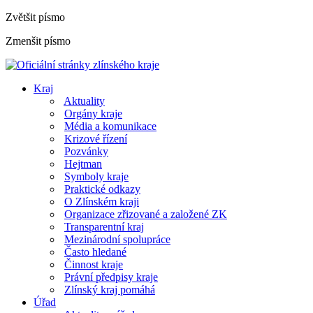
Zvětšit písmo
Zmenšit písmo
Kraj
Aktuality
Orgány kraje
Média a komunikace
Krizové řízení
Pozvánky
Hejtman
Symboly kraje
Praktické odkazy
O Zlínském kraji
Organizace zřizované a založené ZK
Transparentní kraj
Mezinárodní spolupráce
Často hledané
Činnost kraje
Právní předpisy kraje
Zlínský kraj pomáhá
Úřad