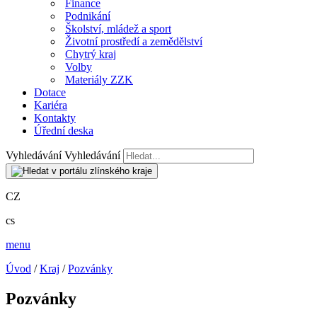
Finance
Podnikání
Školství, mládež a sport
Životní prostředí a zemědělství
Chytrý kraj
Volby
Materiály ZZK
Dotace
Kariéra
Kontakty
Úřední deska
Vyhledávání
Vyhledávání
CZ
cs
menu
Úvod
/
Kraj
/
Pozvánky
Pozvánky