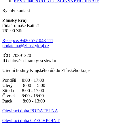
RSS kanál PORTÁLU ZLÍNSKÉHO KRAJE
Rychlý kontakt
Zlínský kraj
třída Tomáše Bati 21
761 90 Zlín
Recepce: +420 577 043 111
podatelna@zlinskykraj.cz
IČO: 70891320
ID datové schránky: scsbwku
Úřední hodiny Krajského úřadu Zlínského kraje
Pondělí 8:00 - 17:00
Úterý 8:00 - 15:00
Středa 8:00 - 17:00
Čtvrtek 8:00 - 15:00
Pátek 8:00 - 13:00
Otevírací doba PODATELNA
Otevírací doba CZECHPOINT