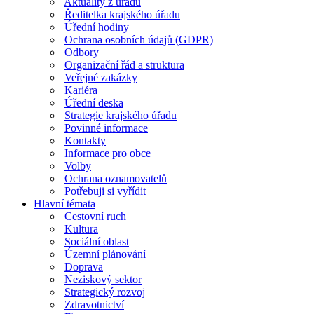
Aktuality z úřadu
Ředitelka krajského úřadu
Úřední hodiny
Ochrana osobních údajů (GDPR)
Odbory
Organizační řád a struktura
Veřejné zakázky
Kariéra
Úřední deska
Strategie krajského úřadu
Povinné informace
Kontakty
Informace pro obce
Volby
Ochrana oznamovatelů
Potřebuji si vyřídit
Hlavní témata
Cestovní ruch
Kultura
Sociální oblast
Územní plánování
Doprava
Neziskový sektor
Strategický rozvoj
Zdravotnictví