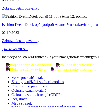
03.10.2023
Zobrazit detail pozvánky
Fashion Event Dotek opět podpoří Alianci žen s rakovinou prsu
02.10.2023
Zobrazit detail pozvánky
47
48
49
50
51
include('App\Views\Frontend\Layout\Navigation\leftmenu');*/?>
Verze pro slabší zrak
Zásady používání souborů cookies
Prohlášení o přístupnosti
Ochrana oznamovatelů
Ochrana osobních údajů (GDPR)
Registrace
Mapa stránek