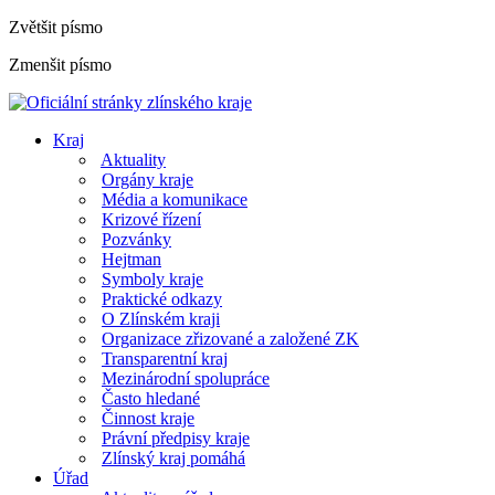
Zvětšit písmo
Zmenšit písmo
Kraj
Aktuality
Orgány kraje
Média a komunikace
Krizové řízení
Pozvánky
Hejtman
Symboly kraje
Praktické odkazy
O Zlínském kraji
Organizace zřizované a založené ZK
Transparentní kraj
Mezinárodní spolupráce
Často hledané
Činnost kraje
Právní předpisy kraje
Zlínský kraj pomáhá
Úřad