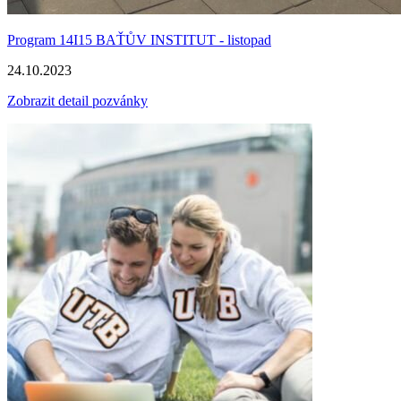
Program 14I15 BAŤŮV INSTITUT - listopad
24.10.2023
Zobrazit detail pozvánky