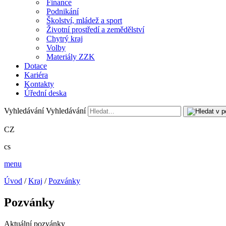
Finance
Podnikání
Školství, mládež a sport
Životní prostředí a zemědělství
Chytrý kraj
Volby
Materiály ZZK
Dotace
Kariéra
Kontakty
Úřední deska
Vyhledávání
Vyhledávání
CZ
cs
menu
Úvod
/
Kraj
/
Pozvánky
Pozvánky
Aktuální pozvánky