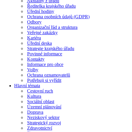
Aktuality z úřadu
Ředitelka krajského úřadu
Úřední hodiny
Ochrana osobních údajů (GDPR)
Odbory
Organizační řád a struktura
Veřejné zakázky
Kariéra
Úřední deska
Strategie krajského úřadu
Povinné informace
Kontakty
Informace pro obce
Volby
Ochrana oznamovatelů
Potřebuji si vyřídit
Hlavní témata
Cestovní ruch
Kultura
Sociální oblast
Územní plánování
Doprava
Neziskový sektor
Strategický rozvoj
Zdravotnictví