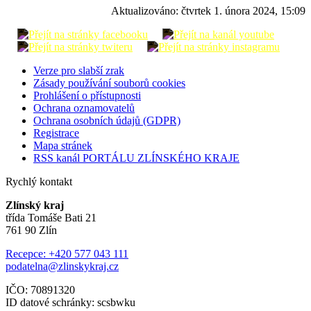
Aktualizováno:
čtvrtek 1. února 2024, 15:09
Verze pro slabší zrak
Zásady používání souborů cookies
Prohlášení o přístupnosti
Ochrana oznamovatelů
Ochrana osobních údajů (GDPR)
Registrace
Mapa stránek
RSS kanál PORTÁLU ZLÍNSKÉHO KRAJE
Rychlý kontakt
Zlínský kraj
třída Tomáše Bati 21
761 90 Zlín
Recepce: +420 577 043 111
podatelna@zlinskykraj.cz
IČO: 70891320
ID datové schránky: scsbwku