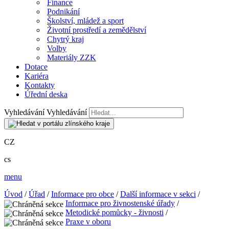
Finance
Podnikání
Školství, mládež a sport
Životní prostředí a zemědělství
Chytrý kraj
Volby
Materiály ZZK
Dotace
Kariéra
Kontakty
Úřední deska
Vyhledávání
Vyhledávání
CZ
cs
menu
Úvod
/
Úřad
/
Informace pro obce
/
Další informace v sekci
/
Informace pro živnostenské úřady
/
Metodické pomůcky - živnosti
/
Praxe v oboru