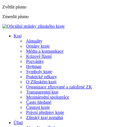
Zvětšit písmo
Zmenšit písmo
Kraj
Aktuality
Orgány kraje
Média a komunikace
Krizové řízení
Pozvánky
Hejtman
Symboly kraje
Praktické odkazy
O Zlínském kraji
Organizace zřizované a založené ZK
Transparentní kraj
Mezinárodní spolupráce
Často hledané
Činnost kraje
Právní předpisy kraje
Zlínský kraj pomáhá
Úřad