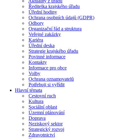
Aktuality z úřadu
Ředitelka krajského úřadu
Úřední hodiny
Ochrana osobních údajů (GDPR)
Odbory
Organizační řád a struktura
Veřejné zakázky
Kariéra
Úřední deska
Strategie krajského úřadu
Povinné informace
Kontakty
Informace pro obce
Volby
Ochrana oznamovatelů
Potřebuji si vyřídit
Hlavní témata
Cestovní ruch
Kultura
Sociální oblast
Územní plánování
Doprava
Neziskový sektor
Strategický rozvoj
Zdravotnictví