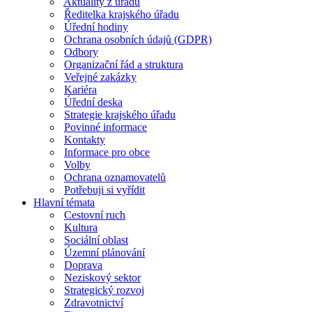
Aktuality z úřadu
Ředitelka krajského úřadu
Úřední hodiny
Ochrana osobních údajů (GDPR)
Odbory
Organizační řád a struktura
Veřejné zakázky
Kariéra
Úřední deska
Strategie krajského úřadu
Povinné informace
Kontakty
Informace pro obce
Volby
Ochrana oznamovatelů
Potřebuji si vyřídit
Hlavní témata
Cestovní ruch
Kultura
Sociální oblast
Územní plánování
Doprava
Neziskový sektor
Strategický rozvoj
Zdravotnictví