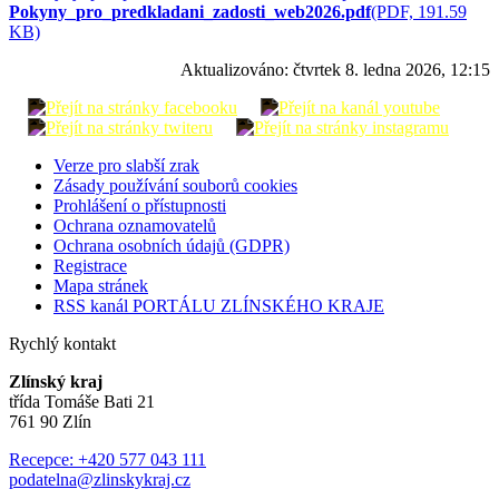
Pokyny_pro_predkladani_zadosti_web2026.pdf
(PDF, 191.59
KB)
Aktualizováno:
čtvrtek 8. ledna 2026, 12:15
Verze pro slabší zrak
Zásady používání souborů cookies
Prohlášení o přístupnosti
Ochrana oznamovatelů
Ochrana osobních údajů (GDPR)
Registrace
Mapa stránek
RSS kanál PORTÁLU ZLÍNSKÉHO KRAJE
Rychlý kontakt
Zlínský kraj
třída Tomáše Bati 21
761 90 Zlín
Recepce: +420 577 043 111
podatelna@zlinskykraj.cz