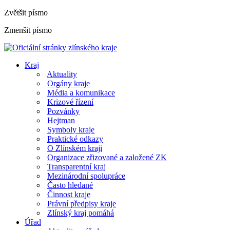
Zvětšit písmo
Zmenšit písmo
Kraj
Aktuality
Orgány kraje
Média a komunikace
Krizové řízení
Pozvánky
Hejtman
Symboly kraje
Praktické odkazy
O Zlínském kraji
Organizace zřizované a založené ZK
Transparentní kraj
Mezinárodní spolupráce
Často hledané
Činnost kraje
Právní předpisy kraje
Zlínský kraj pomáhá
Úřad