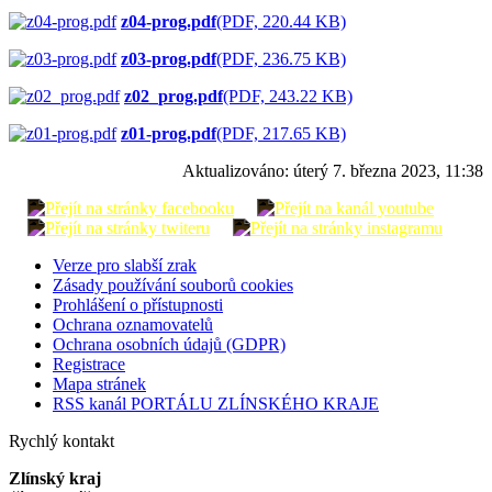
z04-prog.pdf
(PDF, 220.44 KB)
z03-prog.pdf
(PDF, 236.75 KB)
z02_prog.pdf
(PDF, 243.22 KB)
z01-prog.pdf
(PDF, 217.65 KB)
Aktualizováno:
úterý 7. března 2023, 11:38
Verze pro slabší zrak
Zásady používání souborů cookies
Prohlášení o přístupnosti
Ochrana oznamovatelů
Ochrana osobních údajů (GDPR)
Registrace
Mapa stránek
RSS kanál PORTÁLU ZLÍNSKÉHO KRAJE
Rychlý kontakt
Zlínský kraj