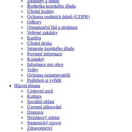
Aktuality z úřadu
Ředitelka krajského úřadu
Úřední hodiny
Ochrana osobních údajů (GDPR)
Odbory
Organizační řád a struktura
Veřejné zakázky
Kariéra
Úřední deska
Strategie krajského úřadu
Povinné informace
Kontakty
Informace pro obce
Volby
Ochrana oznamovatelů
Potřebuji si vyřídit
Hlavní témata
Cestovní ruch
Kultura
Sociální oblast
Územní plánování
Doprava
Neziskový sektor
Strategický rozvoj
Zdravotnictví