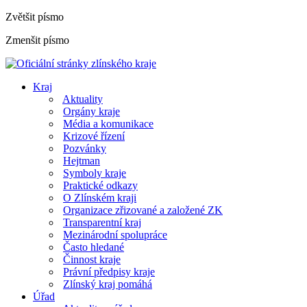
Zvětšit písmo
Zmenšit písmo
Kraj
Aktuality
Orgány kraje
Média a komunikace
Krizové řízení
Pozvánky
Hejtman
Symboly kraje
Praktické odkazy
O Zlínském kraji
Organizace zřizované a založené ZK
Transparentní kraj
Mezinárodní spolupráce
Často hledané
Činnost kraje
Právní předpisy kraje
Zlínský kraj pomáhá
Úřad