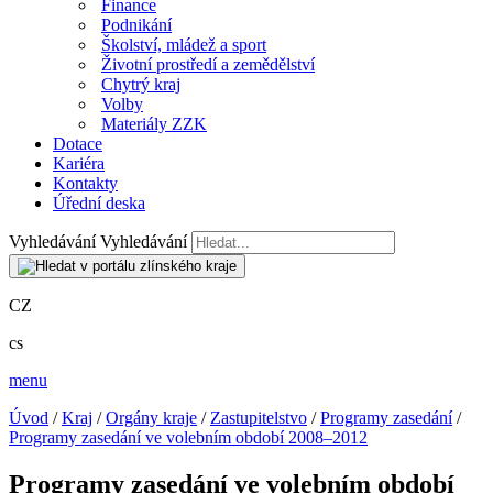
Finance
Podnikání
Školství, mládež a sport
Životní prostředí a zemědělství
Chytrý kraj
Volby
Materiály ZZK
Dotace
Kariéra
Kontakty
Úřední deska
Vyhledávání
Vyhledávání
CZ
cs
menu
Úvod
/
Kraj
/
Orgány kraje
/
Zastupitelstvo
/
Programy zasedání
/
Programy zasedání ve volebním období 2008–2012
Programy zasedání ve volebním období