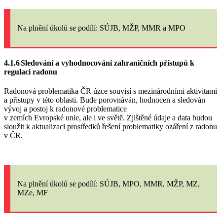
Na plnění úkolů
se podílí: SÚJB, MŽP, MMR a MPO
4.1.6
Sledování a vyhodnocování zahraničních přístupů k
regulaci radonu
Radonová problematika ČR úzce souvisí s mezinárodními aktivitami
a přístupy v této oblasti. Bude porovnáván, hodnocen a sledován
vývoj a postoj k radonové problematice
v zemích Evropské unie, ale i ve světě. Zjištěné údaje a data budou
sloužit k aktualizaci prostředků řešení problematiky ozáření z radonu
v ČR.
Na plnění úkolů
se podílí: SÚJB, MPO, MMR, MŽP, MZ,
MZe, MF