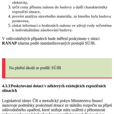
efektivity,
určit cesty přísunu radonu do budovy a další charakteristiky
expoziční situace,
provést analýzu stavebního materiálu, ze kterého byla budova
postavena,
získat informaci o hodnotách radonu ve zdroji vody určenému
k individuálnímu zásobování budovy.
V odůvodněných případech bude měření poskytnuto v rámci
RANAP
zdarma podle standardizovaných postupů SÚJB.
Na plnění úkolů
se podílí: SÚJB
4.3.3
Poskytování dotací v některých existujících expozičních
situacích
Legislativní rámec ČR a metodický pokyn Ministerstva financí
stanovuje podmínky poskytnutí dotace ze státního rozpočtu na přijetí
odůvodněného opatření, které snižuje míru ozáření z přítomnosti