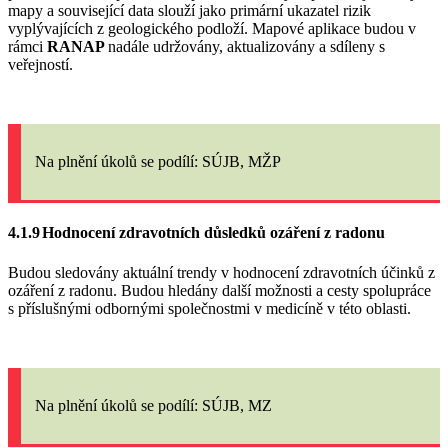
mapy a související data slouží jako primární ukazatel rizik
vyplývajících z geologického podloží. Mapové aplikace budou v
rámci
RANAP
nadále udržovány, aktualizovány a sdíleny s
veřejností.
Na plnění úkolů
se podílí: SÚJB, MŽP
4.1.9
Hodnocení zdravotních důsledků ozáření z radonu
Budou sledovány aktuální trendy v hodnocení zdravotních účinků z
ozáření z radonu. Budou hledány další možnosti a cesty spolupráce
s příslušnými odbornými společnostmi v medicíně v této oblasti.
Na plnění úkolů
se podílí: SÚJB, MZ