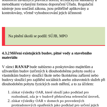
metodikami vydanými formou doporučení Úřadu
.
Regulační
nástroje jsou součástí zákona, jsou průběžně aplikovány a
kontrolovány, včetně vyhodnocování jejich účinnosti
Na plnění úkolů
se podílí: SÚJB, MPO
4.3.2
Měření
existujících budov, pitné vody a stavebního
materiálu
V rámci
RANAP
bude nabízeno a poskytováno majitelům a
uživatelům budov (určených k dlouhodobému pobytu osob) a
vlastníkům budovy sloužící škole nebo školskému zařízení nebo
budovy sloužící pro zajištění sociálních anebo zdravotních služeb při
dlouhodobém pobytu fyzických osob měření, a to za účelem:
získat výsledky OAR, které slouží jako podklad pro
rozhodnutí, zda je v budově překročena referenční úroveň,
získat výsledky OAR v domech po provedených
protiradonových opatřeních jako podklad pro určení jejich