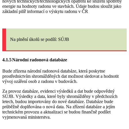
nových technických/technologických opatření ke snížení spotřeby
energie na hodnoty radonu ve stavbách. Údaje budou sloužit jako
základní pilíř informací o výskytu radonu v ČR
Na plnění úkolů
se podílí: SÚJB
4.1.5
Národní radonová databáze
Bude zřízena národní radonová databáze, která poskytne
prostřednictvím shromážděných dat možnost sledovat a hodnotit
vývoj ozáření osob z radonu v budovách.
Za provoz databáze, evidenci výsledků a dat bude odpovědný
SÚJB. Výsledky a data, které byly shromážděny v předchozích
letech, budou importovány do nové databáze. Databáze bude
průběžně doplňována o nová data. Na zřízení databáze a jejím
technickém provozu a aktualizaci se budou finančně podílet
vyjmenovaná ministerstva.