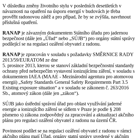
V důsledku změny životního stylu v posledních desetiletích v
návaznosti na opatření na úsporu energií v budovách je třeba
prověřit radonovou zátěž a pro případ, že by se zvýšila, navrhnout
příslušná opatření.
RANAP
je závazným dokumentem Státního úřadu pro jadernou
bezpečnost (dále jen „Úřad“ nebo „SÚJB“) pro orgány státní správy
podílející se na regulaci ozáření obyvatel z radonu.
RANAP
je zpracován v souladu s požadavky
SMĚRNICE RADY
2013/59/EURATOM
ze dne
5. prosince 2013, kterou se stanoví základní bezpečnostní standardy
ochrany před nebezpečím vystavení ionizujícímu záření, v souladu s
dokumentem IAEA (MAAE - Mezinárodní agentura pro atomovou
energii)
„Safety Standards General Safety Requirements Part 3.5
Existing exposure situation“
a v souladu se zákonem č. 263/2016
Sb., atomový zákon (dále jen „zákon“).
SÚJB jako ústřední správní úřad pro oblast využívání jaderné
energie a ionizujícího záření se sídlem v Praze je podle § 208
písmeno s) zákona zodpovědný za zpracování a aktualizaci akčního
plánu pro regulaci ozáření obyvatel z radonu na území ČR.
Povinnost podílet se na regulaci ozáření obyvatel z radonu v rámci
akčního plánu mají Úřad, orgány statní správy uvedené v akčním