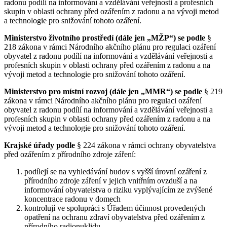
radonu podílí na informování a vzdělávání veřejnosti a profesních
skupin v oblasti ochrany před ozářením z radonu a na vývoji metod
a technologie pro snižování tohoto ozáření.
Ministerstvo životního prostředí
(dále jen „MŽP“)
se podle
§
218 zákona v rámci Národního akčního plánu pro regulaci ozáření
obyvatel z radonu podílí na informování a vzdělávání veřejnosti a
profesních skupin v oblasti ochrany před ozářením z radonu a na
vývoji metod a technologie pro snižování tohoto ozáření.
Ministerstvo pro místní rozvoj (dále jen „MMR“)
se podle
§ 219
zákona v rámci Národního akčního plánu pro regulaci ozáření
obyvatel z radonu podílí na informování a vzdělávání veřejnosti a
profesních skupin v oblasti ochrany před ozářením z radonu a na
vývoji metod a technologie pro snižování tohoto ozáření.
Krajské úřady podle
§ 224 zákona v rámci ochrany obyvatelstva
před ozářením z přírodního zdroje záření:
podílejí se na vyhledávání budov s vyšší úrovní ozáření z
přírodního zdroje záření v jejich vnitřním ovzduší a na
informování obyvatelstva o riziku vyplývajícím ze zvýšené
koncentrace radonu v domech
kontrolují ve spolupráci s Úřadem účinnost provedených
opatření na ochranu zdraví obyvatelstva před ozářením z
přírodního radionuklidu