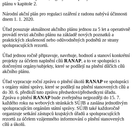
plánu v kapitole 2.
Národní akční plán pro regulaci ozáření z radonu nabývá účinnosti
dnem 1. 1. 2020.
Úřad posuzuje aktuálnost akčního plánu jednou za 5 let a operativně
provádí revizi akčního plánu na základě nových poznatků a
praktických zkušeností nebo odůvodněných podnětů ze strany
spolupracujících rezortů.
Úřad jednou ročně připravuje, navrhuje, hodnotí a stanoví konkrétní
projekty za účelem naplnění cílů
RANAP
, a to ve spolupráci s
dotčenými orgány/subjekty, které se podílejí na plnění dílčích cílů
akčního plánu.
Úřad vypracuje roční zprávu o plnění úkolů
RANAP
ve spolupráci
s orgány státní správy, které se podílejí na plnění stanovených cílů a
do 30. 6. předloží tuto zprávu předsedovi/předsedkyni úřadu.
Zpráva o plnění
RANAP
bude zveřejněna nejpozději do 15. 7.
každého roku na webových stránkách SÚJB a zaslána jednotlivým
spolupracujícím orgánům státní správy. SÚJB také každoročně
organizuje setkání zástupců krajských úřadů a spolupracujících
rezortů za účelem vzájemného informování o plnění stanovených
cílů a úkolů.