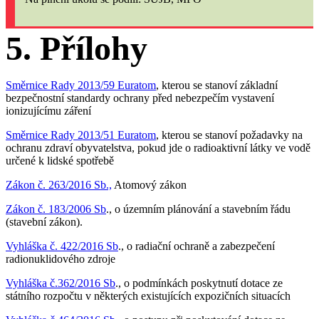
5.
Přílohy
Směrnice Rady 2013/59 Euratom
, kterou se stanoví základní
bezpečnostní standardy ochrany před nebezpečím vystavení
ionizujícímu záření
Směrnice Rady 2013/51 Euratom
, kterou se stanoví požadavky na
ochranu zdraví obyvatelstva, pokud jde o radioaktivní látky ve vodě
určené k lidské spotřebě
Zákon č. 263/2016 Sb.,
Atomový zákon
Zákon č. 183/2006 Sb
., o územním plánování a stavebním řádu
(stavební zákon).
Vyhláška č. 422/2016 Sb
., o radiační ochraně a zabezpečení
radionuklidového zdroje
Vyhláška č.362/2016 Sb
., o podmínkách poskytnutí dotace ze
státního rozpočtu v některých existujících expozičních situacích