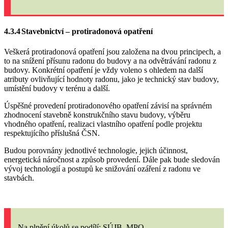
4.3.4
Stavebnictví
– protiradonová opatření
Veškerá protiradonová opatření jsou založena na dvou principech, a
to na snížení přísunu radonu do budovy a na odvětrávání radonu z
budovy. Konkrétní opatření je vždy voleno s ohledem na další
atributy ovlivňující hodnoty radonu, jako je technický stav budovy,
umístění budovy v terénu a další.
Úspěšné provedení protiradonového opatření závisí na správném
zhodnocení stavebně konstrukčního stavu budovy, výběru
vhodného opatření, realizaci vlastního opatření podle projektu
respektujícího příslušná ČSN.
Budou porovnány jednotlivé technologie, jejich účinnost,
energetická náročnost a způsob provedení. Dále pak bude sledován
vývoj technologií a postupů ke snižování ozáření z radonu ve
stavbách.
Na plnění úkolů
se podílí: SÚJB, MPO