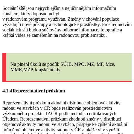
Sociální sítě jsou nejrychlejším a nejúčinnějším informačním
kanálem, který doposud nebyl
v radonovém programu využíván. Změny v chování populace
vyžadují i nové přístupy a technologické prostředky. Prostřednictvím
sociálních sítí budou sdělovány odborné informace, fotografie a
krátká videa se zaměřením na radonovou problematiku.
Na plnění úkolů
se podílí: SÚJB, MPO, MZ, MF, Mze,
MMR,MŽP, krajské úřady
4.1.4
Reprezentativní průzkum
Reprezentativní průzkum aktuální distribuce objemové aktivity
radonu ve stavbách v ČR bude realizován prostřednictvím
výzkumného projektu TAČR podle metodik certifikovaných
Úřadem. Reprezentativní průzkum zhodnotí změny v distribuci
objemové aktivity radonu ve stavbách, přispěje ke zjištění aktuální
průměrné objemové aktivity radonu v ČR a ukáže vliv využití