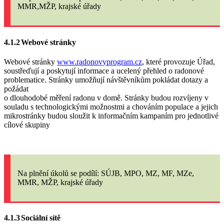
MMR,MŽP, krajské úřady
4.1.2
Webové stránky
Webové stránky
www.radonovyprogram.cz
, které provozuje Úřad,
soustřeďují a poskytují informace a ucelený přehled o radonové
problematice. Stránky umožňují návštěvníkům pokládat dotazy a
požádat
o dlouhodobé měření radonu v domě. Stránky budou
rozvíjeny v
souladu s technologickými možnostmi a chováním populace a jejich
mikrostránky budou sloužit k informačním kampaním pro jednotlivé
cílové skupiny
Na plnění úkolů se podílí: SÚJB, MPO, MZ, MF, MZe,
MMR, MŽP, krajské úřady
4.1.3
Sociální sítě