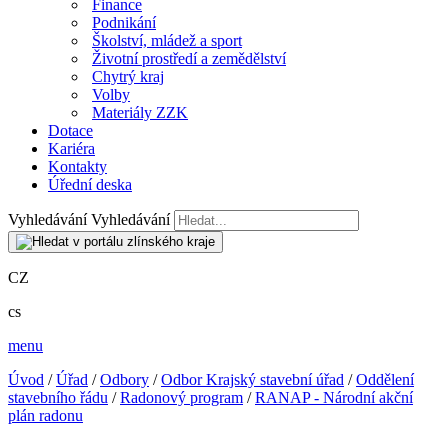
Finance
Podnikání
Školství, mládež a sport
Životní prostředí a zemědělství
Chytrý kraj
Volby
Materiály ZZK
Dotace
Kariéra
Kontakty
Úřední deska
Vyhledávání
Vyhledávání
CZ
cs
menu
Úvod
/
Úřad
/
Odbory
/
Odbor Krajský stavební úřad
/
Oddělení
stavebního řádu
/
Radonový program
/
RANAP - Národní akční
plán radonu