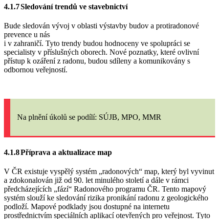
4.1.7
Sledování trendů ve stavebnictví
Bude sledován vývoj v oblasti výstavby budov a protiradonové
prevence u nás
i v zahraničí. Tyto trendy budou hodnoceny ve spolupráci se
specialisty v příslušných oborech. Nové poznatky, které ovlivní
přístup k ozáření z radonu, budou sdíleny a komunikovány s
odbornou veřejností.
Na plnění úkolů
se podílí: SÚJB, MPO, MMR
4.1.8
Příprava a aktualizace map
V ČR existuje vyspělý systém „radonových“ map, který byl vyvinut
a zdokonalován již od 90. let minulého století a dále v rámci
předcházejících „fází“ Radonového programu ČR. Tento mapový
systém slouží ke sledování rizika pronikání radonu z geologického
podloží. Mapové podklady jsou dostupné na internetu
prostřednictvím speciálních aplikací otevřených pro veřejnost. Tyto