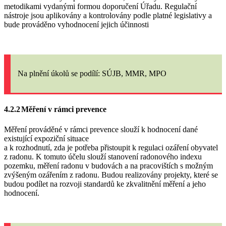
metodikami vydanými formou doporučení Úřadu. Regulační
nástroje jsou aplikovány a kontrolovány podle platné legislativy a
bude prováděno vyhodnocení jejich účinnosti
Na plnění úkolů
se podílí: SÚJB, MMR, MPO
4.2.2
Měření
v rámci prevence
Měření prováděné v rámci prevence slouží k hodnocení dané
existující expoziční situace
a k rozhodnutí, zda je potřeba přistoupit k regulaci ozáření obyvatel
z radonu. K tomuto účelu slouží stanovení radonového indexu
pozemku, měření radonu v budovách a na pracovištích s možným
zvýšeným ozářením z radonu. Budou realizovány projekty, které se
budou podílet na rozvoji standardů ke zkvalitnění měření a jeho
hodnocení.