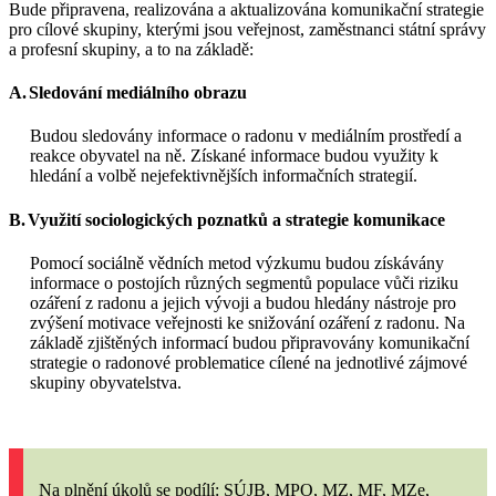
Bude připravena, realizována a aktualizována komunikační strategie
pro cílové skupiny, kterými jsou veřejnost, zaměstnanci státní správy
a profesní skupiny, a to na základě:
A.
Sledování mediálního obrazu
Budou sledovány informace o radonu v mediálním prostředí a
reakce obyvatel na ně. Získané informace budou využity k
hledání a volbě nejefektivnějších informačních strategií.
B.
Využití sociologických poznatků a strategie komunikace
Pomocí sociálně vědních metod výzkumu budou získávány
informace o postojích různých segmentů populace vůči riziku
ozáření z radonu a jejich vývoji a budou hledány nástroje pro
zvýšení motivace veřejnosti ke snižování ozáření z radonu. Na
základě zjištěných informací budou připravovány komunikační
strategie o radonové problematice cílené na jednotlivé zájmové
skupiny obyvatelstva.
Na plnění úkolů se podílí: SÚJB, MPO, MZ, MF, MZe,