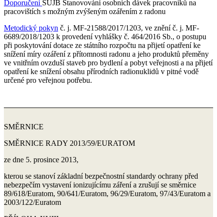
Doporučení
SÚJB Stanovování osobních dávek pracovníků na
pracovištích s možným zvýšeným ozářením z radonu
Metodický pokyn
č. j. MF-21588/2017/1203, ve znění č. j. MF-
6689/2018/1203 k provedení vyhlášky č. 464/2016 Sb., o postupu
při poskytování dotace ze státního rozpočtu na přijetí opatření ke
snížení míry ozáření z přítomnosti radonu a jeho produktů přeměny
ve vnitřním ovzduší staveb pro bydlení a pobyt veřejnosti a na přijetí
opatření ke snížení obsahu přírodních radionuklidů v pitné vodě
určené pro veřejnou potřebu.
SMĚRNICE
SMĚRNICE RADY 2013/59/EURATOM
ze dne 5. prosince 2013,
kterou se stanoví základní bezpečnostní standardy ochrany před
nebezpečím vystavení ionizujícímu záření a zrušují se směrnice
89/618/Euratom, 90/641/Euratom, 96/29/Euratom, 97/43/Euratom a
2003/122/Euratom