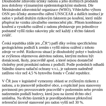
Dlouhodobé zdravotní účinky radonu a jeho dceřiných produktů
jsou doloženy významnými epidemiologickými studiemi. Dle
Mezinárodní zdravotnické organizace (WHO), Vědeckého výboru
OSN pro účinky atomového záření
UNSCEAR a dalších institucí je
radon v pořadí druhým rizikovým faktorem po kouření, který může
přispívat ke vzniku závažného onemocnění plic. Přitom kombinace
kouření a vysokého ozáření z radonu představuje pro jednotlivce
podstatně vyšší riziko rakoviny plic než každý z těchto faktorů
zvlášť.
Česká republika (dále jen „ČR“) patří díky svému specifickému
geologickému podloží k zemím s vyšší mírou ozáření z tohoto
zdroje ve světě. Rizikovou situací je dlouhodobý pobyt v budovách
se zvýšenou objemovou aktivitou radonu, kterými mohou být
domácnosti, školy, pracoviště apod. a které nejsou dostatečně
chráněny proti pronikání radonu z podloží. Podle posledních odhadů
Státního ústavu radiační ochrany v.v.i., je radonem nadměrně
zatíženo více než 4,5 % bytového fondu v České republice.
V ČR jsou v legislativě vymezeny oblasti se zvýšeným rizikem z
radonu, a to jmenovitě jednotlivé obce, a explicitně jsou stanoveny
povinnosti pro provozovatele pracoviště v podzemním nebo prvním
nadzemním podlaží budovy, která jsou na území těchto obcí
umístěna. Na těchto územích je pravděpodobnost překročení
referenční úrovně stanovené pro radon vyšší než 30 %.