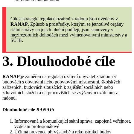
Cíle a strategie regulace ozáření z radonu jsou uvedeny v
RANAP
. Způsob a prostředky, kterými se jetnotlivé orgány
státní správy na jejich plnění podílejí, jsou stanoveny v
mezirezortních dohodách mezi vyjmenovanými ministerstvy a
SÚJB.
3.
Dlouhodobé cíle
RANAP
je zaměřen na regulaci ozáření obyvatel z radonu v
budovách s obytnými nebo pobytovými místnostmi, školských
zařízeních, budovách sloužících k zajištění sociálních nebo
zdravotních služeb a na pracovištích se zvýšeným ozářením z
radonu.
Dlouhodobé cíle
RANAP
:
Informovaná a komunikující státní správa, zapojená veřejnost,
vzdělaní profesionálové
Účinná prevence při výstavbě a rekonstrukci budov