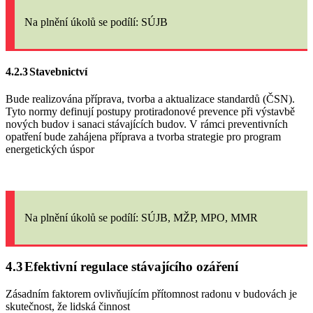
Na plnění úkolů
se podílí: SÚJB
4.2.3
Stavebnictví
Bude realizována příprava, tvorba a aktualizace standardů (ČSN).
Tyto normy definují postupy protiradonové prevence při výstavbě
nových budov i sanaci stávajících budov. V rámci preventivních
opatření bude zahájena příprava a tvorba strategie pro program
energetických úspor
Na plnění úkolů
se podílí: SÚJB, MŽP, MPO, MMR
4.3
Efektivní regulace stávajícího ozáření
Zásadním faktorem ovlivňujícím přítomnost radonu v budovách je
skutečnost, že lidská činnost