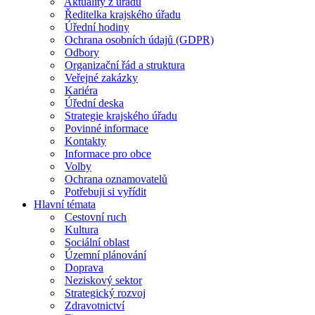
Aktuality z úřadu
Ředitelka krajského úřadu
Úřední hodiny
Ochrana osobních údajů (GDPR)
Odbory
Organizační řád a struktura
Veřejné zakázky
Kariéra
Úřední deska
Strategie krajského úřadu
Povinné informace
Kontakty
Informace pro obce
Volby
Ochrana oznamovatelů
Potřebuji si vyřídit
Hlavní témata
Cestovní ruch
Kultura
Sociální oblast
Územní plánování
Doprava
Neziskový sektor
Strategický rozvoj
Zdravotnictví