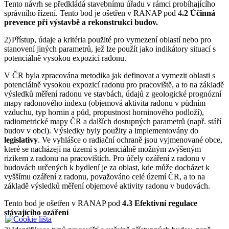
Tento návrh se předkládá stavebnímu úřadu v rámci probíhajícího
správního řízení. Tento bod je ošetřen v RANAP pod 4
.2 Účinná
prevence při výstavbě a rekonstrukci budov.
2)
Přístup, údaje a kritéria použité pro vymezení oblastí nebo pro
stanovení jiných parametrů, jež lze použít jako indikátory situací s
potenciálně vysokou expozicí radonu.
V ČR byla zpracována metodika jak definovat a vymezit oblasti s
potenciálně vysokou expozicí radonu pro pracoviště, a to na základě
výsledků měření radonu ve stavbách, údajů z geologické prognózní
mapy radonového indexu (objemová aktivita radonu v půdním
vzduchu, typ hornin a půd, propustnost horninového podloží),
radiometrické mapy ČR a dalších dostupných parametrů (např. stáří
budov v obci). Výsledky byly použity a implementovány do
legislativy
. Ve vyhlášce o radiační ochraně jsou vyjmenované obce,
které se nacházejí na území s potenciálně možným zvýšeným
rizikem z radonu na pracovištích. Pro účely ozáření z radonu v
budovách určených k bydlení je za oblast, kde může docházet k
vyššímu ozáření z radonu, považováno celé území ČR, a to na
základě výsledků měření objemové aktivity radonu v budovách.
Tento bod je ošetřen v RANAP pod
4.3 Efektivní regulace
stávajícího ozáření