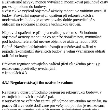
a uživatelské návyky mohou vytvářet či modifikovat přísunové cesty
pro vstup radonu do budovy,
a vést tak ke zvýšení objemové aktivity radonu ve vnitřním ovzduší
budov. Provádění nápravných opatření při rekonstrukcích a
modernizacích budov je ze své povahy dobře proveditelné s
ohledem na současné znalosti a technickou úroveň.
Nápravná opatření se plánují a realizují s cílem snížit hodnotu
objemové aktivity radonu na co nejníže dosažitelnou, minimálně
pod hodnotu referenční úrovně objemové aktivity radonu 300
3
Bq/m
. Navržení efektivních nástrojů usměrňování ozáření v
případě rekonstrukcí stávajících budov je velmi významnou oblastí
radiační ochrany.
Efektivní regulace stávajícího ozáření (třetí cíl akčního plánu) je
realizována prostředky uvedenými
v kapitolách 4.3.
4.3.1
Regulace stávajícího ozáření z radonu
Regulace v oblasti přírodního ozáření při rekonstrukci budovy, v
existujích budovách a zvláště pak
v budovách ve veřejném zájmu, při výrobě stavebního materiálu,
na
pracovišti a ve vodě dodávané pro veřejnou potřebu je realizována
souborem závazných právních norem, technickými standardy a