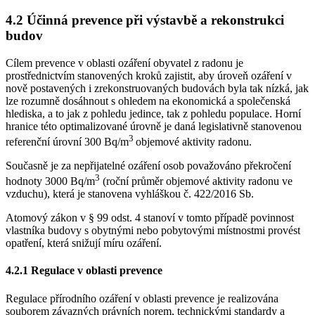
4.2 Účinná prevence při výstavbě a rekonstrukci
budov
Cílem prevence v oblasti ozáření obyvatel z radonu je
prostřednictvím stanovených kroků zajistit, aby úroveň ozáření v
nově postavených i zrekonstruovaných budovách byla tak nízká, jak
lze rozumně dosáhnout s ohledem na ekonomická a společenská
hlediska, a to jak z pohledu jedince, tak z pohledu populace. Horní
hranice této optimalizované úrovně je daná legislativně stanovenou
3
referenční úrovní 300 Bq/m
objemové aktivity radonu.
Současně je za nepřijatelné ozáření osob považováno překročení
3
hodnoty 3000 Bq/m
(roční průměr objemové aktivity radonu ve
vzduchu), která je stanovena vyhláškou č. 422/2016 Sb.
Atomový zákon v § 99 odst. 4 stanoví v tomto případě povinnost
vlastníka budovy s obytnými nebo pobytovými místnostmi provést
opatření, která snižují míru ozáření.
4.2.1 Regulace v oblasti prevence
Regulace přírodního ozáření v oblasti prevence je realizována
souborem závazných právních norem, technickými standardy a