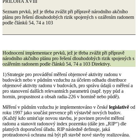
PŘÍLOHA XVIII
Seznam prvků, jež je třeba zvážit při přípravě národního akčního
plánu pro řešení dlouhodobých rizik spojených s ozářením radonem
podle článků 54, 74 a 103
Hodnocení implementace prvků, jež je třeba zvážit při přípravě
národního akčního plánu pro řešení dlouhodobých rizik spojených s
ozářením radonem podle článků 54, 74 a 103 Direktivy.
1)
Strategie pro provádění měření objemové aktivity radonu v
budovách nebo v půdním vzduchu za účelem odhadu distribuce
objemové aktivity radonu v budovách, pro správu údajů o měření a
pro stanovení dalších relevantních parametrů (např. typy půd a
hornin, propustnost a obsah radia-226 v hornině nebo půdě).
Měření v půdním vzduchu je implementováno v české
legislativě
od
roku 1997 jako součást prevence při výstavbě nových budov.
(Každý kdo umisťuje novou stavbu, je povinen provést měření
radonu a stanovit radonový index pozemku (dále jen „RIP“) dle
platných doporučení úřadu. RIP následně definuje, jaká
protiradonová ochrana má být při stavbě nové stavby realizována.