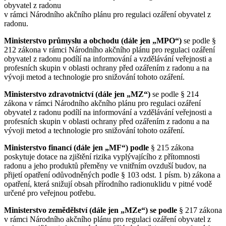
obyvatel z radonu
v rámci Národního akčního plánu pro regulaci ozáření obyvatel z
radonu.
Ministerstvo průmyslu a obchodu (dále jen „MPO“)
se podle §
212 zákona v rámci Národního akčního plánu pro regulaci ozáření
obyvatel z radonu podílí na informování a vzdělávání veřejnosti a
profesních skupin v oblasti ochrany před ozářením z radonu a na
vývoji metod a technologie pro snižování tohoto ozáření.
Ministerstvo zdravotnictví
(dále jen „MZ“)
se podle § 214
zákona v rámci Národního akčního plánu pro regulaci ozáření
obyvatel z radonu podílí na informování a vzdělávání veřejnosti a
profesních skupin v oblasti ochrany před ozářením z radonu a na
vývoji metod a technologie pro snižování tohoto ozáření.
Ministerstvo financí (dále jen „MF“)
podle
§ 215 zákona
poskytuje dotace na zjištění rizika vyplývajícího z přítomnosti
radonu a jeho produktů přeměny ve vnitřním ovzduší budov, na
přijetí opatření odůvodněných podle § 103 odst. 1 písm. b) zákona a
opatření, která snižují obsah přírodního radionuklidu v pitné vodě
určené pro veřejnou potřebu.
Ministerstvo zemědělství
(dále jen „MZe“)
se podle
§ 217 zákona
v rámci Národního akčního plánu pro regulaci ozáření obyvatel z