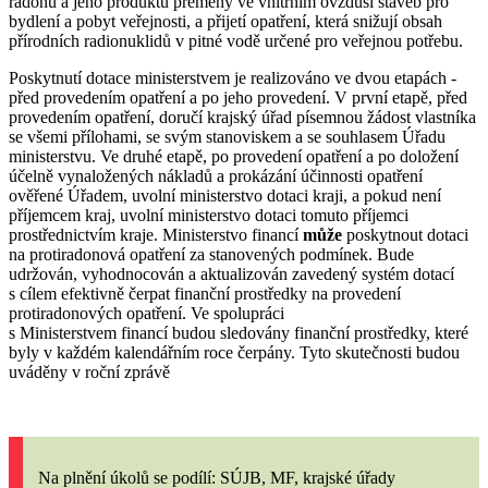
radonu a jeho produktů přeměny ve vnitřním ovzduší staveb pro
bydlení a pobyt veřejnosti, a
přijetí opatření, která snižují obsah
přírodních radionuklidů v pitné vodě určené pro veřejnou potřebu.
Poskytnutí dotace ministerstvem je realizováno ve dvou etapách -
před provedením opatření a po jeho provedení. V první etapě, před
provedením opatření, doručí krajský úřad písemnou žádost vlastníka
se všemi přílohami, se svým stanoviskem a se souhlasem Úřadu
ministerstvu. Ve druhé etapě, po provedení opatření a po doložení
účelně vynaložených nákladů a prokázání účinnosti opatření
ověřené Úřadem,
uvolní ministerstvo dotaci kraji, a pokud není
příjemcem kraj, uvolní ministerstvo dotaci tomuto příjemci
prostřednictvím kraje. Ministerstvo financí
může
poskytnout dotaci
na protiradonová opatření za stanovených podmínek. Bude
udržován, vyhodnocován a aktualizován zavedený systém dotací
s cílem efektivně čerpat finanční prostředky na provedení
protiradonových opatření. Ve spolupráci
s Ministerstvem financí budou sledovány finanční prostředky, které
byly v každém kalendářním roce čerpány. Tyto skutečnosti budou
uváděny v roční zprávě
Na plnění úkolů
se podílí: SÚJB, MF, krajské úřady