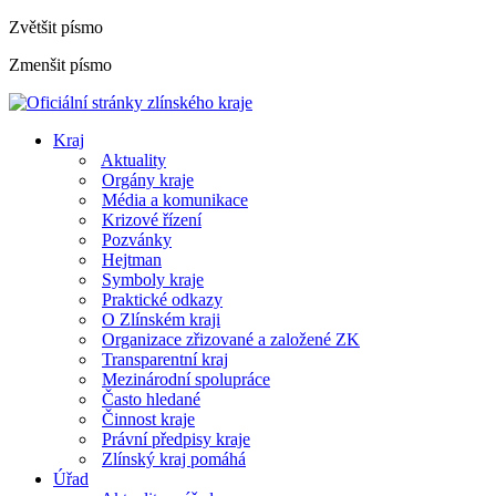
Zvětšit písmo
Zmenšit písmo
Kraj
Aktuality
Orgány kraje
Média a komunikace
Krizové řízení
Pozvánky
Hejtman
Symboly kraje
Praktické odkazy
O Zlínském kraji
Organizace zřizované a založené ZK
Transparentní kraj
Mezinárodní spolupráce
Často hledané
Činnost kraje
Právní předpisy kraje
Zlínský kraj pomáhá
Úřad