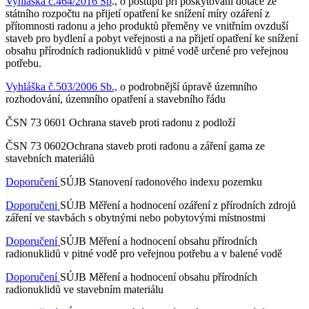
Vyhláška č.464/2016 Sb
., o postupu při poskytování dotace ze
státního rozpočtu na přijetí opatření ke snížení míry ozáření z
přítomnosti radonu a jeho produktů přeměny ve vnitřním ovzduší
staveb pro bydlení a pobyt veřejnosti a na přijetí opatření ke snížení
obsahu přírodních radionuklidů v pitné vodě určené pro veřejnou
potřebu.
Vyhláška č.503/2006 Sb.,
o podrobnější úpravě územního
rozhodování, územního opatření a stavebního řádu
ČSN 73 0601 Ochrana staveb proti radonu z podloží
ČSN 73 0602Ochrana staveb proti radonu a záření gama ze
stavebních materiálů
Doporučení
SÚJB Stanovení radonového indexu pozemku
Doporučeni
SÚJB Měření a hodnocení ozáření z přírodních zdrojů
záření ve stavbách s obytnými nebo pobytovými místnostmi
Doporučení
SÚJB Měření a hodnocení obsahu přírodních
radionuklidů v pitné vodě pro veřejnou potřebu a v balené vodě
Doporučení
SÚJB Měření a hodnocení obsahu přírodních
radionuklidů ve stavebním materiálu