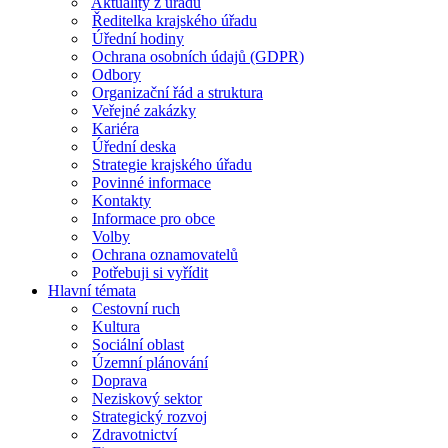
Aktuality z úřadu
Ředitelka krajského úřadu
Úřední hodiny
Ochrana osobních údajů (GDPR)
Odbory
Organizační řád a struktura
Veřejné zakázky
Kariéra
Úřední deska
Strategie krajského úřadu
Povinné informace
Kontakty
Informace pro obce
Volby
Ochrana oznamovatelů
Potřebuji si vyřídit
Hlavní témata
Cestovní ruch
Kultura
Sociální oblast
Územní plánování
Doprava
Neziskový sektor
Strategický rozvoj
Zdravotnictví