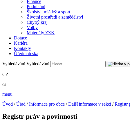
Finance
Podnikání
Školství, mládež a sport
Životní prostředí a zemědělství
Chytrý kraj
Volby
Materiály ZZK
Dotace
Kariéra
Kontakty
Úřední deska
Vyhledávání
Vyhledávání
CZ
cs
menu
Úvod
/
Úřad
/
Informace pro obce
/
Další informace v sekci
/
Registr 
Registr práv a povinností