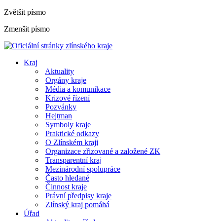
Zvětšit písmo
Zmenšit písmo
Kraj
Aktuality
Orgány kraje
Média a komunikace
Krizové řízení
Pozvánky
Hejtman
Symboly kraje
Praktické odkazy
O Zlínském kraji
Organizace zřizované a založené ZK
Transparentní kraj
Mezinárodní spolupráce
Často hledané
Činnost kraje
Právní předpisy kraje
Zlínský kraj pomáhá
Úřad