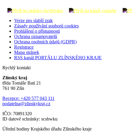
Verze pro slabší zrak
Zásady používání souborů cookies
Prohlášení o přístupnosti
Ochrana oznamovatelů
Ochrana osobních údajů (GDPR)
Registrace
Mapa stránek
RSS kanál PORTÁLU ZLÍNSKÉHO KRAJE
Rychlý kontakt
Zlínský kraj
třída Tomáše Bati 21
761 90 Zlín
Recepce: +420 577 043 111
podatelna@zlinskykraj.cz
IČO: 70891320
ID datové schránky: scsbwku
Úřední hodiny Krajského úřadu Zlínského kraje