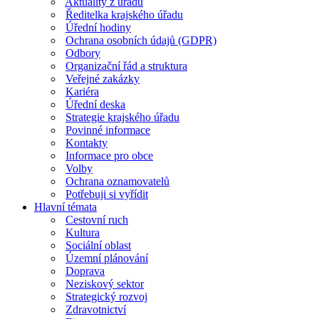
Aktuality z úřadu
Ředitelka krajského úřadu
Úřední hodiny
Ochrana osobních údajů (GDPR)
Odbory
Organizační řád a struktura
Veřejné zakázky
Kariéra
Úřední deska
Strategie krajského úřadu
Povinné informace
Kontakty
Informace pro obce
Volby
Ochrana oznamovatelů
Potřebuji si vyřídit
Hlavní témata
Cestovní ruch
Kultura
Sociální oblast
Územní plánování
Doprava
Neziskový sektor
Strategický rozvoj
Zdravotnictví