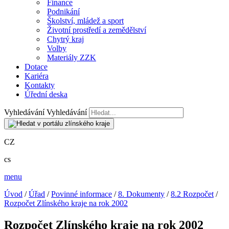
Finance
Podnikání
Školství, mládež a sport
Životní prostředí a zemědělství
Chytrý kraj
Volby
Materiály ZZK
Dotace
Kariéra
Kontakty
Úřední deska
Vyhledávání
Vyhledávání
CZ
cs
menu
Úvod
/
Úřad
/
Povinné informace
/
8. Dokumenty
/
8.2 Rozpočet
/
Rozpočet Zlínského kraje na rok 2002
Rozpočet Zlínského kraje na rok 2002