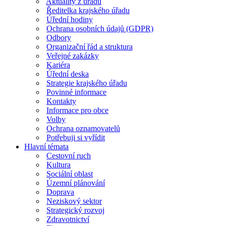
Aktuality z úřadu
Ředitelka krajského úřadu
Úřední hodiny
Ochrana osobních údajů (GDPR)
Odbory
Organizační řád a struktura
Veřejné zakázky
Kariéra
Úřední deska
Strategie krajského úřadu
Povinné informace
Kontakty
Informace pro obce
Volby
Ochrana oznamovatelů
Potřebuji si vyřídit
Hlavní témata
Cestovní ruch
Kultura
Sociální oblast
Územní plánování
Doprava
Neziskový sektor
Strategický rozvoj
Zdravotnictví