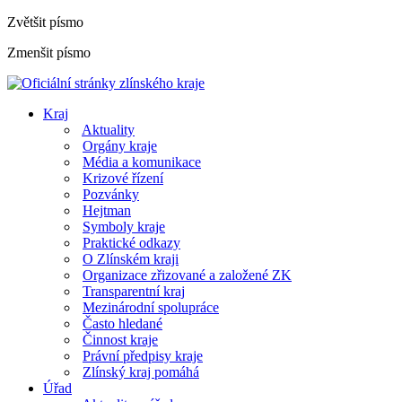
Zvětšit písmo
Zmenšit písmo
Kraj
Aktuality
Orgány kraje
Média a komunikace
Krizové řízení
Pozvánky
Hejtman
Symboly kraje
Praktické odkazy
O Zlínském kraji
Organizace zřizované a založené ZK
Transparentní kraj
Mezinárodní spolupráce
Často hledané
Činnost kraje
Právní předpisy kraje
Zlínský kraj pomáhá
Úřad