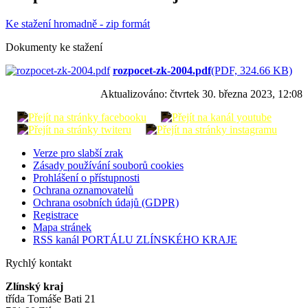
Ke stažení hromadně - zip formát
Dokumenty ke stažení
rozpocet-zk-2004.pdf
(PDF, 324.66 KB)
Aktualizováno:
čtvrtek 30. března 2023, 12:08
Verze pro slabší zrak
Zásady používání souborů cookies
Prohlášení o přístupnosti
Ochrana oznamovatelů
Ochrana osobních údajů (GDPR)
Registrace
Mapa stránek
RSS kanál PORTÁLU ZLÍNSKÉHO KRAJE
Rychlý kontakt
Zlínský kraj
třída Tomáše Bati 21