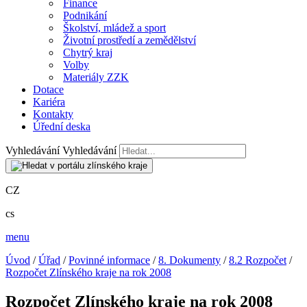
Finance
Podnikání
Školství, mládež a sport
Životní prostředí a zemědělství
Chytrý kraj
Volby
Materiály ZZK
Dotace
Kariéra
Kontakty
Úřední deska
Vyhledávání
Vyhledávání
CZ
cs
menu
Úvod
/
Úřad
/
Povinné informace
/
8. Dokumenty
/
8.2 Rozpočet
/
Rozpočet Zlínského kraje na rok 2008
Rozpočet Zlínského kraje na rok 2008