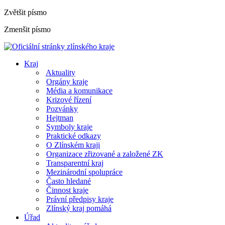
Zvětšit písmo
Zmenšit písmo
Kraj
Aktuality
Orgány kraje
Média a komunikace
Krizové řízení
Pozvánky
Hejtman
Symboly kraje
Praktické odkazy
O Zlínském kraji
Organizace zřizované a založené ZK
Transparentní kraj
Mezinárodní spolupráce
Často hledané
Činnost kraje
Právní předpisy kraje
Zlínský kraj pomáhá
Úřad