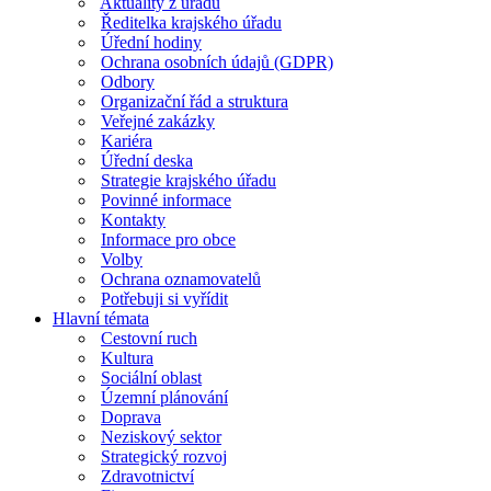
Aktuality z úřadu
Ředitelka krajského úřadu
Úřední hodiny
Ochrana osobních údajů (GDPR)
Odbory
Organizační řád a struktura
Veřejné zakázky
Kariéra
Úřední deska
Strategie krajského úřadu
Povinné informace
Kontakty
Informace pro obce
Volby
Ochrana oznamovatelů
Potřebuji si vyřídit
Hlavní témata
Cestovní ruch
Kultura
Sociální oblast
Územní plánování
Doprava
Neziskový sektor
Strategický rozvoj
Zdravotnictví