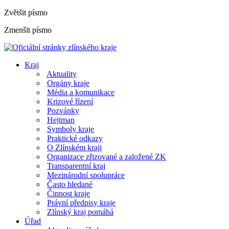
Zvětšit písmo
Zmenšit písmo
Kraj
Aktuality
Orgány kraje
Média a komunikace
Krizové řízení
Pozvánky
Hejtman
Symboly kraje
Praktické odkazy
O Zlínském kraji
Organizace zřizované a založené ZK
Transparentní kraj
Mezinárodní spolupráce
Často hledané
Činnost kraje
Právní předpisy kraje
Zlínský kraj pomáhá
Úřad