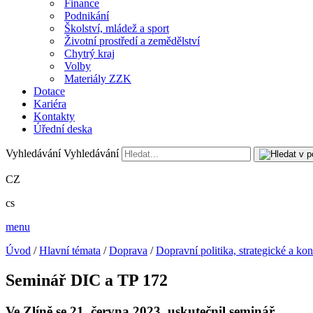
Finance
Podnikání
Školství, mládež a sport
Životní prostředí a zemědělství
Chytrý kraj
Volby
Materiály ZZK
Dotace
Kariéra
Kontakty
Úřední deska
Vyhledávání
Vyhledávání
CZ
cs
menu
Úvod
/
Hlavní témata
/
Doprava
/
Dopravní politika, strategické a k
Seminář DIC a TP 172
Ve Zlíně se 21. června 2023 uskutečnil seminář