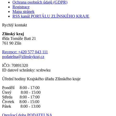
Ochrana osobních údajů (GDPR)
Registrace
Mapa stránek
RSS kanál PORTÁLU ZLÍNSKÉHO KRAJE
Rychlý kontakt
Zlínský kraj
třída Tomáše Bati 21
761 90 Zlín
Recepce: +420 577 043 111
podatelna@zlinskykraj.cz
IČO: 70891320
ID datové schránky: scsbwku
Úřední hodiny Krajského úřadu Zlínského kraje
Pondělí 8:00 - 17:00
Úterý 8:00 - 15:00
Středa 8:00 - 17:00
Čtvrtek 8:00 - 15:00
Pátek 8:00 - 13:00
Otevírací doba PODATELNA