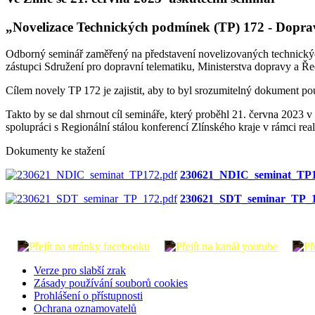
„Novelizace Technických podmínek (TP) 172 - Doprav
Odborný seminář zaměřený na představení novelizovaných technických
zástupci Sdružení pro dopravní telematiku, Ministerstva dopravy a Ředi
Cílem novely TP 172 je zajistit, aby to byl srozumitelný dokument po
Takto by se dal shrnout cíl semináře, který proběhl 21. června 2023 
spolupráci s Regionální stálou konferencí Zlínského kraje v rámci r
Dokumenty ke stažení
230621_NDIC_seminat_TP1
230621_SDT_seminar_TP_1
Verze pro slabší zrak
Zásady používání souborů cookies
Prohlášení o přístupnosti
Ochrana oznamovatelů