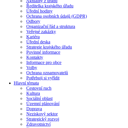
Aktuality z úřadu
Ředitelka krajského úřadu
Úřední hodiny
Ochrana osobních údajů (GDPR)
Odbory
Organizační řád a struktura
Veřejné zakázky
Kariéra
Úřední deska
Strategie krajského úřadu
Povinné informace
Kontakty
Informace pro obce
Volby
Ochrana oznamovatelů
Potřebuji si vyřídit
Hlavní témata
Cestovní ruch
Kultura
Sociální oblast
Územní plánování
Doprava
Neziskový sektor
Strategický rozvoj
Zdravotnictví