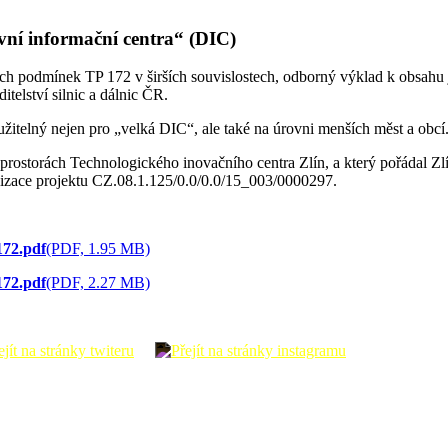
ní informační centra“ (DIC)
 podmínek TP 172 v širších souvislostech, odborný výklad k obsahu je
telství silnic a dálnic ČR.
užitelný nejen pro „velká DIC“, ale také na úrovni menších měst a obcí
v prostorách Technologického inovačního centra Zlín, a který pořádal Z
ealizace projektu CZ.08.1.125/0.0/0.0/15_003/0000297.
72.pdf
(PDF, 1.95 MB)
72.pdf
(PDF, 2.27 MB)