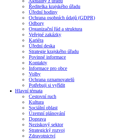
Aktuality z úřadu
Ředitelka krajského úřadu
Úřední hodiny
Ochrana osobních údajů (GDPR)
Odbory
Organizační řád a struktura
Veřejné zakázky
Kariéra
Úřední deska
Strategie krajského úřadu
Povinné informace
Kontakty
Informace pro obce
Volby
Ochrana oznamovatelů
Potřebuji si vyřídit
Hlavní témata
Cestovní ruch
Kultura
Sociální oblast
Územní plánování
Doprava
Neziskový sektor
Strategický rozvoj
Zdravotnictví