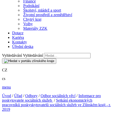
Finance
Podnikání
Školství, mládež a sport
Životní prostředí a zemědělství
Chytrý kraj
Volby
Materiály ZZK
Dotace
Kariéra
Kontakty
Úřední deska
Vyhledávání
Vyhledávání
CZ
cs
menu
Úvod
/
Úřad
/
Odbory
/
Odbor sociálních věcí
/
Informace pro
poskytovatele sociálních služeb
/
Setkání ekonomických
pracovníků poskyskytovatelů sociálních služeb ve Zlínském kraji - r.
2019