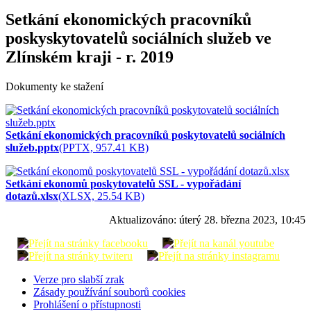
Setkání ekonomických pracovníků
poskyskytovatelů sociálních služeb ve
Zlínském kraji - r. 2019
Dokumenty ke stažení
Setkání ekonomických pracovníků poskytovatelů sociálních
služeb.pptx
(PPTX, 957.41 KB)
Setkání ekonomů poskytovatelů SSL - vypořádání
dotazů.xlsx
(XLSX, 25.54 KB)
Aktualizováno:
úterý 28. března 2023, 10:45
Verze pro slabší zrak
Zásady používání souborů cookies
Prohlášení o přístupnosti