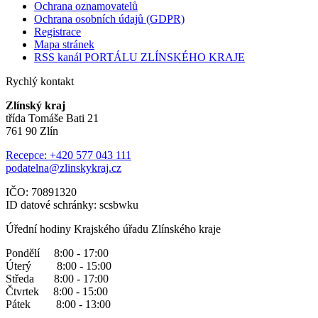
Ochrana oznamovatelů
Ochrana osobních údajů (GDPR)
Registrace
Mapa stránek
RSS kanál PORTÁLU ZLÍNSKÉHO KRAJE
Rychlý kontakt
Zlínský kraj
třída Tomáše Bati 21
761 90 Zlín
Recepce: +420 577 043 111
podatelna@zlinskykraj.cz
IČO: 70891320
ID datové schránky: scsbwku
Úřední hodiny Krajského úřadu Zlínského kraje
Pondělí 8:00 - 17:00
Úterý 8:00 - 15:00
Středa 8:00 - 17:00
Čtvrtek 8:00 - 15:00
Pátek 8:00 - 13:00