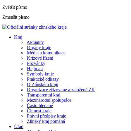
Zvětšit písmo
Zmenšit písmo
Kraj
Aktuality
Orgány kraje
Média a komunikace
Krizové řízení
Pozvánky
Hejtman
Symboly kraje
Praktické odkazy
O Zlínském kraji
Organizace zřizované a založené ZK
Transparentní kraj
Mezinárodní spolupráce
Často hledané
Činnost kraje
Právní předpisy kraje
Zlínský kraj pomáhá
Úřad