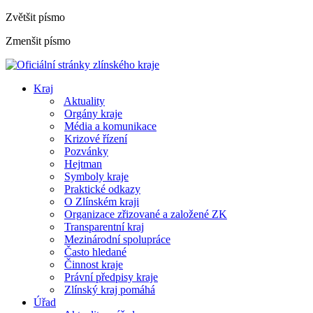
Zvětšit písmo
Zmenšit písmo
Kraj
Aktuality
Orgány kraje
Média a komunikace
Krizové řízení
Pozvánky
Hejtman
Symboly kraje
Praktické odkazy
O Zlínském kraji
Organizace zřizované a založené ZK
Transparentní kraj
Mezinárodní spolupráce
Často hledané
Činnost kraje
Právní předpisy kraje
Zlínský kraj pomáhá
Úřad