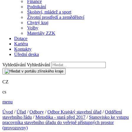
Finance
Podnikání
Školství, mládež a sport
Životní prostředí a zemědělství
Chytrý kraj
Volby
Materiály ZZK
Dotace
Kariéra
Kontakty
Úřední deska
Vyhledávání
Vyhledávání
CZ
cs
menu
Úvod
/
Úřad
/
Odbory
/
Odbor Krajský stavební úřad
/
Oddělení
stavebního řádu
/
Metodika - stará před 2017
/
Stanovisko ke vstupu
pracovníka stavebního úřadu do veřejně přístupných prostor
(provozovny)