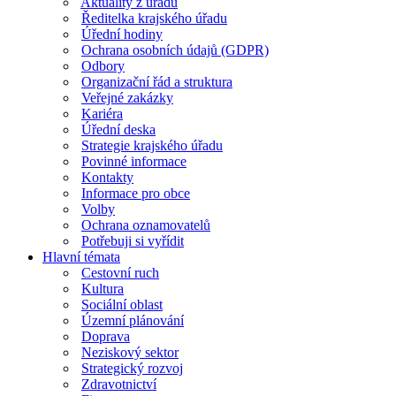
Aktuality z úřadu
Ředitelka krajského úřadu
Úřední hodiny
Ochrana osobních údajů (GDPR)
Odbory
Organizační řád a struktura
Veřejné zakázky
Kariéra
Úřední deska
Strategie krajského úřadu
Povinné informace
Kontakty
Informace pro obce
Volby
Ochrana oznamovatelů
Potřebuji si vyřídit
Hlavní témata
Cestovní ruch
Kultura
Sociální oblast
Územní plánování
Doprava
Neziskový sektor
Strategický rozvoj
Zdravotnictví