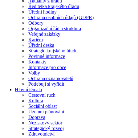
Aktuality z úřadu
Ředitelka krajského úřadu
Úřední hodiny
Ochrana osobních údajů (GDPR)
Odbory
Organizační řád a struktura
Veřejné zakázky
Kariéra
Úřední deska
Strategie krajského úřadu
Povinné informace
Kontakty
Informace pro obce
Volby
Ochrana oznamovatelů
Potřebuji si vyřídit
Hlavní témata
Cestovní ruch
Kultura
Sociální oblast
Územní plánování
Doprava
Neziskový sektor
Strategický rozvoj
Zdravotnictví