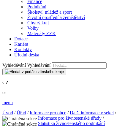
Finance
Podnikání
Školství, mládež a sport
Životní prostředí a zemědělství
Chytrý kraj
Volby
Materiály ZZK
Dotace
Kariéra
Kontakty
Úřední deska
Vyhledávání
Vyhledávání
CZ
cs
menu
Úvod
/
Úřad
/
Informace pro obce
/
Další informace v sekci
/
Informace pro živnostenské úřady
/
Statistika živnostenského podnikání