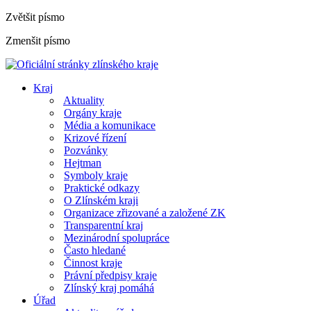
Zvětšit písmo
Zmenšit písmo
Kraj
Aktuality
Orgány kraje
Média a komunikace
Krizové řízení
Pozvánky
Hejtman
Symboly kraje
Praktické odkazy
O Zlínském kraji
Organizace zřizované a založené ZK
Transparentní kraj
Mezinárodní spolupráce
Často hledané
Činnost kraje
Právní předpisy kraje
Zlínský kraj pomáhá
Úřad