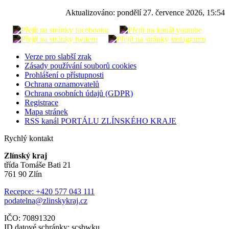
Aktualizováno:
pondělí 27. července 2026, 15:54
Verze pro slabší zrak
Zásady používání souborů cookies
Prohlášení o přístupnosti
Ochrana oznamovatelů
Ochrana osobních údajů (GDPR)
Registrace
Mapa stránek
RSS kanál PORTÁLU ZLÍNSKÉHO KRAJE
Rychlý kontakt
Zlínský kraj
třída Tomáše Bati 21
761 90 Zlín
Recepce: +420 577 043 111
podatelna@zlinskykraj.cz
IČO: 70891320
ID datové schránky: scsbwku