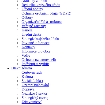
Aktuality z úřadu
Ředitelka krajského úřadu
Úřední hodiny
Ochrana osobních údajů (GDPR)
Odbory
Organizační řád a struktura
Veřejné zakázky
Kariéra
Úřední deska
Strategie krajského úřadu
Povinné informace
Kontakty
Informace pro obce
Volby
Ochrana oznamovatelů
Potřebuji si vyřídit
Hlavní témata
Cestovní ruch
Kultura
Sociální oblast
Územní plánování
Doprava
Neziskový sektor
Strategický rozvoj
Zdravotnictví