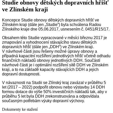
Studie obnovy dětských dopravních hřišť
ve Zlínském kraji
Koncepce Studie obnovy dětských dopravních hřišť ve
Zlínském kraji (dále jen „Studie“) byla schválena Radou
Zlínského kraje dne 05.06.2017, usnesením č. 0451/R15/17.
Obsahem této Studie vypracované v měsíci březnu 2017 je
zmapování a vyhodnocení stávajícího stavu dětských
dopravních hřišť (dále jen „DDH“) ve Zlínském kraji.
V návrhové části jsou řešeny možné úpravy obnovy a
případná kapacitní rozšíření jednotlivých hřišť včetně odhadu
finančních nákladů obnovy jednotlivých DDH. Součástí
návrhové části je i optimální rozšíření sítě DDH ve Zlínském
kraji, a to na základě kapacity stávajících DDH a jejich
dopravní dostupnosti.
V návaznosti na Studii se Zlínský kraj zavázal v průběhu 5
let (2017 – 2022) podpořit obnovu nebo výstavbu 14 DDH
formou dotace do výše 50% investičních nákladů tak, aby v
průběhu 5 let byla DDH zrekonstruována a odpovídala
současným potřebám výuky dopravní výchovy.
Dokumenty ke stažení