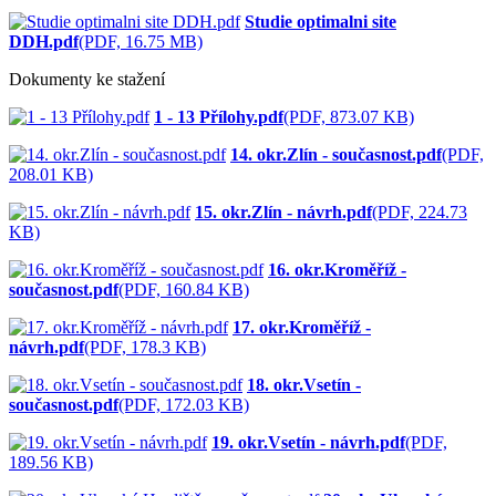
Studie optimalni site
DDH.pdf
(PDF, 16.75 MB)
Dokumenty ke stažení
1 - 13 Přílohy.pdf
(PDF, 873.07 KB)
14. okr.Zlín - současnost.pdf
(PDF,
208.01 KB)
15. okr.Zlín - návrh.pdf
(PDF, 224.73
KB)
16. okr.Kroměříž -
současnost.pdf
(PDF, 160.84 KB)
17. okr.Kroměříž -
návrh.pdf
(PDF, 178.3 KB)
18. okr.Vsetín -
současnost.pdf
(PDF, 172.03 KB)
19. okr.Vsetín - návrh.pdf
(PDF,
189.56 KB)