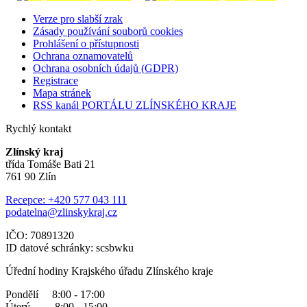
Verze pro slabší zrak
Zásady používání souborů cookies
Prohlášení o přístupnosti
Ochrana oznamovatelů
Ochrana osobních údajů (GDPR)
Registrace
Mapa stránek
RSS kanál PORTÁLU ZLÍNSKÉHO KRAJE
Rychlý kontakt
Zlínský kraj
třída Tomáše Bati 21
761 90 Zlín
Recepce: +420 577 043 111
podatelna@zlinskykraj.cz
IČO: 70891320
ID datové schránky: scsbwku
Úřední hodiny Krajského úřadu Zlínského kraje
Pondělí 8:00 - 17:00
Úterý 8:00 - 15:00