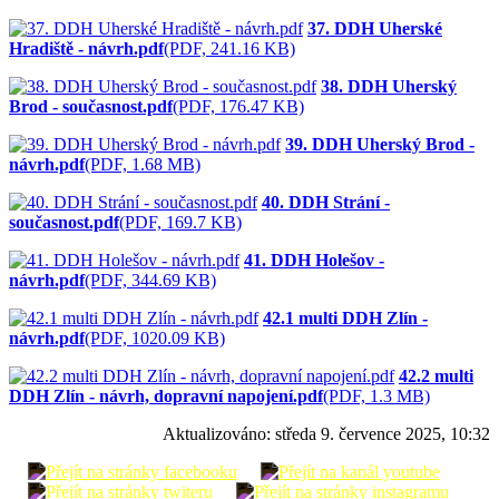
37. DDH Uherské
Hradiště - návrh.pdf
(PDF, 241.16 KB)
38. DDH Uherský
Brod - současnost.pdf
(PDF, 176.47 KB)
39. DDH Uherský Brod -
návrh.pdf
(PDF, 1.68 MB)
40. DDH Strání -
současnost.pdf
(PDF, 169.7 KB)
41. DDH Holešov -
návrh.pdf
(PDF, 344.69 KB)
42.1 multi DDH Zlín -
návrh.pdf
(PDF, 1020.09 KB)
42.2 multi
DDH Zlín - návrh, dopravní napojení.pdf
(PDF, 1.3 MB)
Aktualizováno:
středa 9. července 2025, 10:32