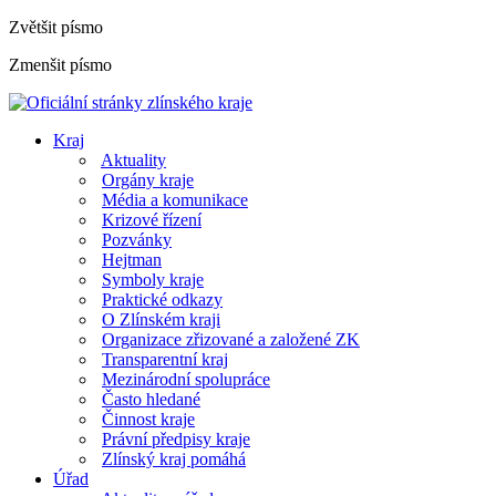
Zvětšit písmo
Zmenšit písmo
Kraj
Aktuality
Orgány kraje
Média a komunikace
Krizové řízení
Pozvánky
Hejtman
Symboly kraje
Praktické odkazy
O Zlínském kraji
Organizace zřizované a založené ZK
Transparentní kraj
Mezinárodní spolupráce
Často hledané
Činnost kraje
Právní předpisy kraje
Zlínský kraj pomáhá
Úřad