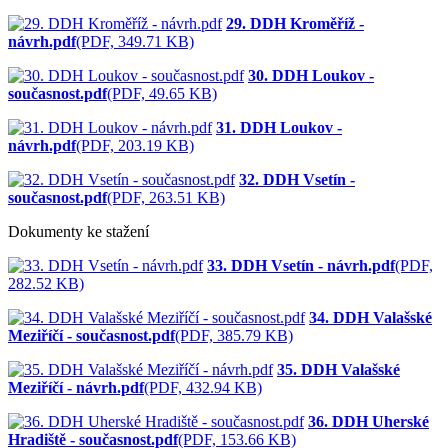
29. DDH Kroměříž -
návrh.pdf
(PDF, 349.71 KB)
30. DDH Loukov -
současnost.pdf
(PDF, 49.65 KB)
31. DDH Loukov -
návrh.pdf
(PDF, 203.19 KB)
32. DDH Vsetín -
současnost.pdf
(PDF, 263.51 KB)
Dokumenty ke stažení
33. DDH Vsetín - návrh.pdf
(PDF,
282.52 KB)
34. DDH Valašské
Meziříčí - současnost.pdf
(PDF, 385.79 KB)
35. DDH Valašské
Meziříčí - návrh.pdf
(PDF, 432.94 KB)
36. DDH Uherské
Hradiště - současnost.pdf
(PDF, 153.66 KB)