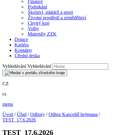
Finance
Podnikání
Školství, mládež a sport
Životní prostředí a zemědělství
Chytrý kraj
Volby
Materiály ZZK
Dotace
Kariéra
Kontakty
Úřední deska
Vyhledávání
Vyhledávání
CZ
cs
menu
Úvod
/
Úřad
/
Odbory
/
Odbor Kancelář hejtmana
/
TEST_17.6.2026
TEST_17.6.2026