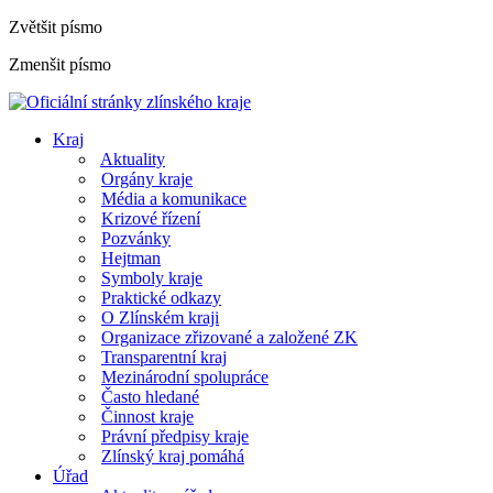
Zvětšit písmo
Zmenšit písmo
Kraj
Aktuality
Orgány kraje
Média a komunikace
Krizové řízení
Pozvánky
Hejtman
Symboly kraje
Praktické odkazy
O Zlínském kraji
Organizace zřizované a založené ZK
Transparentní kraj
Mezinárodní spolupráce
Často hledané
Činnost kraje
Právní předpisy kraje
Zlínský kraj pomáhá
Úřad