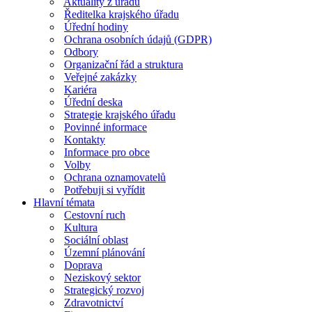
Aktuality z úřadu
Ředitelka krajského úřadu
Úřední hodiny
Ochrana osobních údajů (GDPR)
Odbory
Organizační řád a struktura
Veřejné zakázky
Kariéra
Úřední deska
Strategie krajského úřadu
Povinné informace
Kontakty
Informace pro obce
Volby
Ochrana oznamovatelů
Potřebuji si vyřídit
Hlavní témata
Cestovní ruch
Kultura
Sociální oblast
Územní plánování
Doprava
Neziskový sektor
Strategický rozvoj
Zdravotnictví