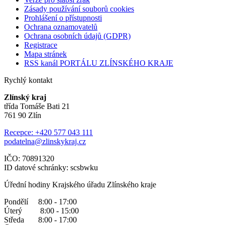
Zásady používání souborů cookies
Prohlášení o přístupnosti
Ochrana oznamovatelů
Ochrana osobních údajů (GDPR)
Registrace
Mapa stránek
RSS kanál PORTÁLU ZLÍNSKÉHO KRAJE
Rychlý kontakt
Zlínský kraj
třída Tomáše Bati 21
761 90 Zlín
Recepce: +420 577 043 111
podatelna@zlinskykraj.cz
IČO: 70891320
ID datové schránky: scsbwku
Úřední hodiny Krajského úřadu Zlínského kraje
Pondělí 8:00 - 17:00
Úterý 8:00 - 15:00
Středa 8:00 - 17:00