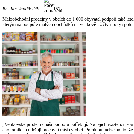
Bc. Jan Vandík DiS.
157
Maloobchodní prodejny v obcích do 1 000 obyvatel podpoří také letos
kterým na podpoře malých obchůdků na venkově už čtyři roky spolup
„Venkovské prodejny naši podporu potřebují. Na jejich existenci jsou 
ekonomiku a udržují pracovní místa v obci. Pominout nelze ani to, že č