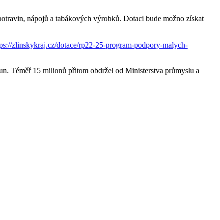
potravin, nápojů a tabákových výrobků. Dotaci bude možno získat
tps://zlinskykraj.cz/dotace/rp22-25-program-podpory-malych-
n. Téměř 15 milionů přitom obdržel od Ministerstva průmyslu a