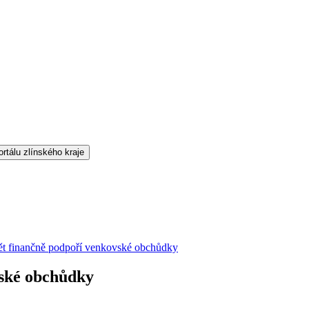
ět finančně podpoří venkovské obchůdky
vské obchůdky