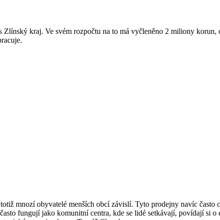
 Zlínský kraj. Ve svém rozpočtu na to má vyčleněno 2 miliony korun, o
racuje.
totiž mnozí obyvatelé menších obcí závislí. Tyto prodejny navíc často 
asto fungují jako komunitní centra, kde se lidé setkávají, povídají si o 