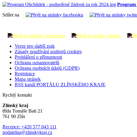
Program 
Sdílet na
Verze pro slabší zrak
Zásady používání souborů cookies
Prohlášení o přístupnosti
Ochrana oznamovatelů
Ochrana osobních údajů (GDPR)
Registrace
Mapa stránek
RSS kanál PORTÁLU ZLÍNSKÉHO KRAJE
Rychlý kontakt
Zlínský kraj
třída Tomáše Bati 21
761 90 Zlín
Recepce: +420 577 043 111
podatelna@zlinskykraj.cz