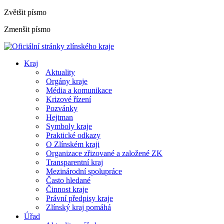
Zvětšit písmo
Zmenšit písmo
Kraj
Aktuality
Orgány kraje
Média a komunikace
Krizové řízení
Pozvánky
Hejtman
Symboly kraje
Praktické odkazy
O Zlínském kraji
Organizace zřizované a založené ZK
Transparentní kraj
Mezinárodní spolupráce
Často hledané
Činnost kraje
Právní předpisy kraje
Zlínský kraj pomáhá
Úřad