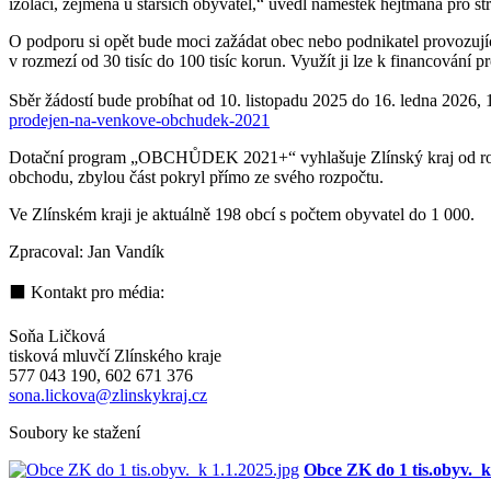
izolaci, zejména u starších obyvatel,“ uvedl náměstek hejtmana pro s
O podporu si opět bude moci zažádat obec nebo podnikatel provozují
v rozmezí od 30 tisíc do 100 tisíc korun. Využít ji lze k financování
Sběr žádostí bude probíhat od 10. listopadu 2025 do 16. ledna 2026,
prodejen-na-venkove-obchudek-2021
Dotační program „OBCHŮDEK 2021+“ vyhlašuje Zlínský kraj od roku 2
obchodu, zbylou část pokryl přímo ze svého rozpočtu.
Ve Zlínském kraji je aktuálně 198 obcí s počtem obyvatel do 1 000.
Zpracoval: Jan Vandík
⬛ Kontakt pro média:
Soňa Ličková
tisková mluvčí Zlínského kraje
577 043 190, 602 671 376
sona.lickova@zlinskykraj.cz
Soubory ke stažení
Obce ZK do 1 tis.obyv._k