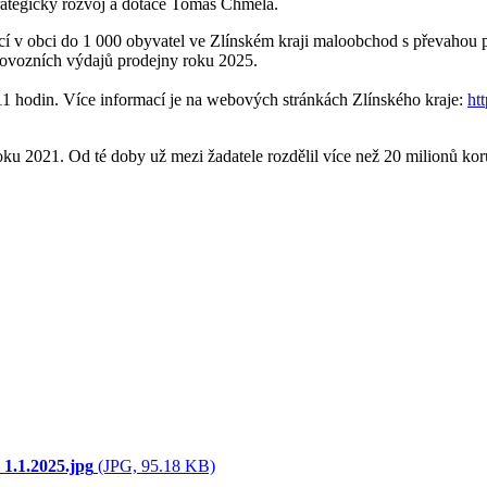
trategický rozvoj a dotace Tomáš Chmela.
cí v obci do 1 000 obyvatel ve Zlínském kraji maloobchod s převahou 
 provozních výdajů prodejny roku 2025.
 11 hodin. Více informací je na webových stránkách Zlínského kraje:
ht
021. Od té doby už mezi žadatele rozdělil více než 20 milionů koru
 1.1.2025.jpg
(JPG, 95.18 KB)