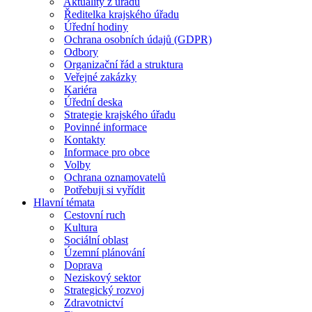
Aktuality z úřadu
Ředitelka krajského úřadu
Úřední hodiny
Ochrana osobních údajů (GDPR)
Odbory
Organizační řád a struktura
Veřejné zakázky
Kariéra
Úřední deska
Strategie krajského úřadu
Povinné informace
Kontakty
Informace pro obce
Volby
Ochrana oznamovatelů
Potřebuji si vyřídit
Hlavní témata
Cestovní ruch
Kultura
Sociální oblast
Územní plánování
Doprava
Neziskový sektor
Strategický rozvoj
Zdravotnictví