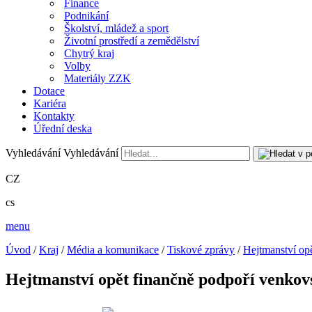
Finance
Podnikání
Školství, mládež a sport
Životní prostředí a zemědělství
Chytrý kraj
Volby
Materiály ZZK
Dotace
Kariéra
Kontakty
Úřední deska
Vyhledávání
Vyhledávání
CZ
cs
menu
Úvod
/
Kraj
/
Média a komunikace
/
Tiskové zprávy
/
Hejtmanství op
Hejtmanství opět finančně podpoří venko