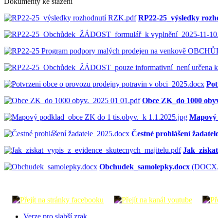
Dokumenty ke stažení
RP22-25_výsledky rozh
Pot
Obce ZK_do 1000 obyv
Mapový p
Čestné prohlášení žadatel
Jak_ziska
Obchudek_samolepky.docx
(DOCX, 
Verze pro slabší zrak