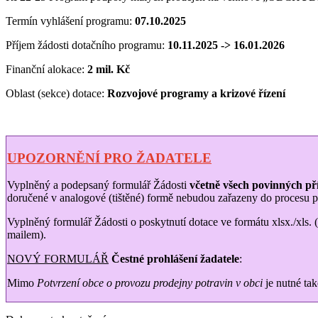
Termín vyhlášení programu:
07.10.2025
Příjem žádosti dotačního programu:
10.11.2025 -> 16.01.2026
Finanční alokace:
2 mil. Kč
Oblast (sekce) dotace:
Rozvojové programy a krizové řízení
UPOZORNĚNÍ PRO ŽADATELE
Vyplněný a podepsaný formulář Žádosti
včetně všech povinných př
doručené v analogové (tištěné) formě nebudou zařazeny do procesu po
Vyplněný formulář Žádosti o poskytnutí dotace ve formátu xlsx./xls. 
mailem).
NOVÝ FORMULÁŘ
Čestné prohlášení žadatele
:
Mimo
Potvrzení obce o provozu prodejny potravin v obci
je nutné ta