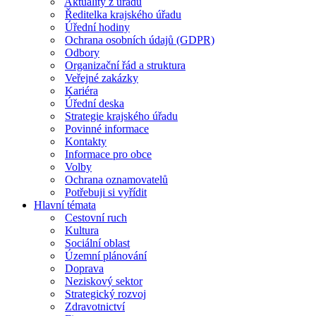
Aktuality z úřadu
Ředitelka krajského úřadu
Úřední hodiny
Ochrana osobních údajů (GDPR)
Odbory
Organizační řád a struktura
Veřejné zakázky
Kariéra
Úřední deska
Strategie krajského úřadu
Povinné informace
Kontakty
Informace pro obce
Volby
Ochrana oznamovatelů
Potřebuji si vyřídit
Hlavní témata
Cestovní ruch
Kultura
Sociální oblast
Územní plánování
Doprava
Neziskový sektor
Strategický rozvoj
Zdravotnictví