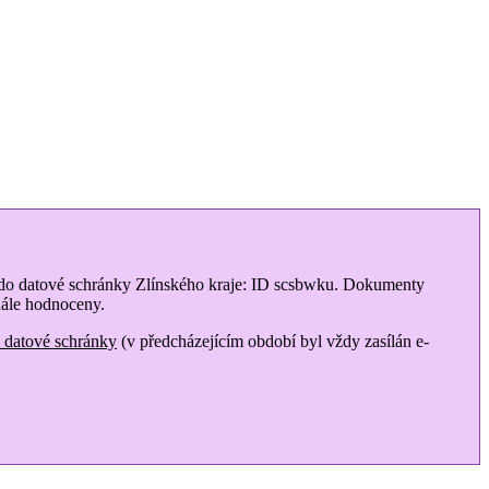
o datové schránky Zlínského kraje: ID scsbwku. Dokumenty
dále hodnoceny.
m datové schránky
(v předcházejícím období byl vždy zasílán e-