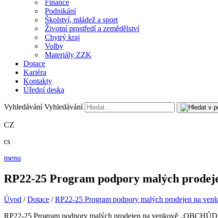
Finance
Podnikání
Školství, mládež a sport
Životní prostředí a zemědělství
Chytrý kraj
Volby
Materiály ZZK
Dotace
Kariéra
Kontakty
Úřední deska
Vyhledávání
Vyhledávání
CZ
cs
menu
RP22-25 Program podpory malých prode
Úvod
/
Dotace
/
RP22-25 Program podpory malých prodejen na 
RP22-25 Program podpory malých prodejen na venkově „OBCHŮ