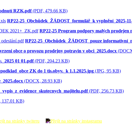
odnutí RZK.pdf
(PDF, 479.66 KB)
RP22-25_Obchůdek_ŽÁDOST_formulář_k vyplnění_2025-11-1
RP22-25 Program podpory malých prodeje
RP22-25_Obchůdek_ŽÁDOST_pouze informativní_nen
vrzeni obce o provozu prodejny potravin v obci_2025.docx
(DOCX,
._2025 01 01.pdf
(PDF, 204.23 KB)
odklad_obce ZK do 1 tis.obyv._k 1.1.2025.jpg
(JPG, 95 KB)
e_2025.docx
(DOCX, 28.93 KB)
t_vypis_z_evidence_skutecnych_majitelu.pdf
(PDF, 256.73 KB)
137.01 KB)