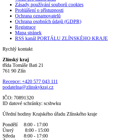
Zásady používání souborů cookies
Prohlášení o přístupnosti
Ochrana oznamovatelů
Ochrana osobních údajů (GDPR)
Registrace
Mapa stránek
RSS kanál PORTÁLU ZLÍNSKÉHO KRAJE
Rychlý kontakt
Zlínský kraj
třída Tomáše Bati 21
761 90 Zlín
Recepce: +420 577 043 111
podatelna@zlinskykraj.cz
IČO: 70891320
ID datové schránky: scsbwku
Úřední hodiny Krajského úřadu Zlínského kraje
Pondělí 8:00 - 17:00
Úterý 8:00 - 15:00
Středa 8:00 - 17:00