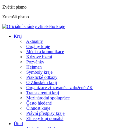
Zvětšit písmo
Zmenšit písmo
Kraj
Aktuality
Orgány kraje
Média a komunikace
Krizové řízení
Pozvánky
Hejtman
Symboly kraje
Praktické odkazy
O Zlínském kraji
Organizace zřizované a založené ZK
Transparentní kraj
Mezinárodní spolupráce
Často hledané
Činnost kraje
Právní předpisy kraje
Zlínský kraj pomáhá
Úřad