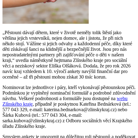
„Pěstouni dávají dětem, které v životě neměly tolik štěstí jako
většina jejich vrstevníků, nejen domov, ale i jistotu, že při nich
někdo stojí. Vážíme si jejich odvahy a každodenní péče, díky které
děti získávají šanci na klidnější a bezpečnější život. Jsou pro nás
nepostradatelnými partnery při zajišťování péče o děti v našem
kraji,“ uvedla náměstkyně hejtmana Zlínského kraje pro sociální
věci a neziskový sektor Eliška Olšáková. Dodala, že pro rok 2026
navíc kraj vzhledem k 10. výročí ankety navýšil finanční dar pro
oceněné – až tři pěstouni mohou získat 30 tisíc korun.
Nominovat lze jednotlivce i páry, kteří vykonávají pěstounskou péči.
Podmínkou je vyplněný nominační formulář a podrobné zdůvodnění
návrhu. Veškeré podrobnosti a formuláře jsou dostupné na
webu
Zlínského kraje
, případně je poskytnou Kateřina Bednárková (tel.:
577 043 329, e-mail: katerina.bednarkova@zlinskykraj.cz) nebo
Šárka Kubová (tel.: 577 043 304, e-mail:
sarka.kubova@zlinskykraj.cz) z Odboru sociálních věcí Krajského
úřadu Zlínského kraje.
Smyslem ankety je upozornit na důležitou roli pěstounů a poděkovat