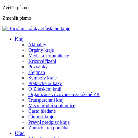
Zvětšit písmo
Zmenšit písmo
Kraj
Aktuality
Orgány kraje
Média a komunikace
Krizové řízení
Pozvánky
Hejtman
Symboly kraje
Praktické odkazy
O Zlínském kraji
Organizace zřizované a založené ZK
Transparentní kraj
Mezinárodní spolupráce
Často hledané
Činnost kraje
Právní předpisy kraje
Zlínský kraj pomáhá
Úřad