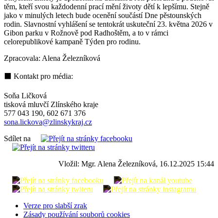
těm, kteří svou každodenní prací mění životy dětí k lepšímu. Stejně
jako v minulých letech bude ocenění součástí Dne pěstounských
rodin. Slavnostní vyhlášení se tentokrát uskuteční 23. května 2026 v
Gibon parku v Rožnově pod Radhoštěm, a to v rámci
celorepublikové kampaně Týden pro rodinu.
Zpracovala: Alena Železníková
⬛ Kontakt pro média:
Soňa Ličková
tisková mluvčí Zlínského kraje
577 043 190, 602 671 376
sona.lickova@zlinskykraj.cz
Sdílet na
Vložil: Mgr. Alena Železníková, 16.12.2025 15:44
Verze pro slabší zrak
Zásady používání souborů cookies