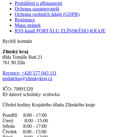
Prohlášení o přístupnosti
Ochrana oznamovatelů
Ochrana osobních údajů (GDPR)
Registrace
Mapa stránek
RSS kanál PORTÁLU ZLÍNSKÉHO KRAJE
Rychlý kontakt
Zlínský kraj
třída Tomáše Bati 21
761 90 Zlín
Recepce: +420 577 043 111
podatelna@zlinskykraj.cz
IČO: 70891320
ID datové schránky: scsbwku
Úřední hodiny Krajského úřadu Zlínského kraje
Pondělí 8:00 - 17:00
Úterý 8:00 - 15:00
Středa 8:00 - 17:00
Čtvrtek 8:00 - 15:00