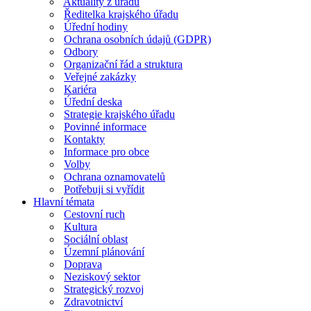
Aktuality z úřadu
Ředitelka krajského úřadu
Úřední hodiny
Ochrana osobních údajů (GDPR)
Odbory
Organizační řád a struktura
Veřejné zakázky
Kariéra
Úřední deska
Strategie krajského úřadu
Povinné informace
Kontakty
Informace pro obce
Volby
Ochrana oznamovatelů
Potřebuji si vyřídit
Hlavní témata
Cestovní ruch
Kultura
Sociální oblast
Územní plánování
Doprava
Neziskový sektor
Strategický rozvoj
Zdravotnictví