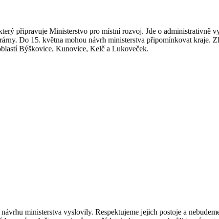
který připravuje Ministerstvo pro místní rozvoj. Jde o administrativn
ktrárny. Do 15. května mohou návrh ministerstva připomínkovat kraje. Zl
oblastí Býškovice, Kunovice, Kelč a Lukoveček.
 návrhu ministerstva vyslovily. Respektujeme jejich postoje a nebudem