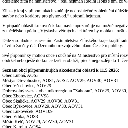
odešleme zítra na ministerstvo,“ řekl hejtman Radim Holiš s tím, že
Zlínský kraj v připomínkách zmiňuje nedostatečné zohlednění důležitý
stavby nebo koridory pro plynovod,“ upřesnil hejtman.
V případě oblasti Lukoveček kraj navíc upozorňuje na možné negativní
zemědělskou půdu. „Výstavba větrných elektráren by mohla narušit kra
Dále v souladu s usnesením Zastupitelstva Zlínského kraje krajští radn
návrhu Změny č. 2 Územního rozvojového plánu České republiky.
Své připomínky mohou obce i občané na Ministerstvo pro místní rozvoj
obdržel nebo ještě do konce května obdrží, předá nejpozději do 1. če
Seznam obcí připomínkujích akcelerační oblasti k 11.5.2026:
Obec Lubná, AOS3
Městys Dřevohostice, AOS1, AOS2, AOV29, AOV30, AOV31
Obec Všechovice, AOV29
Dobrovolný svazek obcí mikroregionu "Záhoran", AOV29, AOV30
Obec Zborovice, AOV98
Obec Skalička, AOV29, AOV30, AOV31
Obec Býškovice, AOV29, AOV30, AOV31
Obec Lukoveček, AOV109
Obec Vrbka, AOS3
Město Kelč, AOV29, AOV30, AOV31
Obec Karolín, AOS4