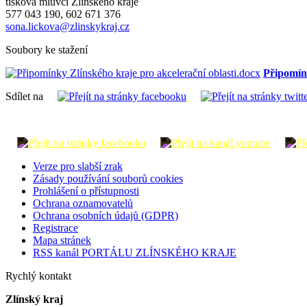
tisková mluvčí Zlínského kraje
577 043 190, 602 671 376
sona.lickova@zlinskykraj.cz
Soubory ke stažení
Připomínk
Sdílet na
Verze pro slabší zrak
Zásady používání souborů cookies
Prohlášení o přístupnosti
Ochrana oznamovatelů
Ochrana osobních údajů (GDPR)
Registrace
Mapa stránek
RSS kanál PORTÁLU ZLÍNSKÉHO KRAJE
Rychlý kontakt
Zlínský kraj