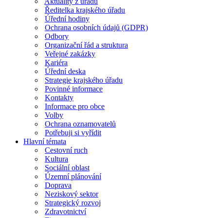
Aktuality z úřadu
Ředitelka krajského úřadu
Úřední hodiny
Ochrana osobních údajů (GDPR)
Odbory
Organizační řád a struktura
Veřejné zakázky
Kariéra
Úřední deska
Strategie krajského úřadu
Povinné informace
Kontakty
Informace pro obce
Volby
Ochrana oznamovatelů
Potřebuji si vyřídit
Hlavní témata
Cestovní ruch
Kultura
Sociální oblast
Územní plánování
Doprava
Neziskový sektor
Strategický rozvoj
Zdravotnictví