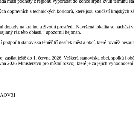
 vláda musí podněty z regionů vypořádat do konce srpna kvůli termínu 
ch dopravních a technických koridorů, které jsou součástí krajských z
 dopady na krajinu a životní prostředí. Navržená lokalita se nachází v 
jinný ráz této oblasti,“ upozornil hejtman.
í podpořili stanoviska téměř tří desítek měst a obcí, které rovněž neso
 zasílat ještě do 1. června 2026. Veškerá stanoviska obcí, spolků i o
rvna 2026 Ministerstvu pro místní rozvoj, které je za jejich vyhodnoce
, AOV31