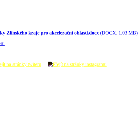
y Zlínského kraje pro akcelerační oblasti.docx
(DOCX, 1.03 MB)