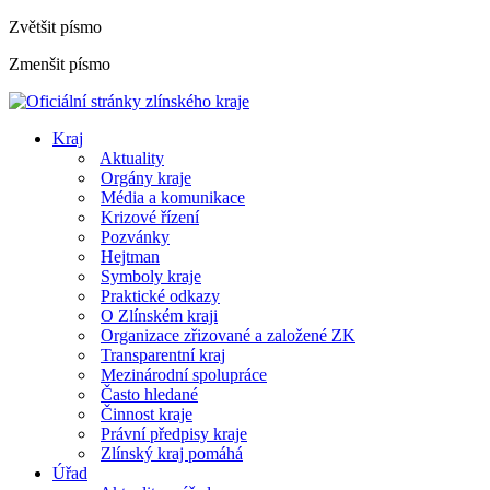
Zvětšit písmo
Zmenšit písmo
Kraj
Aktuality
Orgány kraje
Média a komunikace
Krizové řízení
Pozvánky
Hejtman
Symboly kraje
Praktické odkazy
O Zlínském kraji
Organizace zřizované a založené ZK
Transparentní kraj
Mezinárodní spolupráce
Často hledané
Činnost kraje
Právní předpisy kraje
Zlínský kraj pomáhá
Úřad