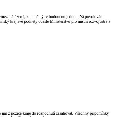
ě vymezená území, kde má být v budoucnu jednodušší povolování
ínský kraj své podněty odešle Ministerstvu pro místní rozvoj zítra a
e jim z pozice kraje do rozhodnutí zasahovat. Všechny připomínky