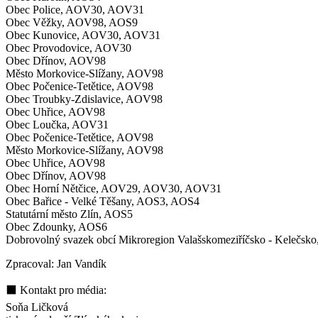
Obec Police, AOV30, AOV31
Obec Věžky, AOV98, AOS9
Obec Kunovice, AOV30, AOV31
Obec Provodovice, AOV30
Obec Dřínov, AOV98
Město Morkovice-Slížany, AOV98
Obec Počenice-Tetětice, AOV98
Obec Troubky-Zdislavice, AOV98
Obec Uhřice, AOV98
Obec Loučka, AOV31
Obec Počenice-Tetětice, AOV98
Město Morkovice-Slížany, AOV98
Obec Uhřice, AOV98
Obec Dřínov, AOV98
Obec Horní Nětčice, AOV29, AOV30, AOV31
Obec Bařice - Velké Těšany, AOS3, AOS4
Statutární město Zlín, AOS5
Obec Zdounky, AOS6
Dobrovolný svazek obcí Mikroregion Valašskomeziříčsko - Kele
Zpracoval: Jan Vandík
⬛ Kontakt pro média:
Soňa Ličková