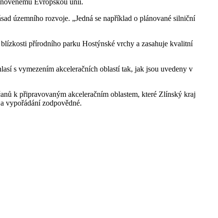
stanovenému Evropskou unií.
ásad územního rozvoje. „Jedná se například o plánované silniční
blízkosti přírodního parku Hostýnské vrchy a zasahuje kvalitní
uhlasí s vymezením akceleračních oblastí tak, jak jsou uvedeny v
bčanů k připravovaným akceleračním oblastem, které Zlínský kraj
ní a vypořádání zodpovědné.