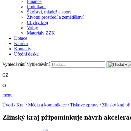
Finance
Podnikání
Školství, mládež a sport
Životní prostředí a zemědělství
Chytrý kraj
Volby
Materiály ZZK
Dotace
Kariéra
Kontakty
Úřední deska
Vyhledávání
Vyhledávání
CZ
cs
menu
Úvod
/
Kraj
/
Média a komunikace
/
Tiskové zprávy
/
Zlínský kraj př
Zlínský kraj připomínkuje návrh akcelerač