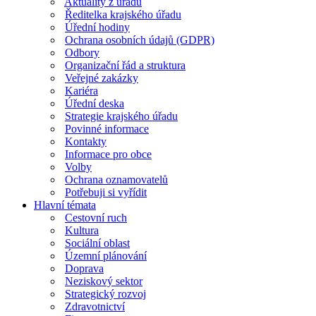
Aktuality z úřadu
Ředitelka krajského úřadu
Úřední hodiny
Ochrana osobních údajů (GDPR)
Odbory
Organizační řád a struktura
Veřejné zakázky
Kariéra
Úřední deska
Strategie krajského úřadu
Povinné informace
Kontakty
Informace pro obce
Volby
Ochrana oznamovatelů
Potřebuji si vyřídit
Hlavní témata
Cestovní ruch
Kultura
Sociální oblast
Územní plánování
Doprava
Neziskový sektor
Strategický rozvoj
Zdravotnictví