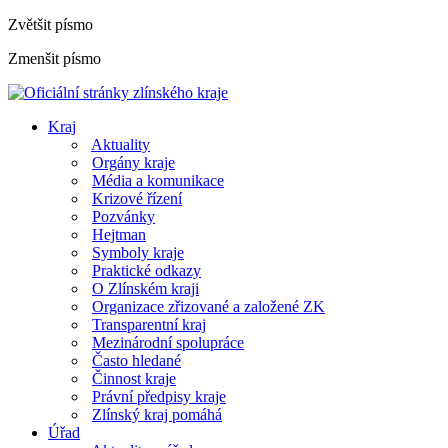
Zvětšit písmo
Zmenšit písmo
Kraj
Aktuality
Orgány kraje
Média a komunikace
Krizové řízení
Pozvánky
Hejtman
Symboly kraje
Praktické odkazy
O Zlínském kraji
Organizace zřizované a založené ZK
Transparentní kraj
Mezinárodní spolupráce
Často hledané
Činnost kraje
Právní předpisy kraje
Zlínský kraj pomáhá
Úřad