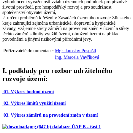
vyhodnocení vyváženosti vztahu územních podmínek pro příznivé
životní prostředí, pro hospodářský rozvoj a pro soudržnost
společenství obyvatel území,
2. určení problémů k řešení v Zásadách územního rozvoje Zlínského
kraje zahrnující zejména urbanistické, dopravní a hygienické
závady, vzájemné střety záměrů na provedení změn v území a střety
těchto záměrů s limity využití území, ohrožení území například
povodněmi a jinými rizikovými přírodními jevy.
Pořizovatelé dokumentace:
Mgr. Jaroslav Pospíšil
Ing. Marcela Vavříková
I.
podklady pro rozbor udržitelného
rozvoje území
:
01. Výkres hodnot území
02. Výkres limitů využití území
03. Výkres záměrů na provedení změn v území
databáze ÚAP B - část 1