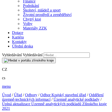
Finance
Podnikání
Školství, mládež a sport
Životní prostředí a zemědělství
Chytrý kraj
Volby
Materiály ZZK
Dotace
Kariéra
Kontakty
Úřední deska
Vyhledávání
Vyhledávání
CZ
cs
menu
Úvod
/
Úřad
/
Odbory
/
Odbor Krajský stavební úřad
/
Oddělení
územně-technických informací
/
Územně analytické podklady
/
Úplná aktualizace Územně analytických podkladů Zlínského kraje
2021