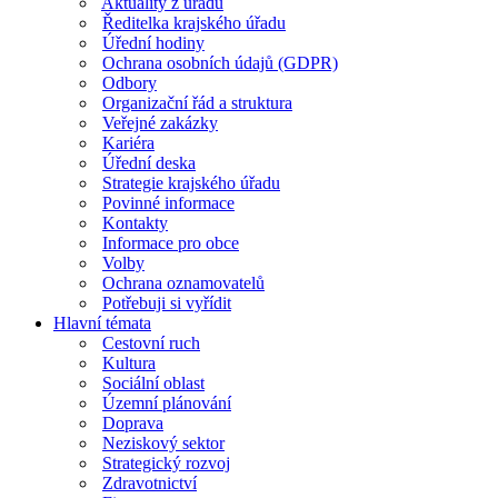
Aktuality z úřadu
Ředitelka krajského úřadu
Úřední hodiny
Ochrana osobních údajů (GDPR)
Odbory
Organizační řád a struktura
Veřejné zakázky
Kariéra
Úřední deska
Strategie krajského úřadu
Povinné informace
Kontakty
Informace pro obce
Volby
Ochrana oznamovatelů
Potřebuji si vyřídit
Hlavní témata
Cestovní ruch
Kultura
Sociální oblast
Územní plánování
Doprava
Neziskový sektor
Strategický rozvoj
Zdravotnictví