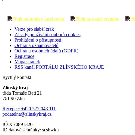
Verze pro slabší zrak
Zásady používání souborů cookies
Prohlášení o přístupnosti
Ochrana oznamovatelů
Ochrana osobních údajů (GDPR)
Registrace
Mapa stránek
RSS kanál PORTÁLU ZLÍNSKÉHO KRAJE
Rychlý kontakt
Zlínský kraj
třída Tomáše Bati 21
761 90 Zlín
Recepce: +420 577 043 111
podatelna@zlinskykraj.cz
IČO: 70891320
ID datové schránky: scsbwku