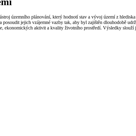
emí
stroj územního plánování, který hodnotí stav a vývoj území z hledisk
a posoudit jejich vzájemné vazby tak, aby byl zajištěn dlouhodobě udrž
, ekonomických aktivit a kvality životního prostředí. Výsledky slouží