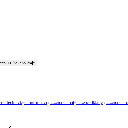
ně-technických informací
/
Územně analytické podklady
/
Územně ana