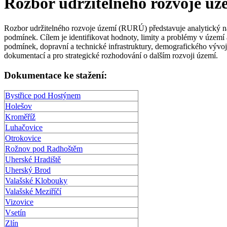
Rozbor udržitelného rozvoje úz
Rozbor udržitelného rozvoje území (RURÚ) představuje analytický ná
podmínek. Cílem je identifikovat hodnoty, limity a problémy v území 
podmínek, dopravní a technické infrastruktury, demografického vývoje
dokumentací a pro strategické rozhodování o dalším rozvoji území.
Dokumentace ke stažení:
Bystřice pod Hostýnem
Holešov
Kroměříž
Luhačovice
Otrokovice
Rožnov pod Radhoštěm
Uherské Hradiště
Uherský Brod
Valašské Klobouky
Valašské Meziříčí
Vizovice
Vsetín
Zlín