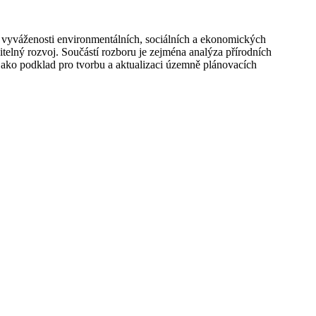
a vyváženosti environmentálních, sociálních a ekonomických
itelný rozvoj. Součástí rozboru je zejména analýza přírodních
 jako podklad pro tvorbu a aktualizaci územně plánovacích