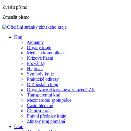
Zvětšit písmo
Zmenšit písmo
Kraj
Aktuality
Orgány kraje
Média a komunikace
Krizové řízení
Pozvánky
Hejtman
Symboly kraje
Praktické odkazy
O Zlínském kraji
Organizace zřizované a založené ZK
Transparentní kraj
Mezinárodní spolupráce
Často hledané
Činnost kraje
Právní předpisy kraje
Zlínský kraj pomáhá
Úřad