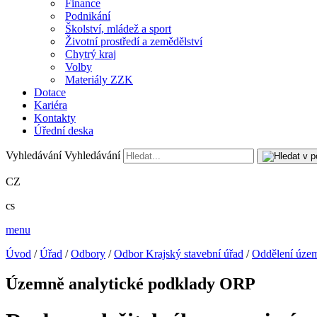
Finance
Podnikání
Školství, mládež a sport
Životní prostředí a zemědělství
Chytrý kraj
Volby
Materiály ZZK
Dotace
Kariéra
Kontakty
Úřední deska
Vyhledávání
Vyhledávání
CZ
cs
menu
Úvod
/
Úřad
/
Odbory
/
Odbor Krajský stavební úřad
/
Oddělení územ
Územně analytické podklady ORP