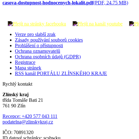
casova-dostupnost-hodnocenych-lokalit.pdf
(PDF, 24.75 MB)
Verze pro slabší zrak
Zásady používání souborů cookies
Prohlášení o přístupnosti
Ochrana oznamovatelů
Ochrana osobních údajů (GDPR)
Registrace
Mapa stránek
RSS kanál PORTÁLU ZLÍNSKÉHO KRAJE
Rychlý kontakt
Zlínský kraj
třída Tomáše Bati 21
761 90 Zlín
Recepce: +420 577 043 111
podatelna@zlinskykraj.cz
IČO: 70891320
ID datové schránky: scsbwku