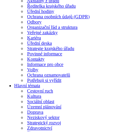
Aktuality z úřadu
Ředitelka krajského úřadu
Úřední hodiny
Ochrana osobních údajů (GDPR)
Odbory
Organizační řád a struktura
Veřejné zakázky
Kariéra
Úřední deska
Strategie krajského úřadu
Povinné informace
Kontakty
Informace pro obce
Volby
Ochrana oznamovatelů
Potřebuji si vyřídit
Hlavní témata
Cestovní ruch
Kultura
Sociální oblast
Územní plánování
Doprava
Neziskový sektor
Strategický rozvoj
Zdravotnictví