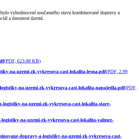
 bylo vyhodnocení současného stavu kombinované dopravy a
ciál a únosnost území.
df
(PDF, 623.88 KB)
iky-na-uzemi-zk-vykresova-cast-lokalita-lesna.pdf
(PDF, 2.99
gistiky-na-uzemi-zk-vykresova-cast-lokalita-napajedla.pdf
(PDF,
logistiky-na-uzemi-zk-vykresova-cast-lokalita-stare-
ogistiky-na-uzemi-zk-vykresova-cast-lokalita-valmez-
inovane-dopravy-a-logistiky-na-uzemi-zk-vykresova-cast-