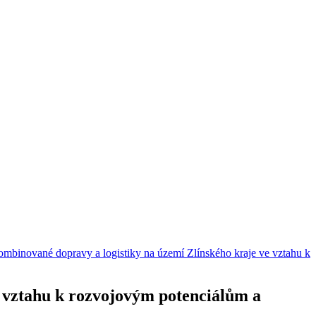
mbinované dopravy a logistiky na území Zlínského kraje ve vztahu k
e vztahu k rozvojovým potenciálům a