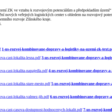
území ZK ve vztahu k rozvojovým potenciálům a předpokladům území“
tění nových veřejných logistických center s ohledem na rozvojový poten
emního rozvoje Zlínského kraje.
.
1-us-rozvoj-kombinovane-dopravy-a-logistiky-na-uzemi-zk-text.p
3-us-rozvoj-kombinovane-dopravy-a-logist
4-us-rozvoj-kombinovane-dopravy-a-lo
5-us-rozvoj-kombinovane-dopravy-a-
6-us-rozvoj-kombinovane-dopravy-a-l
7-us-rozvoj-komb