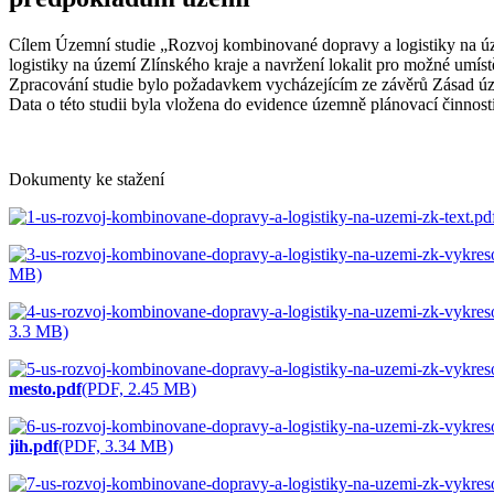
Cílem Územní studie „Rozvoj kombinované dopravy a logistiky na 
logistiky na území Zlínského kraje a navržení lokalit pro možné umís
Zpracování studie bylo požadavkem vycházejícím ze závěrů Zásad úz
Data o této studii byla vložena do evidence územně plánovací činnosti
Dokumenty ke stažení
MB)
3.3 MB)
mesto.pdf
(PDF, 2.45 MB)
jih.pdf
(PDF, 3.34 MB)