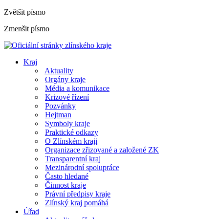
Zvětšit písmo
Zmenšit písmo
Kraj
Aktuality
Orgány kraje
Média a komunikace
Krizové řízení
Pozvánky
Hejtman
Symboly kraje
Praktické odkazy
O Zlínském kraji
Organizace zřizované a založené ZK
Transparentní kraj
Mezinárodní spolupráce
Často hledané
Činnost kraje
Právní předpisy kraje
Zlínský kraj pomáhá
Úřad