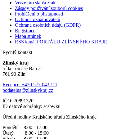
Verze pro slabší zrak
Zásady používání souborů cookies
Prohlášení o přístupnosti
Ochrana oznamovatelů
Ochrana osobních údajů (GDPR)
Registrace
Mapa stránek
RSS kanál PORTÁLU ZLÍNSKÉHO KRAJE
Rychlý kontakt
Zlínský kraj
třída Tomáše Bati 21
761 90 Zlín
Recepce: +420 577 043 111
podatelna@zlinskykraj.cz
IČO: 70891320
ID datové schránky: scsbwku
Úřední hodiny Krajského úřadu Zlínského kraje
Pondělí 8:00 - 17:00
Úterý 8:00 - 15:00
Středa 8:00 - 17:00