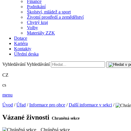
Finance
Podnikání
Školství, mládež a sport
Životní prostředí a zemědělství
Chytrý kraj
Volby
Materiály ZZK
Dotace
Kariéra
Kontakty
Úřední deska
Vyhledávání
Vyhledávání
CZ
cs
menu
Úvod
/
Úřad
/
Informace pro obce
/
Další informace v sekci
/
Vázané živnosti
Chráněná sekce