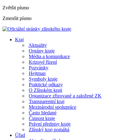
Zvětšit písmo
Zmenšit písmo
Kraj
Aktuality
Orgány kraje
Média a komunikace
Krizové řízení
Pozvánky
Hejtman
Symboly kraje
Praktické odkazy
O Zlínském kraji
Organizace zřizované a založené ZK
Transparentní kraj
Mezinárodní spolupráce
Často hledané
Činnost kraje
Právní předpisy kraje
Zlínský kraj pomáhá
Úřad