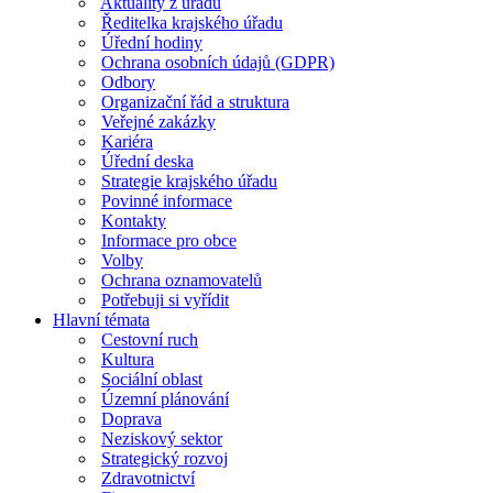
Aktuality z úřadu
Ředitelka krajského úřadu
Úřední hodiny
Ochrana osobních údajů (GDPR)
Odbory
Organizační řád a struktura
Veřejné zakázky
Kariéra
Úřední deska
Strategie krajského úřadu
Povinné informace
Kontakty
Informace pro obce
Volby
Ochrana oznamovatelů
Potřebuji si vyřídit
Hlavní témata
Cestovní ruch
Kultura
Sociální oblast
Územní plánování
Doprava
Neziskový sektor
Strategický rozvoj
Zdravotnictví