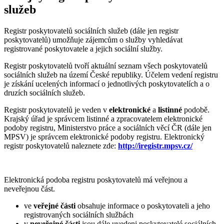
služeb
Registr poskytovatelů sociálních služeb (dále jen registr
poskytovatelů) umožňuje zájemcům o služby vyhledávat
registrované poskytovatele a jejich sociální služby.
Registr poskytovatelů tvoří aktuální seznam všech poskytovatelů
sociálních služeb na území České republiky. Účelem vedení registru
je získání ucelených informací o jednotlivých poskytovatelích a o
druzích sociálních služeb.
Registr poskytovatelů je veden v
elektronické
a
listinné
podobě.
Krajský úřad je správcem listinné a zpracovatelem elektronické
podoby registru, Ministerstvo práce a sociálních věcí ČR (dále jen
MPSV) je správcem elektronické podoby registru. Elektronický
registr poskytovatelů naleznete zde:
http://iregistr.mpsv.cz/
Elektronická podoba registru poskytovatelů má veřejnou a
neveřejnou část.
ve
veřejné části
obsahuje informace o poskytovateli a jeho
registrovaných sociálních službách
v
neveřejné části
jsou dále uvedeni poskytovatelé sociálních