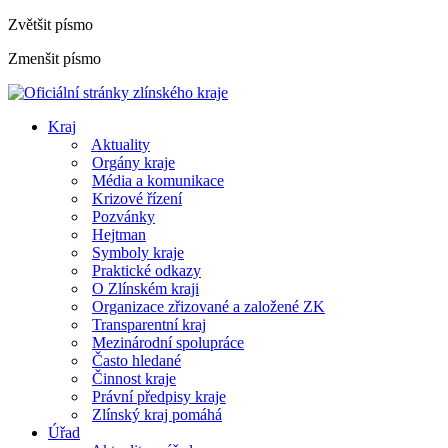
Zvětšit písmo
Zmenšit písmo
Kraj
Aktuality
Orgány kraje
Média a komunikace
Krizové řízení
Pozvánky
Hejtman
Symboly kraje
Praktické odkazy
O Zlínském kraji
Organizace zřizované a založené ZK
Transparentní kraj
Mezinárodní spolupráce
Často hledané
Činnost kraje
Právní předpisy kraje
Zlínský kraj pomáhá
Úřad