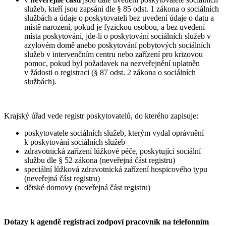
služeb, kteří jsou zapsáni dle § 85 odst. 1 zákona o sociálních
službách a údaje o poskytovateli bez uvedení údaje o datu a
místě narození, pokud je fyzickou osobou, a bez uvedení
místa poskytování, jde-li o poskytování sociálních služeb v
azylovém domě anebo poskytování pobytových sociálních
služeb v intervenčním centru nebo zařízení pro krizovou
pomoc, pokud byl požadavek na nezveřejnění uplatněn
v žádosti o registraci (§ 87 odst. 2 zákona o sociálních
službách).
Krajský úřad vede registr poskytovatelů, do kterého zapisuje:
poskytovatele sociálních služeb, kterým vydal oprávnění
k poskytování sociálních služeb
zdravotnická zařízení lůžkové péče, poskytující sociální
službu dle § 52 zákona (neveřejná část registru)
speciální lůžková zdravotnická zařízení hospicového typu
(neveřejná část registru)
dětské domovy (neveřejná část registru)
Dotazy k agendě registrací zodpoví pracovník na telefonním