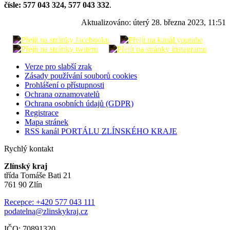
čísle:
577 043 324,
577 043 332
.
Aktualizováno:
úterý 28. března 2023, 11:51
Verze pro slabší zrak
Zásady používání souborů cookies
Prohlášení o přístupnosti
Ochrana oznamovatelů
Ochrana osobních údajů (GDPR)
Registrace
Mapa stránek
RSS kanál PORTÁLU ZLÍNSKÉHO KRAJE
Rychlý kontakt
Zlínský kraj
třída Tomáše Bati 21
761 90 Zlín
Recepce: +420 577 043 111
podatelna@zlinskykraj.cz
IČO: 70891320