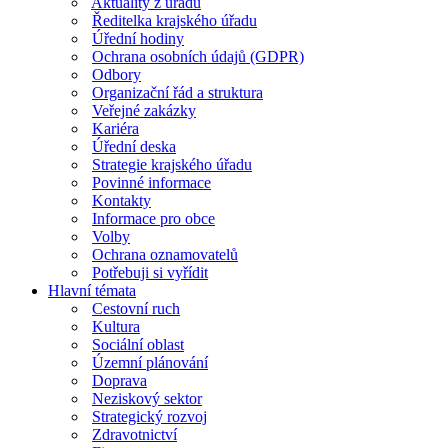
Aktuality z úřadu
Ředitelka krajského úřadu
Úřední hodiny
Ochrana osobních údajů (GDPR)
Odbory
Organizační řád a struktura
Veřejné zakázky
Kariéra
Úřední deska
Strategie krajského úřadu
Povinné informace
Kontakty
Informace pro obce
Volby
Ochrana oznamovatelů
Potřebuji si vyřídit
Hlavní témata
Cestovní ruch
Kultura
Sociální oblast
Územní plánování
Doprava
Neziskový sektor
Strategický rozvoj
Zdravotnictví