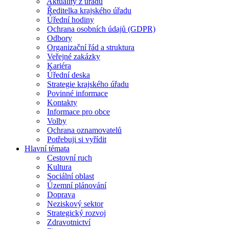
Aktuality z úřadu
Ředitelka krajského úřadu
Úřední hodiny
Ochrana osobních údajů (GDPR)
Odbory
Organizační řád a struktura
Veřejné zakázky
Kariéra
Úřední deska
Strategie krajského úřadu
Povinné informace
Kontakty
Informace pro obce
Volby
Ochrana oznamovatelů
Potřebuji si vyřídit
Hlavní témata
Cestovní ruch
Kultura
Sociální oblast
Územní plánování
Doprava
Neziskový sektor
Strategický rozvoj
Zdravotnictví