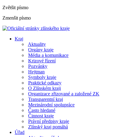
Zvětšit písmo
Zmenšit písmo
Kraj
Aktuality
Orgány kraje
Média a komunikace
Krizové řízení
Pozvánky
Hejtman
Symboly kraje
Praktické odkazy
O Zlínském kraji
Organizace zřizované a založené ZK
Transparentní kraj
Mezinárodní spolupráce
Často hledané
Činnost kraje
Právní předpisy kraje
Zlínský kraj pomáhá
Úřad