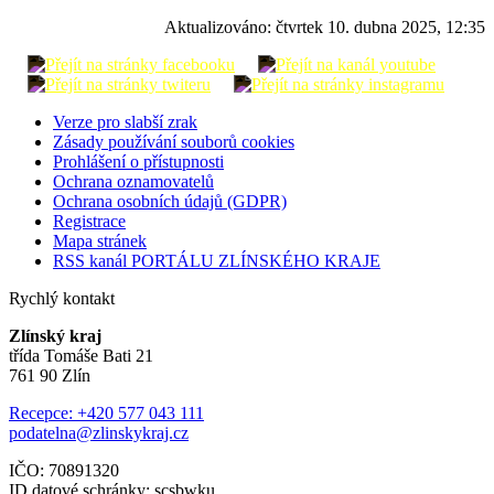
Aktualizováno:
čtvrtek 10. dubna 2025, 12:35
Verze pro slabší zrak
Zásady používání souborů cookies
Prohlášení o přístupnosti
Ochrana oznamovatelů
Ochrana osobních údajů (GDPR)
Registrace
Mapa stránek
RSS kanál PORTÁLU ZLÍNSKÉHO KRAJE
Rychlý kontakt
Zlínský kraj
třída Tomáše Bati 21
761 90 Zlín
Recepce: +420 577 043 111
podatelna@zlinskykraj.cz
IČO: 70891320
ID datové schránky: scsbwku