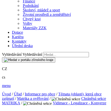
Finance
Podnikání
Školství, mládež a sport
Životní prostředí a zemědělství
Chytrý kraj
Volby
Materiály ZZK
Dotace
Kariéra
Kontakty
Úřední deska
Vyhledávání
Vyhledávání
CZ
cs
menu
Úvod
/
Úřad
/
Informace pro obce
/
Témata (oblasti), která obce
zajímají
/
Matrika a ověřování
/
Chráněná sekce
MATRIKA
/
Vidimace - Legalizace - Konverze